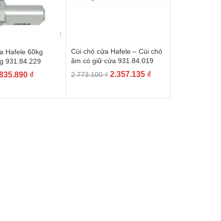
Cùi chỏ cửa Hafele – Cùi chỏ
a Hafele 60kg
âm có giữ cửa 931.84.019
g 931.84.229
Giá
Giá
Giá
Giá
2.357.135
₫
835.890
₫
2.773.100
₫
gốc
hiện
gốc
hiện
là:
tại
là:
tại
2.773.100 ₫.
là:
983.400 ₫.
là:
2.357.135 ₫.
835.890 ₫.