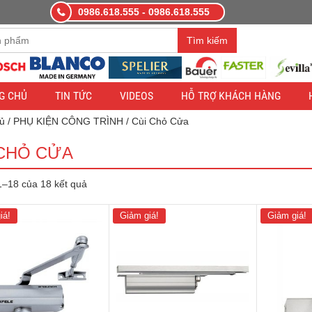
0986.618.555 - 0986.618.555
àng demo nhằm mục đích thử nghiệm — các đơn hàng sẽ không có hiệ
Tìm kiếm
G CHỦ
TIN TỨC
VIDEOS
HỖ TRỢ KHÁCH HÀNG
ủ
/
PHỤ KIỆN CÔNG TRÌNH
/ Cùi Chỏ Cửa
 CHỎ CỬA
 1–18 của 18 kết quả
iá!
Giảm giá!
Giảm giá!