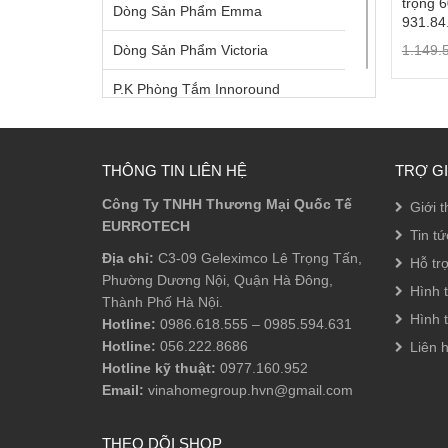
trọng 
Dòng Sản Phẩm Emma
931.84
Dòng Sản Phẩm Victoria
1.149.
P.K Phòng Tắm Innoround
P.K Phòng Tắm Innosquare
Phụ Kiện Âm
THÔNG TIN LIÊN HỆ
TRỢ G
Công Ty TNHH Thương Mại Quốc Tế
Phụ Kiện Bồn Tắm
Giới t
EURROTECH
Tin tứ
Phụ Kiện Phòng Tắm
Địa chỉ:
C3-09 Geleximco Lê Trọng Tấn,
Hỗ tr
Phường Dương Nội, Quận Hà Đông,
Phụ Kiện Sen Tắm
Hình 
Thành Phố Hà Nội.
Hình 
Sen Tắm Đầu
Hotline:
0986.618.555
–
0985.594.631
Hotline:
056.222.8686
Liên 
Sen Tắm Đứng
Hotline kỹ thuật:
0977.160.952
Email:
vinahomegroup.hvn@gmail.com
Sen Tay
Vòi Lavabo
THEO DÕI SHOP