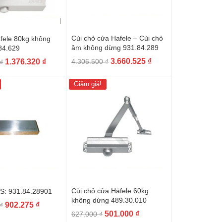
Cùi chỏ cửa Hafele – Cùi chỏ
fele 80kg không
âm không dừng 931.84.289
84.629
Giá
Giá
Giá
Giá
3.660.525
₫
1.376.320
₫
4.306.500
₫
₫
gốc
hiện
gốc
hiện
là:
tại
là:
tại
Giảm giá!
4.306.500 ₫.
là:
1.619.200 ₫.
là:
3.660.525 ₫.
1.376.320 ₫.
Cùi chỏ cửa Häfele 60kg
S: 931.84.28901
không dừng 489.30.010
Giá
Giá
902.275
₫
₫
Giá
Giá
501.000
₫
627.000
₫
gốc
hiện