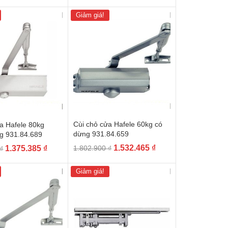
gốc
hiện
là:
tại
là:
tại
1.061.500 ₫.
là:
Giảm giá!
627.000 ₫.
là:
902.275 ₫.
501.000 ₫.
Cùi chỏ cửa Hafele 60kg có
a Hafele 80kg
dừng 931.84.659
g 931.84.689
Giá
Giá
Giá
Giá
1.532.465
₫
1.375.385
₫
1.802.900
₫
₫
gốc
hiện
gốc
hiện
là:
tại
là:
tại
Giảm giá!
1.802.900 ₫.
là:
1.618.100 ₫.
là:
1.532.465 ₫.
1.375.385 ₫.