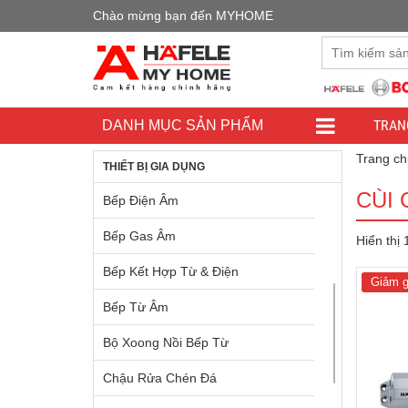
Chào mừng bạn đến MYHOME
Đây là cửa h
TRAN
DANH MỤC SẢN PHẨM
Trang ch
THIẾT BỊ GIA DỤNG
CÙI
Bếp Điện Âm
Bếp Gas Âm
Hiển thị
Bếp Kết Hợp Từ & Điện
Giảm g
Bếp Từ Âm
Bộ Xoong Nồi Bếp Từ
Chậu Rửa Chén Đá