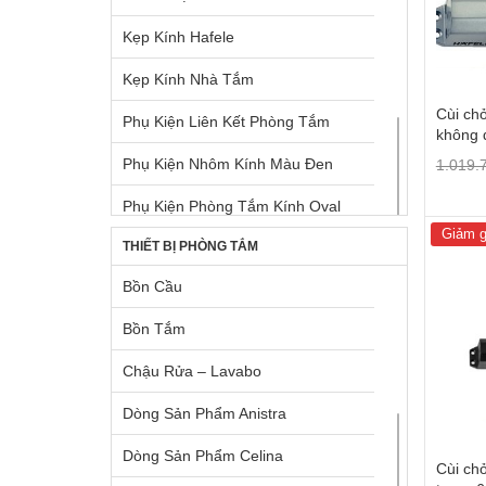
Tay Nắm Dạng Thanh Nhôm
Kẹp Kính Hafele
Tay Nắm Tủ
Kẹp Kính Nhà Tắm
Tay Nắm Tủ Âm
Cùi ch
Phụ Kiện Liên Kết Phòng Tắm
Tay Nâng Blum
không 
Phụ Kiện Nhôm Kính Màu Đen
1.019.
Tay Nâng Hafele
Phụ Kiện Phòng Tắm Kính Oval
Thùng Rác
Giảm g
THIẾT BỊ PHÒNG TẮM
Phụ Kiện Phòng Tắm Kính Vuông
Bồn Cầu
Ron Định Vị Kính
Bồn Tắm
Tay Nắm Cửa Kính
Chậu Rửa – Lavabo
Dòng Sản Phẩm Anistra
Dòng Sản Phẩm Celina
Cùi chỏ