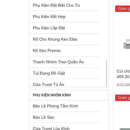
Phụ Kiện Đặt Biệt Cho Tủ
Ray Hộp Bên Trong Tủ Dưới
Vòi Rửa Chén Đá
Giảm g
Phụ Kiện Kết Hợp
Ray Hộp Cho Mặt Hộc Tủ
Vòi Rửa Chén Kim Loại
Phụ Kiện Lắp Đặt
Ray Hộp Cho Ngăn Kéo Góc
TỦ LẠNH BOSCH
Rổ Cho Khung Kéo Elite
Ray Hộp Dưới Chậu Rửa
Rổ Kéo Premio
Ray Hộp Hafele
Thanh Nhôm Treo Quần Áo
Ray Trượt Điện Tự Động
Cùi ch
Túi Đựng Đồ Giặt
Rổ Chứa Dụng Cụ Vệ Sinh
489.30
Cửa Trượt Tủ Áo
473.0
Rổ Kéo Dùng Cho Tủ Cao
PHỤ KIỆN NHÔM KÍNH
Khay Cho Khung Kéo Elite
Rổ Kéo Dùng Cho Tủ Dưới
Giảm g
Bản Lề Phòng Tắm Kính
Khung Kéo Elite
Rổ Kéo Góc
Bản Lề Sàn
Khung Treo Quần Áo Elite
Tấm Lót Hộc Tủ
Cửa Trượt Lùa Kính