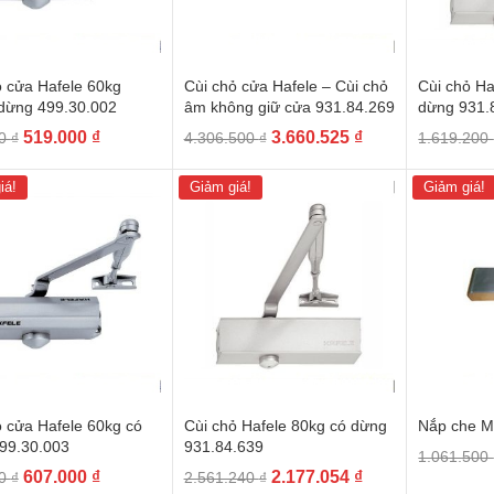
ỏ cửa Hafele 60kg
Cùi chỏ cửa Hafele – Cùi chỏ
Cùi chỏ Ha
dừng 499.30.002
âm không giữ cửa 931.84.269
dừng 931.
Giá
Giá
Giá
Giá
519.000
₫
3.660.525
₫
00
₫
4.306.500
₫
1.619.200
gốc
hiện
gốc
hiện
là:
tại
là:
tại
iá!
Giảm giá!
Giảm giá!
649.000 ₫.
là:
4.306.500 ₫.
là:
519.000 ₫.
3.660.525 ₫.
ỏ cửa Hafele 60kg có
Cùi chỏ Hafele 80kg có dừng
Nắp che M
99.30.003
931.84.639
1.061.500
Giá
Giá
Giá
Giá
607.000
₫
2.177.054
₫
00
₫
2.561.240
₫