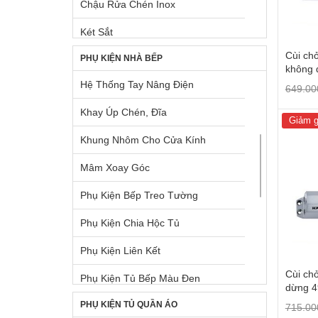
Chậu Rửa Chén Inox
Két Sắt
Cùi ch
PHỤ KIỆN NHÀ BẾP
Lò Nướng Âm Tủ
không 
Hệ Thống Tay Nâng Điện
Lò Nướng Ngoài Trời
649.0
Khay Úp Chén, Đĩa
Máy Giặt & Máy Sấy
Giảm g
Khung Nhôm Cho Cửa Kính
Máy Hút Mùi Âm Tủ
Mâm Xoay Góc
Máy Hút Mùi Gắn Tường
Phụ Kiện Bếp Treo Tường
Máy Pha Cà Phê
Phụ Kiện Chia Hộc Tủ
Máy Rửa Chén
Phụ Kiện Liên Kết
Máy Xay, Máy Ép Trái Cây
Cùi ch
Phụ Kiện Tủ Bếp Màu Đen
Phụ Kiện Chậu + Máy Hút Mùi
dừng 4
PHỤ KIỆN TỦ QUẦN ÁO
Pittong Đẩy Cánh Tủ
715.0
Tủ Lạnh