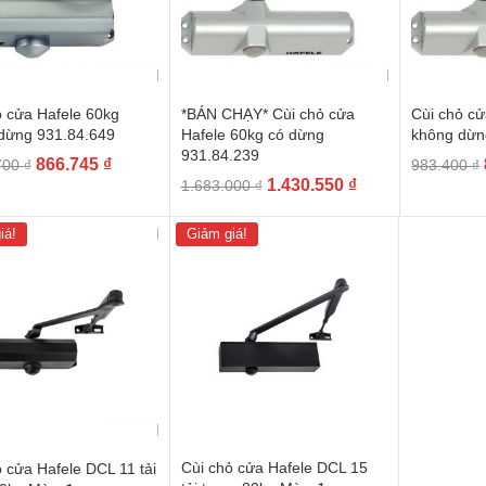
ỏ cửa Hafele 60kg
*BÁN CHẠY* Cùi chỏ cửa
Cùi chỏ cử
dừng 931.84.649
Hafele 60kg có dừng
không dừn
931.84.239
Giá
Giá
866.745
₫
700
₫
983.400
₫
Giá
Giá
1.430.550
₫
gốc
hiện
1.683.000
₫
gốc
hiện
là:
tại
là:
tại
1.019.700 ₫.
là:
iá!
Giảm giá!
1.683.000 ₫.
là:
866.745 ₫.
1.430.550 ₫.
Cùi chỏ cửa Hafele DCL 15
 cửa Hafele DCL 11 tải