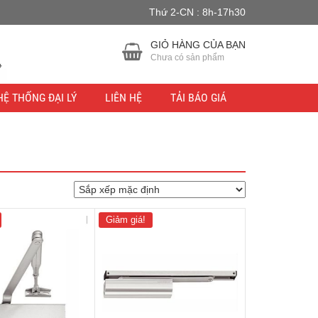
Thứ 2-CN : 8h-17h30
u lực.
Bỏ qua
GIỎ HÀNG CỦA BẠN
Chưa có sản phẩm
HỆ THỐNG ĐẠI LÝ
LIÊN HỆ
TẢI BÁO GIÁ
Giảm giá!