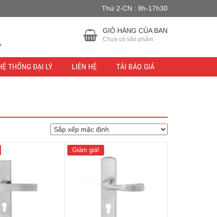
Thứ 2-CN : 8h-17h30
u lực.
Bỏ qua
GIỎ HÀNG CỦA BẠN
Chưa có sản phẩm
HỆ THỐNG ĐẠI LÝ
LIÊN HỆ
TẢI BÁO GIÁ
Giảm giá!