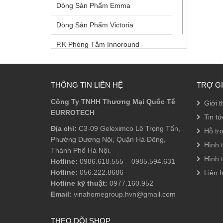
Dòng Sản Phẩm Emma
Dòng Sản Phẩm Victoria
P.K Phòng Tắm Innoround
P.K Phòng Tắm Innosquare
Phụ Kiện Âm
THÔNG TIN LIÊN HỆ
TRỢ G
Công Ty TNHH Thương Mại Quốc Tế
Phụ Kiện Bồn Tắm
Giới t
EURROTECH
Tin tứ
Phụ Kiện Phòng Tắm
Địa chỉ:
C3-09 Geleximco Lê Trọng Tấn,
Hỗ tr
Phường Dương Nội, Quận Hà Đông,
Phụ Kiện Sen Tắm
Hình 
Thành Phố Hà Nội.
Hình 
Sen Tắm Đầu
Hotline:
0986.618.555
–
0985.594.631
Hotline:
056.222.8686
Liên 
Sen Tắm Đứng
Hotline kỹ thuật:
0977.160.952
Email:
vinahomegroup.hvn@gmail.com
Sen Tay
Vòi Lavabo
THEO DÕI SHOP