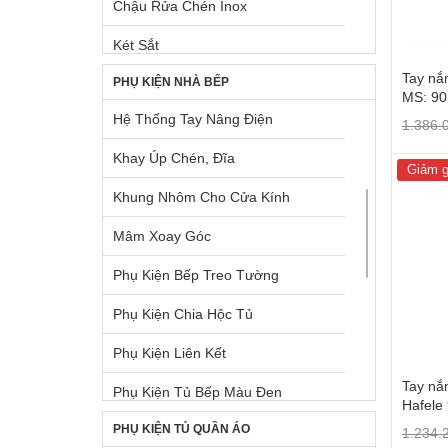
Chậu Rửa Chén Inox
Két Sắt
Tay nắ
PHỤ KIỆN NHÀ BẾP
Lò Nướng Âm Tủ
MS: 90
Hệ Thống Tay Nâng Điện
Lò Nướng Ngoài Trời
1.386.
Khay Úp Chén, Đĩa
Máy Giặt & Máy Sấy
Giảm g
Khung Nhôm Cho Cửa Kính
Máy Hút Mùi Âm Tủ
Mâm Xoay Góc
Máy Hút Mùi Gắn Tường
Phụ Kiện Bếp Treo Tường
Máy Pha Cà Phê
Phụ Kiện Chia Hộc Tủ
Máy Rửa Chén
Phụ Kiện Liên Kết
Máy Xay, Máy Ép Trái Cây
Tay nắ
Phụ Kiện Tủ Bếp Màu Đen
Phụ Kiện Chậu + Máy Hút Mùi
Hafele
PHỤ KIỆN TỦ QUẦN ÁO
Pittong Đẩy Cánh Tủ
1.234.
Tủ Lạnh