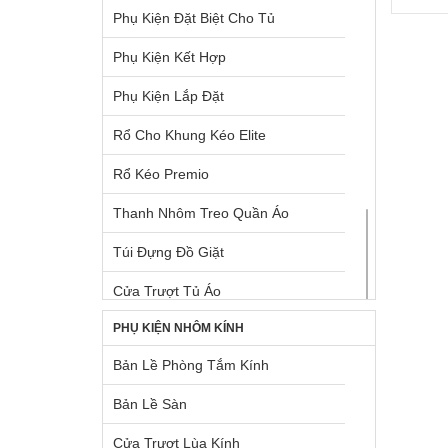
Phụ Kiện Đặt Biệt Cho Tủ
Ray Hộp Bên Trong Tủ Dưới
Vòi Rửa Chén Đá
Phụ Kiện Kết Hợp
Ray Hộp Cho Mặt Hộc Tủ
Vòi Rửa Chén Kim Loại
Phụ Kiện Lắp Đặt
Ray Hộp Cho Ngăn Kéo Góc
TỦ LẠNH BOSCH
Rổ Cho Khung Kéo Elite
Ray Hộp Dưới Chậu Rửa
Rổ Kéo Premio
Ray Hộp Hafele
Thanh Nhôm Treo Quần Áo
Ray Trượt Điện Tự Động
Túi Đựng Đồ Giặt
Rổ Chứa Dụng Cụ Vệ Sinh
Cửa Trượt Tủ Áo
Rổ Kéo Dùng Cho Tủ Cao
PHỤ KIỆN NHÔM KÍNH
Khay Cho Khung Kéo Elite
Rổ Kéo Dùng Cho Tủ Dưới
Bản Lề Phòng Tắm Kính
Khung Kéo Elite
Rổ Kéo Góc
Bản Lề Sàn
Khung Treo Quần Áo Elite
Tấm Lót Hộc Tủ
Cửa Trượt Lùa Kính