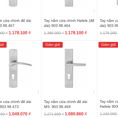
m cửa chính đế dài
Tay nắm cửa chính Hafele (đế
Tay nắm cử
3.98.467
dài) 903.98.464
dài) 903.9
Giá
Giá
Giá
Giá
1.178.100
₫
1.178.100
₫
000
₫
1.386.000
₫
1.179.200
gốc
hiện
gốc
hiện
là:
tại
là:
tại
iá!
Giảm giá!
Giảm giá!
1.386.000 ₫.
là:
1.386.000 ₫.
là:
1.178.100 ₫.
1.178.100 ₫.
Tay nắm cử
m cửa chính đế dài
Tay nắm cửa chính đế dài
Hafele 90
 903.98.473
MS: 903.98.469
Giá
Giá
Giá
Giá
1.049.070
₫
1.080.860
₫
1.243.000
200
₫
1.271.600
₫