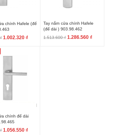
Tay nắm cửa chính Hafele
a chính Hafele (đế
(đế dài ) 903.98.462
8.463
Giá
Giá
Giá
Giá
1.286.560
₫
1.002.320
₫
1.513.600
₫
₫
gốc
hiện
gốc
hiện
là:
tại
là:
tại
1.513.600 ₫.
là:
1.179.200 ₫.
là:
1.286.560 ₫.
1.002.320 ₫.
a chính đế dài
3.98.465
Giá
Giá
1.056.550
₫
₫