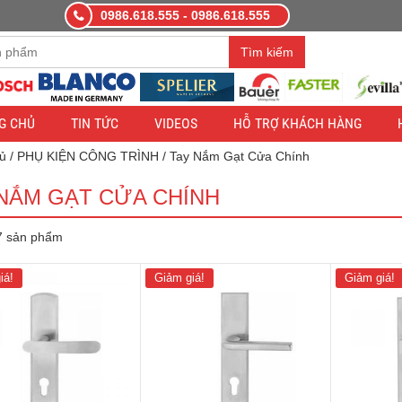
0986.618.555 - 0986.618.555
àng demo nhằm mục đích thử nghiệm — các đơn hàng sẽ không có hiệ
Tìm kiếm
G CHỦ
TIN TỨC
VIDEOS
HỖ TRỢ KHÁCH HÀNG
ủ
/
PHỤ KIỆN CÔNG TRÌNH
/ Tay Nắm Gạt Cửa Chính
 NẮM GẠT CỬA CHÍNH
 7 sản phẩm
iá!
Giảm giá!
Giảm giá!