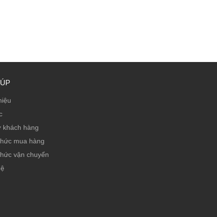
IÚP
hiệu
c
ợ khách hàng
thức mua hàng
thức vận chuyển
hệ