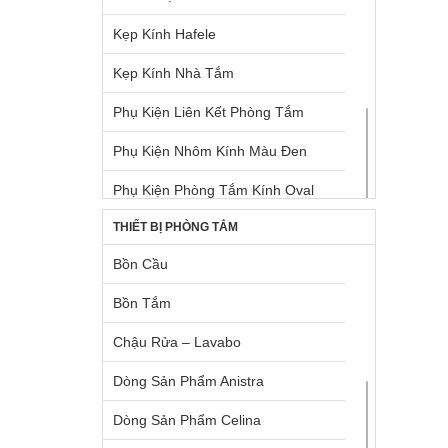
Tay Nắm Dạng Thanh Nhôm
Kẹp Kính Hafele
Tay Nắm Tủ
Kẹp Kính Nhà Tắm
Tay Nắm Tủ Âm
Phụ Kiện Liên Kết Phòng Tắm
Tay Nâng Blum
Phụ Kiện Nhôm Kính Màu Đen
Tay Nâng Hafele
Phụ Kiện Phòng Tắm Kính Oval
Thùng Rác
THIẾT BỊ PHÒNG TẮM
Phụ Kiện Phòng Tắm Kính Vuông
Bồn Cầu
Ron Định Vị Kính
Bồn Tắm
Tay Nắm Cửa Kính
Chậu Rửa – Lavabo
Dòng Sản Phẩm Anistra
Dòng Sản Phẩm Celina