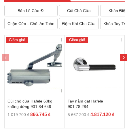
Bản Lề Cửa Đi
Cùi Chỏ Cửa
Khóa Điện 
Chặn Cửa - Chốt An Toàn
Đệm Khí Cho Cửa
Khóa Tay Trò
Giảm giá!
Giảm giá!
Cùi chỏ cửa Hafele 60kg
Tay nắm gạt Hafele
không dừng 931.84.649
901.78.284
Giá
Giá
Giá
Giá
866.745
₫
4.817.120
₫
1.019.700
₫
5.667.200
₫
gốc
hiện
gốc
hiện
là:
tại
là:
tại