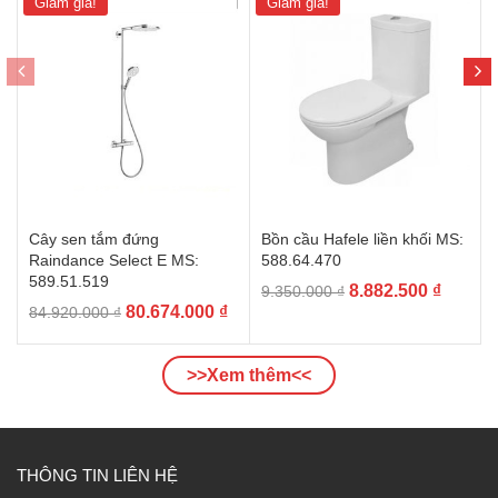
Giảm giá!
Giảm giá!
Cây sen tắm đứng
Bồn cầu Hafele liền khối MS:
Raindance Select E MS:
588.64.470
589.51.519
Giá
Giá
8.882.500
₫
9.350.000
₫
Giá
Giá
80.674.000
₫
84.920.000
₫
gốc
hiện
gốc
hiện
là:
tại
là:
tại
9.350.000 ₫.
là:
>>Xem thêm<<
84.920.000 ₫.
là:
8.882.5
80.674.000 ₫.
THÔNG TIN LIÊN HỆ