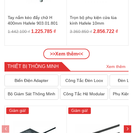
Tay nắm kéo đẩy chữ H
Trọn bộ phụ kiện cửa lùa
400mm Hafele 903.01.801
kính Hafele 10mm
Giá
Giá
Giá
Giá
1.225.785
₫
2.856.722
₫
1.442.100
₫
3.360.850
₫
gốc
hiện
gốc
hiện
là:
tại
là:
tại
1.442.100 ₫.
là:
3.360.850 ₫.
là:
>>Xem thêm<<
1.225.785 ₫.
2.856.7
THIẾT BỊ THÔNG MINH
Xem thêm
Biến Điện Adapter
Công Tắc Đèn Loox
Đèn Lo
Bộ Giám Sát Thông Minh
Công Tắc Hệ Modular
Phụ Kiện 
Giảm giá!
Giảm giá!