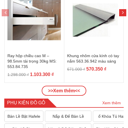
Ray hộp chiều cao M –
Khung nhôm cửa kính có tay
98.5mm tải trọng 30kg MS:
nắm 563.36.942 màu sáng
553.84.735
Giá
Giá
570.350
₫
671.000
₫
Giá
Giá
1.103.300
₫
1.298.000
₫
gốc
hiện
gốc
hiện
là:
tại
là:
tại
671.000 ₫.
là:
>>Xem thêm<<
1.298.000 ₫.
là:
570.350 ₫.
1.103.300 ₫.
PHỤ KIỆN ĐỒ GỖ
Xem thêm
Bản Lề Bật Hafele
Nắp & Đế Bản Lề
ổ Khóa Tủ Hafe