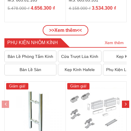
Giá
Giá
Giá
Giá
4.656.300
₫
3.534.300
₫
5.478.000
₫
4.158.000
₫
gốc
hiện
gốc
hiện
là:
tại
là:
tại
5.478.000 ₫.
là:
4.158.000 ₫.
là:
>>Xem thêm<<
4.656.300 ₫.
3.534.3
PHỤ KIỆN NHÔM KÍNH
Xem thêm
Bản Lề Phòng Tắm Kính
Cửa Trượt Lùa Kính
Kẹp Kí
Bản Lề Sàn
Kẹp Kính Hafele
Phụ Kiện Liê
Giảm giá!
Giảm giá!