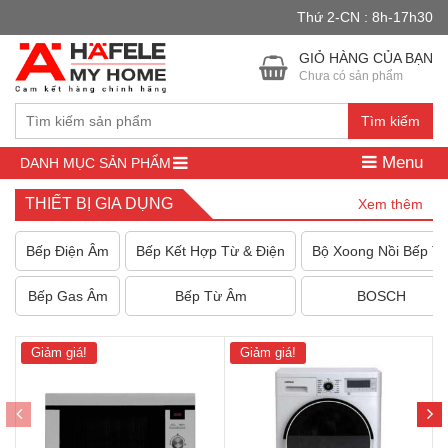
Thứ 2-CN : 8h-17h30
Đây là cửa hàng demo nhằm mục đích thử nghiệm — các đơn hàng
sẽ không có hiệu lực.
Bỏ qua
GIỎ HÀNG CỦA BẠN
Chưa có sản phẩm
Tìm kiếm
Menu
DANH MỤC SẢN PHẨM
THIẾT BỊ GIA DỤNG
Xem thêm
Bếp Điện Âm
Bếp Kết Hợp Từ & Điện
Bộ Xoong Nồi Bếp T
Bếp Gas Âm
Bếp Từ Âm
BOSCH
Giảm giá!
Giảm giá!