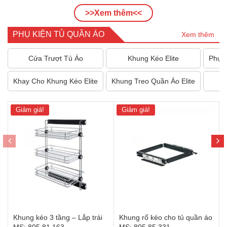
1.019.700 ₫.
là:
5.667.200 ₫.
là:
>>Xem thêm<<
866.745 ₫.
4.817.1
PHỤ KIỆN TỦ QUẦN ÁO
Xem thêm
Cửa Trượt Tủ Áo
Khung Kéo Elite
Phụ K
Khay Cho Khung Kéo Elite
Khung Treo Quần Áo Elite
P
Giảm giá!
Giảm giá!
Khung kéo 3 tầng – Lắp trái
Khung rổ kéo cho tủ quần áo
MS: 805.81.163
MS: 805.85.331