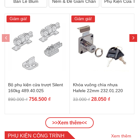
Bản Lề Blum
Nêm & Đế Giảm Chấn
Phụ Kiện Cửa Tr
Giảm giá!
Giảm giá!
Bộ phụ kiện cửa trượt Silent
Khóa vuông chìa nhựa
160kg 489.40.025
Hafele 22mm 232.01.220
Giá
Giá
Giá
Giá
756.500
₫
28.050
₫
890.000
₫
33.000
₫
gốc
hiện
gốc
hiện
là:
tại
là:
tại
890.000 ₫.
là:
33.000 ₫.
là:
>>Xem thêm<<
756.500 ₫.
28.050 ₫.
PHỤ KIỆN CÔNG TRÌNH
Xem thêm