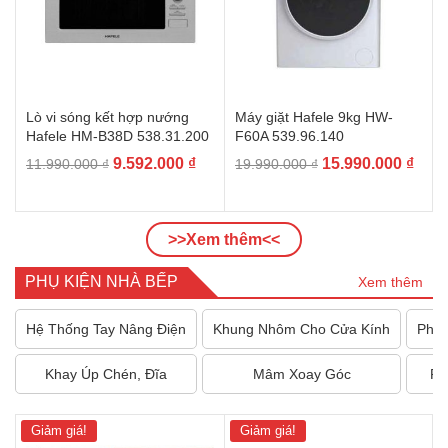
Lò vi sóng kết hợp nướng
Máy giặt Hafele 9kg HW-
Hafele HM-B38D 538.31.200
F60A 539.96.140
Giá
Giá
Giá
Giá
9.592.000
₫
15.990.000
₫
11.990.000
₫
19.990.000
₫
gốc
hiện
gốc
hiện
là:
tại
là:
tại
11.990.000 ₫.
là:
19.990.000 ₫.
là:
>>Xem thêm<<
9.592.000 ₫.
15.9
PHỤ KIỆN NHÀ BẾP
Xem thêm
Hệ Thống Tay Nâng Điện
Khung Nhôm Cho Cửa Kính
Phụ 
Khay Úp Chén, Đĩa
Mâm Xoay Góc
Ph
Giảm giá!
Giảm giá!