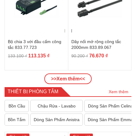
Bộ chia 3 với đầu cấm công
Dây nối mở rộng công tắc
tắc 833.77.723
2000mm 833.89.067
Giá
Giá
Giá
Giá
113.135
₫
76.670
₫
133.100
₫
90.200
₫
gốc
hiện
gốc
hiện
là:
tại
là:
tại
133.100 ₫.
là:
90.200 ₫.
là:
>>Xem thêm<<
113.135 ₫.
76.670 ₫.
THIẾT BỊ PHÒNG TẮM
Xem thêm
Bồn Cầu
Chậu Rửa - Lavabo
Dòng Sản Phẩm Celina
Bồn Tắm
Dòng Sản Phẩm Anistra
Dòng Sản Phẩm Emma