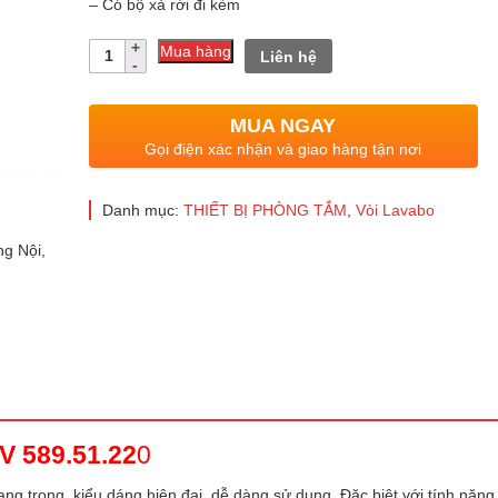
– Có bộ xả rời đi kèm
Số
Mua hàng
Liên hệ
lượng
MUA NGAY
Gọi điện xác nhận và giao hàng tận nơi
Danh mục:
THIẾT BỊ PHÒNG TẮM
,
Vòi Lavabo
g Nội,
 589.51.22
0
ang trọng, kiểu dáng hiện đại, dễ dàng sử dụng. Đặc biệt với tính năn