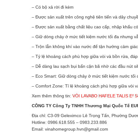
– Có bộ xả rời đi kèm
– Được sản xuất trên công nghệ tiên tiến và dây chuy
– Được sản xuất bằng chất liệu cao cấp, nhập khẩu có
– Giữ dòng chảy ở mức tiết kiệm nước tối đa nhưng vẫ
– Trộn lẫn không khí vào nước để tận hưởng cảm giác 
– Tỷ lệ khoảng cách phù hợp giữa vòi và bồn rửa, đá
– Dễ dàng lau sạch bụi bẩn cặn bã nhờ các đầu nút sil
– Eco Smart: Giữ dòng chảy ở mức tiết kiệm nước tối
– Comfort Zone: Tỉ lệ khoảng cách phù hợp giữa vòi 
Xem thêm thông tin:
VÒI LAVABO HAFELE TALIS E² 5
CÔNG TY Công Ty TNHH Thương Mại Quốc Tế E
Địa chỉ: C3-09 Geleximco Lê Trọng Tấn, Phường Dươ
Hotline: 0986.618.555 – 0983.233.886
Email: vinahomegroup.hvn@gmail.com