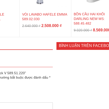
BỒN CẦU HAI KHỐI
ELE
VÒI LAVABO HAFELE EMMA
DARLING NEW MS:
1
589.02.030
588.45.482
Giá
Giá
2.508.000
₫
2.640.000
₫
Giá
8.569.0
9.020.000
₫
gốc
hiện
gốc
là:
tại
là:
2.640.000 ₫.
là:
9.020.000
BÌNH LUẬN TRÊN FACEB
2.508.000 ₫.
rck V 589.51.220”
trường bắt buộc được đánh dấu
*