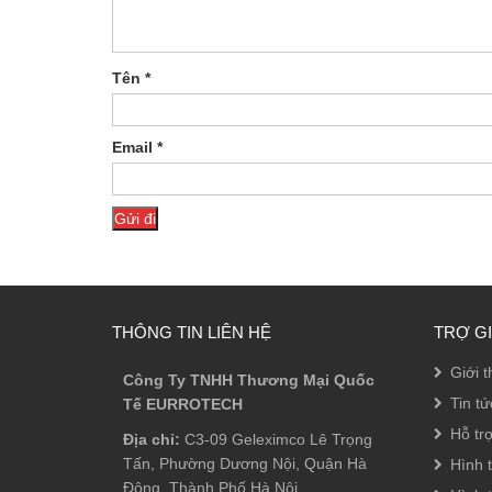
Tên
*
Email
*
THÔNG TIN LIÊN HỆ
TRỢ G
Giới t
Công Ty TNHH Thương Mại Quốc
Tin tứ
Tế EURROTECH
Hỗ tr
Địa chỉ:
C3-09 Geleximco Lê Trọng
Tấn, Phường Dương Nội, Quận Hà
Hình 
Đông, Thành Phố Hà Nội.