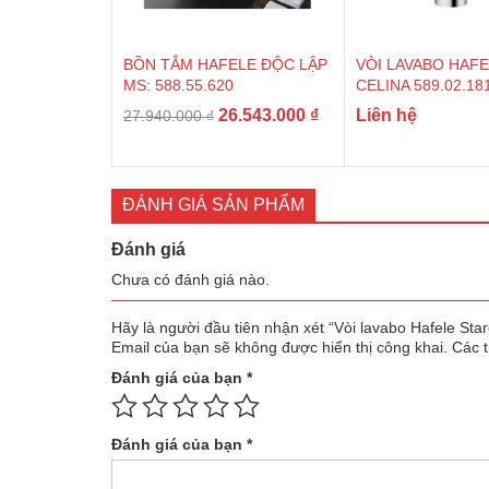
BỒN TẮM HAFELE ĐỘC LẬP
VÒI LAVABO HAF
MS: 588.55.620
CELINA 589.02.18
Giá
Giá
26.543.000
₫
Liên hệ
27.940.000
₫
gốc
hiện
là:
tại
27.940.000 ₫.
là:
ĐÁNH GIÁ SẢN PHẨM
26.543.000 ₫.
Đánh giá
Chưa có đánh giá nào.
Hãy là người đầu tiên nhận xét “Vòi lavabo Hafele Sta
Email của bạn sẽ không được hiển thị công khai.
Các 
Đánh giá của bạn
*
Đánh giá của bạn
*