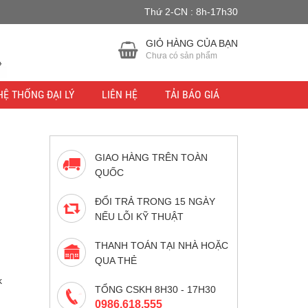
Thứ 2-CN : 8h-17h30
u lực.
Bỏ qua
GIỎ HÀNG CỦA BẠN
Chưa có sản phẩm
HỆ THỐNG ĐẠI LÝ
LIÊN HỆ
TẢI BÁO GIÁ
GIAO HÀNG TRÊN TOÀN
QUỐC
ĐỔI TRẢ TRONG 15 NGÀY
NẾU LỖI KỸ THUẬT
THANH TOÁN TẠI NHÀ HOẶC
QUA THẺ
 ₫.
k
TỔNG CSKH 8H30 - 17H30
0986.618.555