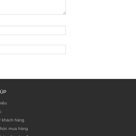
IÚP
hiệu
c
ợ khách hàng
thức mua hàng