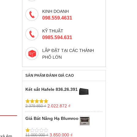
KINH DOANH
098.559.4631
KỸ THUẬT
0985.594.631
LẮP ĐẶT TẠI CÁC THÀNH
PHỐ LỚN
SẢN PHẨM ĐÁNH GIÁ CAO
Két sắt Hafele 836.26.391
Giá
Giá
2.022.872
₫
2.379.850
₫
Được xếp
gốc
hiện
hạng
5.00
5
sao
là:
tại
Giá Bát Nâng Hạ Blumroo
2.379.850 ₫.
là:
2.022.872 ₫.
Giá
Giá
3.850.000
₫
11.000.000
₫
g xả êm
Được