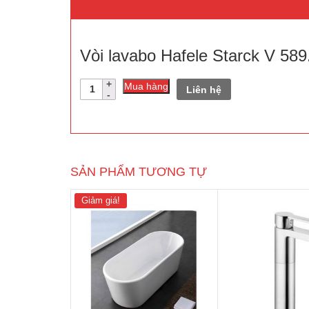
Vòi lavabo Hafele Starck V 58
Số
Mua hàng
Liên hệ
lượng
SẢN PHẨM TƯƠNG TỰ
Giảm giá!