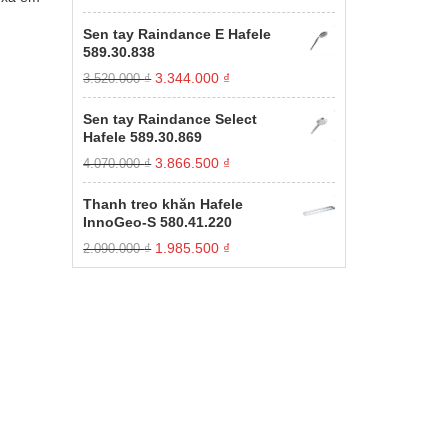
gốc
hiện
xếp
hạng
là:
tại
Sen tay Raindance E Hafele
1.00
11.000.000 ₫.
là:
589.30.838
5
3.850.000 ₫.
sao
Giá
Giá
3.344.000
₫
3.520.000
₫
gốc
hiện
là:
tại
Sen tay Raindance Select
3.520.000 ₫.
là:
Hafele 589.30.869
3.344.000 ₫.
Giá
Giá
3.866.500
₫
4.070.000
₫
gốc
hiện
là:
tại
Thanh treo khăn Hafele
4.070.000 ₫.
là:
InnoGeo-S 580.41.220
3.866.500 ₫.
Giá
Giá
1.985.500
₫
2.090.000
₫
gốc
hiện
là:
tại
2.090.000 ₫.
là:
1.985.500 ₫.