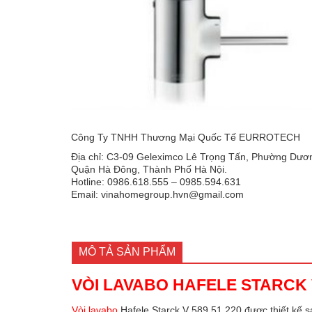
Công Ty TNHH Thương Mại Quốc Tế EURROTECH
Địa chỉ: C3-09 Geleximco Lê Trọng Tấn, Phường Dươn
Quận Hà Đông, Thành Phố Hà Nội.
Hotline: 0986.618.555 – 0985.594.631
Email: vinahomegroup.hvn@gmail.com
MÔ TẢ SẢN PHẨM
VÒI LAVABO HAFELE STARCK V
Vòi lavabo
Hafele Starck V 589.51.220 được thiết kế s