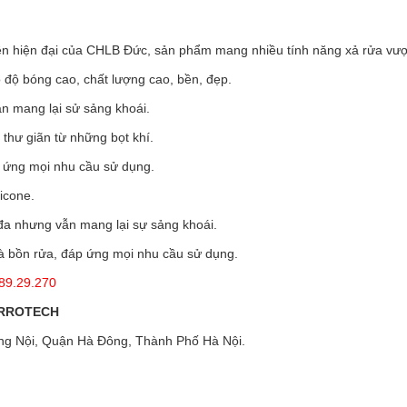
ền hiện đại của CHLB Đức, sản phẩm mang nhiều tính năng xả rửa vượt
 độ bóng cao, chất lượng cao, bền, đẹp.
n mang lại sử sảng khoái.
thư giãn từ những bọt khí.
p ứng mọi nhu cầu sử dụng.
icone.
 đa nhưng vẫn mang lại sự sảng khoái.
và bồn rửa, đáp ứng mọi nhu cầu sử dụng.
89.29.270
URROTECH
ng Nội, Quận Hà Đông, Thành Phố Hà Nội.