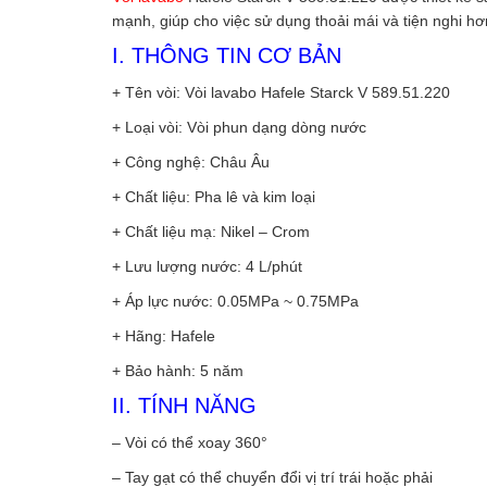
mạnh, giúp cho việc sử dụng thoải mái và tiện nghi hơ
I. THÔNG TIN CƠ BẢN
+ Tên vòi: Vòi lavabo Hafele Starck V 589.51.220
+ Loại vòi: Vòi phun dạng dòng nước
+ Công nghệ: Châu Âu
+ Chất liệu: Pha lê và kim loại
+ Chất liệu mạ: Nikel – Crom
+ Lưu lượng nước: 4 L/phút
+ Áp lực nước: 0.05MPa ~ 0.75MPa
+ Hãng: Hafele
+ Bảo hành: 5 năm
II. TÍNH NĂNG
– Vòi có thể xoay 360°
– Tay gạt có thể chuyển đổi vị trí trái hoặc phải