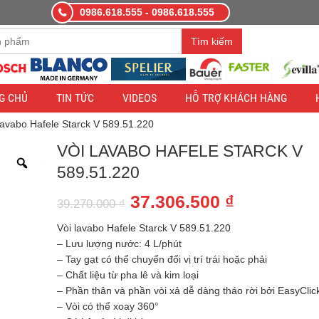
0986.618.555 - 0986.618.555
àng demo nhằm mục đích thử nghiệm — các đơn hàng sẽ không có hiệ
Tìm kiếm
G CHỦ
TIN TỨC
VIDEOS
HỖ TRỢ KHÁCH HÀNG
 lavabo Hafele Starck V 589.51.220
VÒI LAVABO HAFELE STARCK V
589.51.220
Giá
Giá
37.306.500
₫
39.270.000
₫
gốc
hiện
Vòi lavabo Hafele Starck V 589.51.220
là:
tại
– Lưu lượng nước: 4 L/phút
– Tay gạt có thể chuyển đổi vị trí trái hoặc phải
39.270.000 ₫.
là:
– Chất liệu từ pha lê và kim loại
37.306.500
– Phần thân và phần vòi xả dễ dàng tháo rời bởi EasyClic
– Vòi có thể xoay 360°