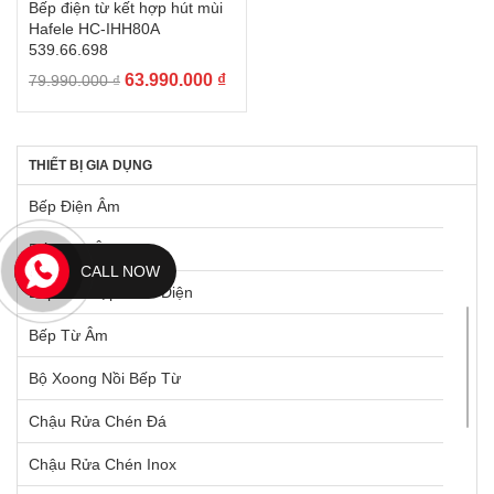
Bếp điện từ kết hợp hút mùi
Hafele HC-IHH80A
539.66.698
Giá
Giá
63.990.000
₫
79.990.000
₫
gốc
hiện
là:
tại
79.990.000 ₫.
là:
THIẾT BỊ GIA DỤNG
63.990.000 ₫.
Bếp Điện Âm
Bếp Gas Âm
CALL NOW
Bếp Kết Hợp Từ & Điện
Bếp Từ Âm
Bộ Xoong Nồi Bếp Từ
Chậu Rửa Chén Đá
Chậu Rửa Chén Inox