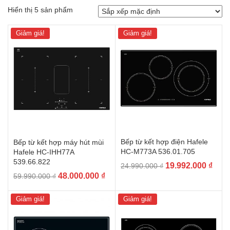
Hiển thị 5 sản phẩm
Giảm giá!
Giảm giá!
Bếp từ kết hợp điện Hafele
Bếp từ kết hợp máy hút mùi
HC-M773A 536.01.705
Hafele HC-IHH77A
539.66.822
Giá
Giá
19.992.000
₫
24.990.000
₫
Giá
Giá
48.000.000
₫
gốc
hiện
59.990.000
₫
gốc
hiện
là:
tại
là:
tại
24.990.000 ₫.
là:
Giảm giá!
Giảm giá!
59.990.000 ₫.
là:
19.9
48.000.000 ₫.