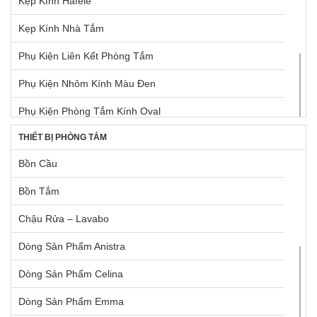
Kẹp Kính Hafele
Tay Nắm Tủ
Kẹp Kính Nhà Tắm
Tay Nắm Tủ Âm
Phụ Kiện Liên Kết Phòng Tắm
Tay Nâng Blum
Phụ Kiện Nhôm Kính Màu Đen
Tay Nâng Hafele
Phụ Kiện Phòng Tắm Kính Oval
Thùng Rác
THIẾT BỊ PHÒNG TẮM
Phụ Kiện Phòng Tắm Kính Vuông
Bồn Cầu
Ron Định Vị Kính
Bồn Tắm
Tay Nắm Cửa Kính
Chậu Rửa – Lavabo
Dòng Sản Phẩm Anistra
Dòng Sản Phẩm Celina
Dòng Sản Phẩm Emma