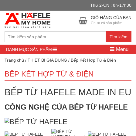
Thứ 2-CN : 8h-17h30
Đây là cửa hàng demo nhằm mục đích thử nghiệm — các đơn hàng
sẽ không có hiệu lực.
Bỏ qua
GIỎ HÀNG CỦA BẠN
Chưa có sản phẩm
Tìm kiếm
Menu
DANH MỤC SẢN PHẨM
Trang chủ
/
THIẾT BỊ GIA DỤNG
/ Bếp Kết Hợp Từ & Điện
BẾP KẾT HỢP TỪ & ĐIỆN
BẾP TỪ HAFELE MADE IN EU
CÔNG NGHỆ CỦA BẾP TỪ HAFELE