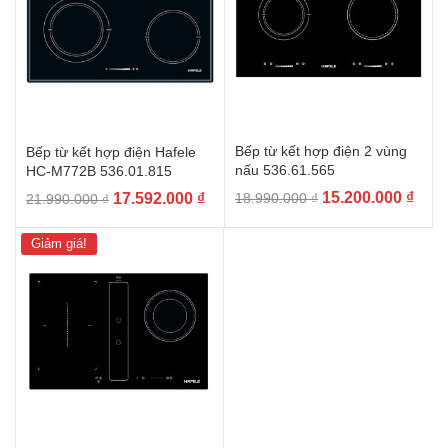
Bếp từ kết hợp điện 2 vùng
Bếp từ kết hợp điện Hafele
nấu 536.61.565
HC-M772B 536.01.815
Giá
Giá
Giá
Giá
15.200.000
₫
17.592.000
₫
18.990.000
₫
21.990.000
₫
gốc
hiện
gốc
hiện
là:
tại
là:
tại
Giảm giá!
18.990.000 ₫.
là:
21.990.000 ₫.
là:
15.2
17.592.000 ₫.