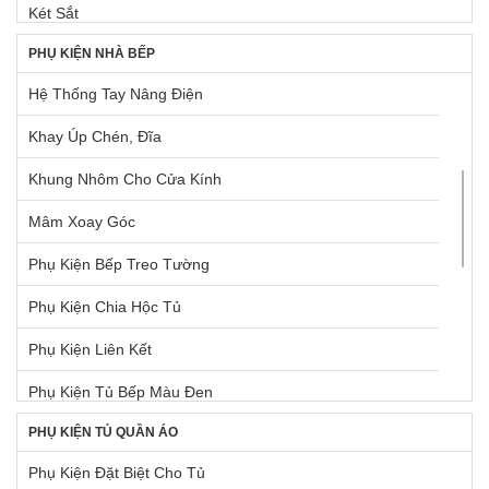
Két Sắt
PHỤ KIỆN NHÀ BẾP
Lò Nướng Âm Tủ
Hệ Thống Tay Nâng Điện
Lò Nướng Ngoài Trời
Khay Úp Chén, Đĩa
Máy Giặt & Máy Sấy
Khung Nhôm Cho Cửa Kính
Máy Hút Mùi Âm Tủ
Mâm Xoay Góc
Máy Hút Mùi Gắn Tường
Phụ Kiện Bếp Treo Tường
Máy Pha Cà Phê
Phụ Kiện Chia Hộc Tủ
Máy Rửa Chén
Phụ Kiện Liên Kết
Máy Xay, Máy Ép Trái Cây
Phụ Kiện Tủ Bếp Màu Đen
Phụ Kiện Chậu + Máy Hút Mùi
PHỤ KIỆN TỦ QUẦN ÁO
Pittong Đẩy Cánh Tủ
Tủ Lạnh
Phụ Kiện Đặt Biệt Cho Tủ
Ray Hộp Bên Trong Tủ Dưới
Vòi Rửa Chén Đá