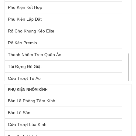
Phụ Kiện Kết Hợp
Ray Hộp Cho Mặt Hộc Tủ
Vòi Rửa Chén Kim Loại
Phụ Kiện Lắp Đặt
Ray Hộp Cho Ngăn Kéo Góc
TỦ LẠNH BOSCH
Rổ Cho Khung Kéo Elite
Ray Hộp Dưới Chậu Rửa
Rổ Kéo Premio
Ray Hộp Hafele
Thanh Nhôm Treo Quần Áo
Ray Trượt Điện Tự Động
Túi Đựng Đồ Giặt
Rổ Chứa Dụng Cụ Vệ Sinh
Cửa Trượt Tủ Áo
Rổ Kéo Dùng Cho Tủ Cao
PHỤ KIỆN NHÔM KÍNH
Khay Cho Khung Kéo Elite
Rổ Kéo Dùng Cho Tủ Dưới
Bản Lề Phòng Tắm Kính
Khung Kéo Elite
Rổ Kéo Góc
Bản Lề Sàn
Khung Treo Quần Áo Elite
Tấm Lót Hộc Tủ
Cửa Trượt Lùa Kính
Tay Nắm Dạng Thanh Nhôm