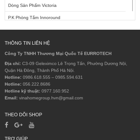
Dòng Sản Phẩm Victoria
P.K Phòng Tắm Innoround
P.K Phòng Tắm Innosquare
Phụ Kiện Âm
THÔNG TIN LIÊN HỆ
Công Ty TNHH Thương Mại Quốc Tế EURROTECH
Phụ Kiện Bồn Tắm
Địa chỉ:
C3-09 Geleximco Lê Trọng Tấn, Phường Dương Nội,
Phụ Kiện Phòng Tắm
Quận Hà Đông, Thành Phố Hà Nội.
Hotline:
0986.618.555
–
0985.594.631
Phụ Kiện Sen Tắm
Hotline:
056.222.8686
Sen Tắm Đầu
Hotline kỹ thuật:
0977.160.952
Email:
vinahomegroup.hvn@gmail.com
Sen Tắm Đứng
THEO DÕI SHOP
Sen Tay
Vòi Lavabo
TRỢ GIÚP