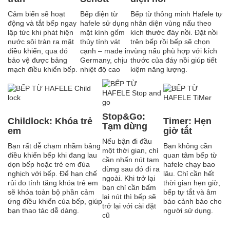
Cảm biến sẽ hoạt
Bếp điện từ
Bếp từ thông minh Hafele tự
động và tắt bếp ngay
hafele sử dụng
nhân diện vùng nấu theo
lập tức khi phát hiện
mặt kính gốm
kích thước đáy nồi. Đặt nồi
nước sôi tràn ra mặt
thủy tính vát
trên bếp rồi bếp sẽ chọn
điều khiển, qua đó
cạnh – made in
vùng nấu phù hợp với kích
bảo vệ được bảng
Germany, chịu
thước của đáy nồi giúp tiết
mạch điều khiển bếp.
nhiệt độ cao
kiệm năng lượng.
Stop&Go:
Childlock: Khóa trẻ
Timer: Hẹn
Tạm dừng
em
giờ tắt
Nếu bận đi đầu
Bạn rất dễ chạm nhầm bảng
Bạn không cần
một thời gian, chỉ
điều khiển bếp khi đang lau
quan tâm bếp từ
cần nhấn nút tạm
dọn bếp hoặc trẻ em đùa
hafele chạy bao
dừng sau đó đi ra
nghịch với bếp. Để hạn chế
lâu. Chỉ cần hết
ngoài. Khi trở lại
rủi do tính tăng khóa trẻ em
thời gian hẹn giờ,
bạn chỉ cần bấm
sẽ khóa toàn bộ phần cảm
bếp tự tắt và âm
lại nút thì bếp sẽ
ứng điều khiển của bếp, giúp
báo cảnh báo cho
trở lại với cài đặt
bạn thao tác dễ dàng.
người sử dụng.
cũ