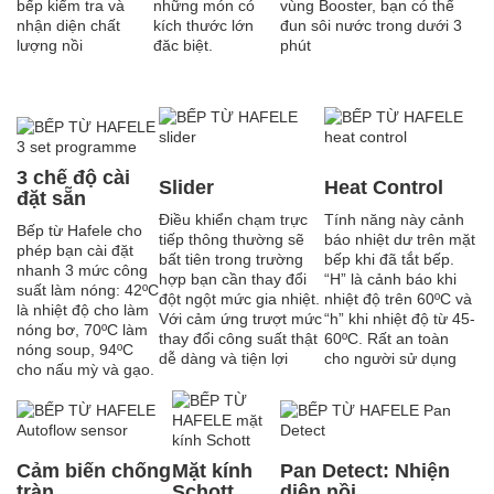
bếp kiểm tra và
những món có
vùng Booster, bạn có thể
nhận diện chất
kích thước lớn
đun sôi nước trong dưới 3
lượng nồi
đăc biệt.
phút
3 chế độ cài
Slider
Heat Control
đặt sẵn
Điều khiển chạm trực
Tính năng này cảnh
Bếp từ Hafele cho
tiếp thông thường sẽ
báo nhiệt dư trên mặt
phép bạn cài đặt
bất tiên trong trường
bếp khi đã tắt bếp.
nhanh 3 mức công
hợp bạn cần thay đổi
“H” là cảnh báo khi
suất làm nóng: 42ºC
đột ngột mức gia nhiệt.
nhiệt độ trên 60ºC và
là nhiệt độ cho làm
Với cảm ứng trượt mức
“h” khi nhiệt độ từ 45-
nóng bơ, 70ºC làm
thay đổi công suất thật
60ºC. Rất an toàn
nóng soup, 94ºC
dễ dàng và tiện lợi
cho người sử dụng
cho nấu mỳ và gạo.
Cảm biến chống
Mặt kính
Pan Detect: Nhiện
tràn
Schott
diện nồi