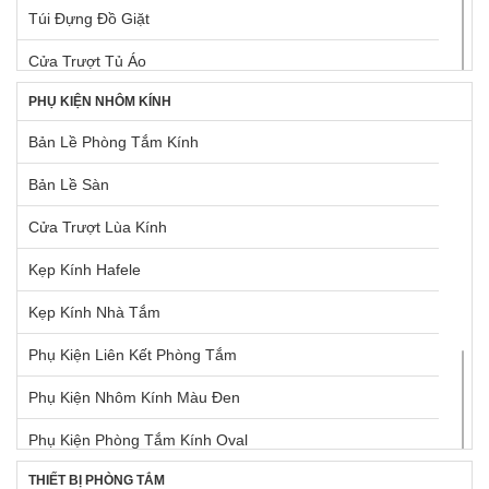
Túi Đựng Đồ Giặt
Rổ Chứa Dụng Cụ Vệ Sinh
Cửa Trượt Tủ Áo
Rổ Kéo Dùng Cho Tủ Cao
PHỤ KIỆN NHÔM KÍNH
Khay Cho Khung Kéo Elite
Rổ Kéo Dùng Cho Tủ Dưới
Bản Lề Phòng Tắm Kính
Khung Kéo Elite
Rổ Kéo Góc
Bản Lề Sàn
Khung Treo Quần Áo Elite
Tấm Lót Hộc Tủ
Cửa Trượt Lùa Kính
Tay Nắm Dạng Thanh Nhôm
Kẹp Kính Hafele
Tay Nắm Tủ
Kẹp Kính Nhà Tắm
Tay Nắm Tủ Âm
Phụ Kiện Liên Kết Phòng Tắm
Tay Nâng Blum
Phụ Kiện Nhôm Kính Màu Đen
Tay Nâng Hafele
Phụ Kiện Phòng Tắm Kính Oval
Thùng Rác
THIẾT BỊ PHÒNG TẮM
Phụ Kiện Phòng Tắm Kính Vuông