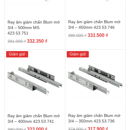
Ray âm giảm chấn Blum mở
Ray âm giảm chấn Blum mở
3/4 – 450mm 423.53.746
3/4 – 500mm MS:
423.53.751
Giá
Giá
331.500
₫
390.000
₫
Giá
Giá
332.350
₫
gốc
hiện
391.000
₫
gốc
hiện
là:
tại
là:
tại
390.000 ₫.
là:
Giảm giá!
Giảm giá!
391.000 ₫.
là:
331.500 ₫.
332.350 ₫.
Ray âm giảm chấn Blum mở
Ray âm giảm chấn Blum mở
3/4 – 350mm 423.53.736
3/4 – 400mm 423.53.741
Giá
Giá
Giá
Giá
317.900
₫
323.000
₫
374.000
₫
380.000
₫