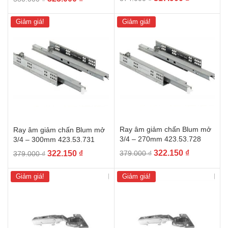
gốc
hiện
gốc
hiện
là:
tại
là:
tại
Giảm giá!
Giảm giá!
374.000 ₫.
là:
380.000 ₫.
là:
317.900 ₫.
323.000 ₫.
Ray âm giảm chấn Blum mở
Ray âm giảm chấn Blum mở
3/4 – 270mm 423.53.728
3/4 – 300mm 423.53.731
Giá
Giá
Giá
Giá
322.150
₫
322.150
₫
379.000
₫
379.000
₫
gốc
hiện
gốc
hiện
là:
tại
là:
tại
Giảm giá!
Giảm giá!
379.000 ₫.
là:
379.000 ₫.
là:
322.150 ₫.
322.150 ₫.