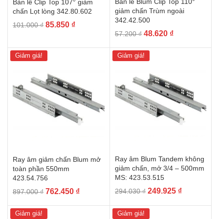
Bản lề Blum Clip Top 110°
Bản lề Clip Top 107° giảm
giảm chấn Trùm ngoài
chấn Lọt lòng 342.80.602
342.42.500
Giá
Giá
85.850
₫
101.000
₫
Giá
Giá
48.620
₫
57.200
₫
gốc
hiện
gốc
hiện
là:
tại
là:
tại
101.000 ₫.
là:
Giảm giá!
Giảm giá!
57.200 ₫.
là:
85.850 ₫.
48.620 ₫.
Ray âm Blum Tandem không
Ray âm giảm chấn Blum mở
giảm chấn, mở 3/4 – 500mm
toàn phần 550mm
MS: 423.53.515
423.54.756
Giá
Giá
Giá
Giá
249.925
₫
762.450
₫
294.030
₫
897.000
₫
gốc
hiện
gốc
hiện
là:
tại
là:
tại
Giảm giá!
Giảm giá!