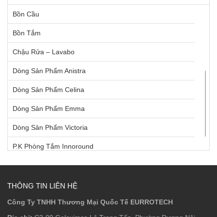
Bồn Cầu
Ron Định Vị Kính
Bồn Tắm
Tay Nắm Cửa Kính
Chậu Rửa – Lavabo
Dòng Sản Phẩm Anistra
Dòng Sản Phẩm Celina
Dòng Sản Phẩm Emma
Dòng Sản Phẩm Victoria
P.K Phòng Tắm Innoround
P.K Phòng Tắm Innosquare
Phụ Kiện Âm
THÔNG TIN LIÊN HỆ
Công Ty TNHH Thương Mại Quốc Tế EURROTECH
Phụ Kiện Bồn Tắm