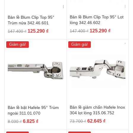
Bản lề Blum Clip Top 95° Lọt
Bản lề Blum Clip Top 95°
lòng 342.46.602
Trùm nửa 342.46.601
Giá
Giá
Giá
Giá
125.290
₫
125.290
₫
147.400
₫
147.400
₫
gốc
hiện
gốc
hiện
là:
tại
là:
tại
Giảm giá!
Giảm giá!
147.400 ₫.
là:
147.400 ₫.
là:
125.290 ₫.
125.290 ₫.
Bản lề giảm chấn Hafele Inox
Bản lề bật Hafele 95° Trùm
304 lọt lòng 315.06.752
ngoài 311.01.070
Giá
Giá
Giá
Giá
62.645
₫
6.825
₫
73.700
₫
8.030
₫
gốc
hiện
gốc
hiện