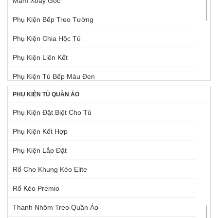
Mâm Xoay Góc
Máy Hút Mùi Gắn Tường
Phụ Kiện Bếp Treo Tường
Máy Pha Cà Phê
Phụ Kiện Chia Hộc Tủ
Máy Rửa Chén
Phụ Kiện Liên Kết
Máy Xay, Máy Ép Trái Cây
Phụ Kiện Tủ Bếp Màu Đen
Phụ Kiện Chậu + Máy Hút Mùi
PHỤ KIỆN TỦ QUẦN ÁO
Pittong Đẩy Cánh Tủ
Tủ Lạnh
Phụ Kiện Đặt Biệt Cho Tủ
Ray Hộp Bên Trong Tủ Dưới
Vòi Rửa Chén Đá
Phụ Kiện Kết Hợp
Ray Hộp Cho Mặt Hộc Tủ
Vòi Rửa Chén Kim Loại
Phụ Kiện Lắp Đặt
Ray Hộp Cho Ngăn Kéo Góc
TỦ LẠNH BOSCH
Rổ Cho Khung Kéo Elite
Ray Hộp Dưới Chậu Rửa
Rổ Kéo Premio
Ray Hộp Hafele
Thanh Nhôm Treo Quần Áo
Ray Trượt Điện Tự Động