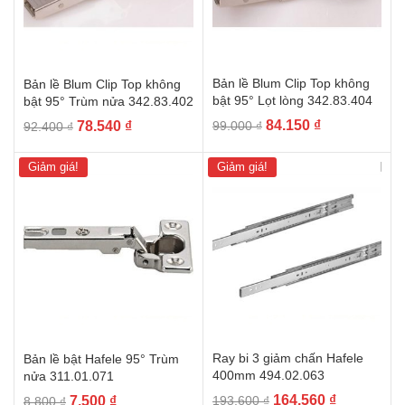
Bản lề Blum Clip Top không
Bản lề Blum Clip Top không
bật 95° Lọt lòng 342.83.404
bật 95° Trùm nửa 342.83.402
Giá
Giá
Giá
Giá
84.150
₫
78.540
₫
99.000
₫
92.400
₫
gốc
hiện
gốc
hiện
là:
tại
là:
tại
Giảm giá!
Giảm giá!
99.000 ₫.
là:
92.400 ₫.
là:
84.150 ₫.
78.540 ₫.
Ray bi 3 giảm chấn Hafele
Bản lề bật Hafele 95° Trùm
400mm 494.02.063
nửa 311.01.071
Giá
Giá
Giá
Giá
164.560
₫
7.500
₫
193.600
₫
8.800
₫