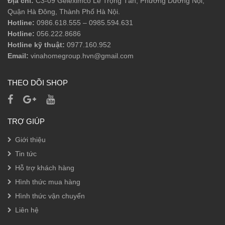
Địa chỉ:
C3-09 Geleximco Lê Trọng Tấn, Phường Dương Nội,
Phụ Kiện Phòng Tắm
Quận Hà Đông, Thành Phố Hà Nội.
Hotline:
0986.618.555
–
0985.594.631
Phụ Kiện Sen Tắm
Hotline:
056.222.8686
Sen Tắm Đầu
Hotline kỹ thuật:
0977.160.952
Email:
vinahomegroup.hvn@gmail.com
Sen Tắm Đứng
THEO DÕI SHOP
Sen Tay
Vòi Lavabo
TRỢ GIÚP
Giới thiệu
Tin tức
Hỗ trợ khách hàng
Hình thức mua hàng
Hình thức vận chuyển
Liên hệ