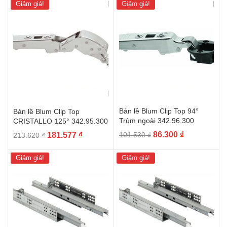
là:
tại
41.800 ₫.
là:
Giảm giá!
Giảm giá!
45.100 ₫.
là:
35.530 ₫.
38.335 ₫.
Bản lề Blum Clip Top 94°
Bản lề Blum Clip Top
Trùm ngoài 342.96.300
CRISTALLO 125° 342.95.300
Giá
Giá
Giá
Giá
86.300
₫
181.577
₫
101.530
₫
213.620
₫
gốc
hiện
gốc
hiện
là:
tại
là:
tại
Giảm giá!
Giảm giá!
101.530 ₫.
là:
213.620 ₫.
là:
86.300 ₫.
181.577 ₫.