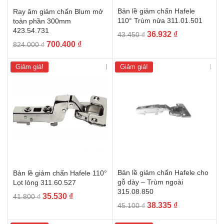
Bản lề giảm chấn Hafele
Ray âm giảm chấn Blum mở
110° Trùm nửa 311.01.501
toàn phần 300mm
423.54.731
Giá
Giá
36.932
₫
43.450
₫
Giá
Giá
700.400
₫
gốc
hiện
824.000
₫
gốc
hiện
là:
tại
là:
tại
43.450 ₫.
là:
Giảm giá!
Giảm giá!
824.000 ₫.
là:
36.932 ₫.
700.400 ₫.
Bản lề giảm chấn Hafele cho
Bản lề giảm chấn Hafele 110°
gỗ dày – Trùm ngoài
Lọt lòng 311.60.527
315.08.850
Giá
Giá
35.530
₫
41.800
₫
Giá
Giá
38.335
₫
45.100
₫
gốc
hiện
gốc
hiện
là:
tại