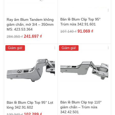
Bản lề Blum Clip Top 95°
Ray âm Blum Tandem không
Trùm nửa 342.91.601
giảm chấn, mở 3/4 – 350mm
MS: 423.53.364
Giá
Giá
91.069
₫
107.140
₫
Giá
Giá
241.697
₫
gốc
hiện
284.350
₫
gốc
hiện
là:
tại
là:
tại
107.140 ₫.
là:
Giảm giá!
Giảm giá!
284.350 ₫.
là:
91.069 ₫.
241.697 ₫.
Bản lề Blum Clip top 110°
Bản lề Blum Clip Top 95° Lọt
giảm chấn – Trùm nửa
lòng 342.91.602
342.42.501
Giá
Giá
102.289
₫
120.340
₫