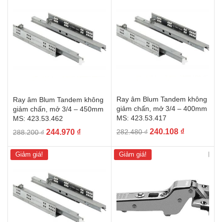
294.030 ₫.
là:
897.000 ₫.
là:
249.925 ₫.
762.450 ₫.
Ray âm Blum Tandem không
Ray âm Blum Tandem không
giảm chấn, mở 3/4 – 400mm
giảm chấn, mở 3/4 – 450mm
MS: 423.53.417
MS: 423.53.462
Giá
Giá
Giá
Giá
240.108
₫
244.970
₫
282.480
₫
288.200
₫
gốc
hiện
gốc
hiện
là:
tại
là:
tại
Giảm giá!
Giảm giá!
282.480 ₫.
là:
288.200 ₫.
là:
240.108 ₫.
244.970 ₫.