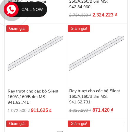
250/A,250/B 6m MS:
bật 107° Trùm ngoài
942.34.960
342.80.400
CALL NOW
Giá
Giá
Giá
Giá
2.324.223
₫
37.400
₫
2.734.380
₫
44.000
₫
gốc
hiện
gốc
hiện
là:
tại
là:
tại
Giảm giá!
Giảm giá!
2.734.380 ₫.
là:
44.000 ₫.
là:
2.324.2
37.400 ₫.
Ray trượt cho các bộ Silent
Ray trượt cho các bộ Silent
160/A,160/B 3m MS:
160/A,160/B 4m MS:
941.62.731
941.62.741
Giá
Giá
Giá
Giá
871.420
₫
911.625
₫
1.025.200
₫
1.072.500
₫
gốc
hiện
gốc
hiện
là:
tại
là:
tại
Giảm giá!
Giảm giá!
1.025.200 ₫.
là:
1.072.500 ₫.
là: