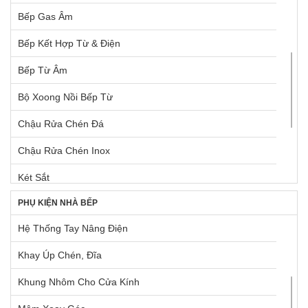
Bếp Gas Âm
Bếp Kết Hợp Từ & Điện
Bếp Từ Âm
Bộ Xoong Nồi Bếp Từ
Chậu Rửa Chén Đá
Chậu Rửa Chén Inox
Két Sắt
PHỤ KIỆN NHÀ BẾP
Lò Nướng Âm Tủ
Hệ Thống Tay Nâng Điện
Lò Nướng Ngoài Trời
Khay Úp Chén, Đĩa
Máy Giặt & Máy Sấy
Khung Nhôm Cho Cửa Kính
Máy Hút Mùi Âm Tủ