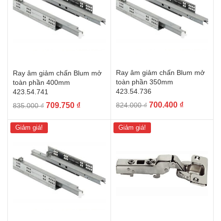
Ray âm giảm chấn Blum mở
Ray âm giảm chấn Blum mở
toàn phần 350mm
toàn phần 400mm
423.54.736
423.54.741
Giá
Giá
Giá
Giá
700.400
₫
709.750
₫
824.000
₫
835.000
₫
gốc
hiện
gốc
hiện
là:
tại
là:
tại
Giảm giá!
Giảm giá!
824.000 ₫.
là:
835.000 ₫.
là:
700.400 ₫.
709.750 ₫.