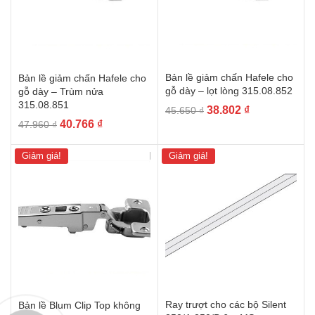
Bản lề giảm chấn Hafele cho
Bản lề giảm chấn Hafele cho
gỗ dày – lọt lòng 315.08.852
gỗ dày – Trùm nửa
315.08.851
Giá
Giá
38.802
₫
45.650
₫
Giá
Giá
40.766
₫
gốc
hiện
47.960
₫
gốc
hiện
là:
tại
là:
tại
45.650 ₫.
là:
Giảm giá!
Giảm giá!
47.960 ₫.
là:
38.802 ₫.
40.766 ₫.
Ray trượt cho các bộ Silent
Bản lề Blum Clip Top không