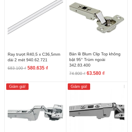
871.420 
911.625 ₫.
Bản lề Blum Clip Top không
Ray trượt R40,5 x C36,5mm
bật 95° Trùm ngoài
dài 2 mét 940.62.721
342.83.400
Giá
Giá
580.635
₫
683.100
₫
Giá
Giá
63.580
₫
74.800
₫
gốc
hiện
gốc
hiện
là:
tại
là:
tại
683.100 ₫.
là:
Giảm giá!
Giảm giá!
74.800 ₫.
là:
580.635 ₫.
63.580 ₫.