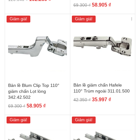
Giá
Giá
58.905
₫
69.300
₫
gốc
hiện
gốc
hiện
là:
tại
là:
tại
120.340 ₫.
là:
Giảm giá!
Giảm giá!
69.300 ₫.
là:
102.289 ₫.
58.905 ₫.
Bản lề giảm chấn Hafele
Bản lề Blum Clip Top 110°
110° Trùm ngoài 311.01.500
giảm chấn Lọt lòng
342.42.502
Giá
Giá
35.997
₫
42.350
₫
Giá
Giá
58.905
₫
gốc
hiện
69.300
₫
gốc
hiện
là:
tại
là:
tại
42.350 ₫.
là:
Giảm giá!
Giảm giá!
69.300 ₫.
là:
35.997 ₫.
58.905 ₫.