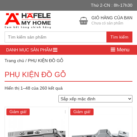
Thứ 2-CN : 8h-17h30
Đây là cửa hàng demo nhằm mục đích thử nghiệm — các đơn hàng
sẽ không có hiệu lực.
Bỏ qua
GIỎ HÀNG CỦA BẠN
Chưa có sản phẩm
Tìm kiếm
Menu
DANH MỤC SẢN PHẨM
Trang chủ
/ PHỤ KIỆN ĐỒ GỖ
PHỤ KIỆN ĐỒ GỖ
Hiển thị 1–48 của 260 kết quả
Giảm giá!
Giảm giá!