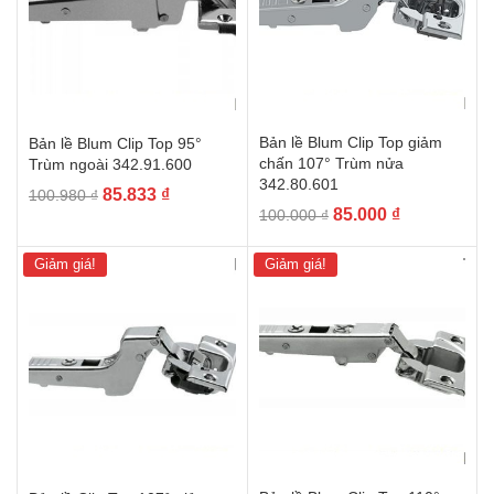
Bản lề Blum Clip Top giảm
Bản lề Blum Clip Top 95°
chấn 107° Trùm nửa
Trùm ngoài 342.91.600
342.80.601
Giá
Giá
85.833
₫
100.980
₫
Giá
Giá
85.000
₫
100.000
₫
gốc
hiện
gốc
hiện
là:
tại
là:
tại
100.980 ₫.
là:
Giảm giá!
Giảm giá!
100.000 ₫.
là:
85.833 ₫.
85.000 ₫.