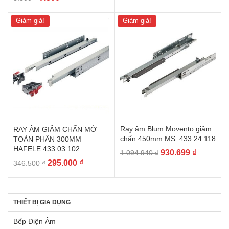
gốc
hiện
gốc
hiện
là:
tại
là:
tại
Giảm giá!
Giảm giá!
193.600 ₫.
là:
8.800 ₫.
là:
164.560 ₫.
7.500 ₫.
Ray âm Blum Movento giảm
RAY ÂM GIẢM CHẤN MỞ
chấn 450mm MS: 433.24.118
TOÀN PHẦN 300MM
HAFELE 433.03.102
Giá
Giá
930.699
₫
1.094.940
₫
Giá
Giá
295.000
₫
gốc
hiện
346.500
₫
gốc
hiện
là:
tại
là:
tại
1.094.940 ₫.
là:
346.500 ₫.
là:
930.699 
THIẾT BỊ GIA DỤNG
295.000 ₫.
Bếp Điện Âm