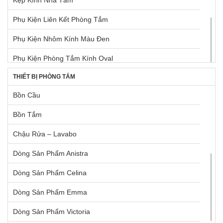
Tay Nắm Tủ Âm
Phụ Kiện Liên Kết Phòng Tắm
Tay Nâng Blum
Phụ Kiện Nhôm Kính Màu Đen
Tay Nâng Hafele
Phụ Kiện Phòng Tắm Kính Oval
Thùng Rác
THIẾT BỊ PHÒNG TẮM
Phụ Kiện Phòng Tắm Kính Vuông
Bồn Cầu
Ron Định Vị Kính
Bồn Tắm
Tay Nắm Cửa Kính
Chậu Rửa – Lavabo
Dòng Sản Phẩm Anistra
Dòng Sản Phẩm Celina
Dòng Sản Phẩm Emma
Dòng Sản Phẩm Victoria