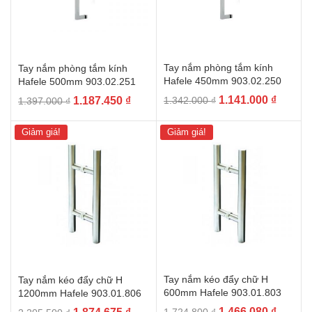
Tay nắm phòng tắm kính
Tay nắm phòng tắm kính
Hafele 450mm 903.02.250
Hafele 500mm 903.02.251
Giá
Giá
Giá
Giá
1.141.000
₫
1.187.450
₫
1.342.000
₫
1.397.000
₫
gốc
hiện
gốc
hiện
là:
tại
là:
tại
Giảm giá!
Giảm giá!
1.342.000 ₫.
là:
1.397.000 ₫.
là:
1.141.0
1.187.450 ₫.
Tay nắm kéo đẩy chữ H
Tay nắm kéo đẩy chữ H
600mm Hafele 903.01.803
1200mm Hafele 903.01.806
Giá
Giá
Giá
Giá
1.466.080
₫
1.724.800
₫