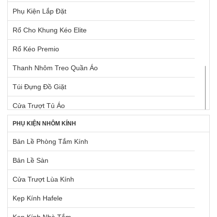
Phụ Kiện Lắp Đặt
Ray Hộp Cho Ngăn Kéo Góc
TỦ LẠNH BOSCH
Rổ Cho Khung Kéo Elite
Ray Hộp Dưới Chậu Rửa
Rổ Kéo Premio
Ray Hộp Hafele
Thanh Nhôm Treo Quần Áo
Ray Trượt Điện Tự Động
Túi Đựng Đồ Giặt
Rổ Chứa Dụng Cụ Vệ Sinh
Cửa Trượt Tủ Áo
Rổ Kéo Dùng Cho Tủ Cao
PHỤ KIỆN NHÔM KÍNH
Khay Cho Khung Kéo Elite
Rổ Kéo Dùng Cho Tủ Dưới
Bản Lề Phòng Tắm Kính
Khung Kéo Elite
Rổ Kéo Góc
Bản Lề Sàn
Khung Treo Quần Áo Elite
Tấm Lót Hộc Tủ
Cửa Trượt Lùa Kính
Tay Nắm Dạng Thanh Nhôm
Kẹp Kính Hafele
Tay Nắm Tủ
Kẹp Kính Nhà Tắm