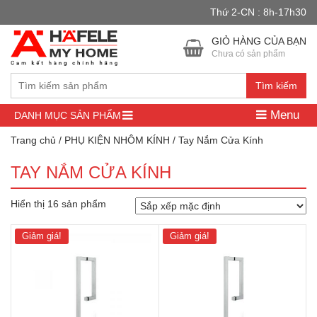
Thứ 2-CN : 8h-17h30
Đây là cửa hàng demo nhằm mục đích thử nghiệm — các đơn hàng
sẽ không có hiệu lực.
Bỏ qua
GIỎ HÀNG CỦA BẠN
Chưa có sản phẩm
Tìm kiếm
Menu
DANH MỤC SẢN PHẨM
Trang chủ
/
PHỤ KIỆN NHÔM KÍNH
/ Tay Nắm Cửa Kính
TAY NẮM CỬA KÍNH
Hiển thị 16 sản phẩm
Giảm giá!
Giảm giá!