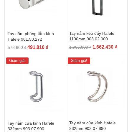
Tay nắm kéo đẩy Hafele
Tay nắm phòng tắm kính
1100mm 903.02.000
Hafele 981.53.272
Giá
Giá
Giá
Giá
1.662.430
₫
491.810
₫
1.955.800
₫
578.600
₫
gốc
hiện
gốc
hiện
là:
tại
là:
tại
Giảm giá!
Giảm giá!
1.955.800 ₫.
là:
578.600 ₫.
là:
1.662.4
491.810 ₫.
Tay nắm cửa kính Hafele
Tay nắm cửa kính Hafele
332mm 903.07.890
332mm 903.07.900