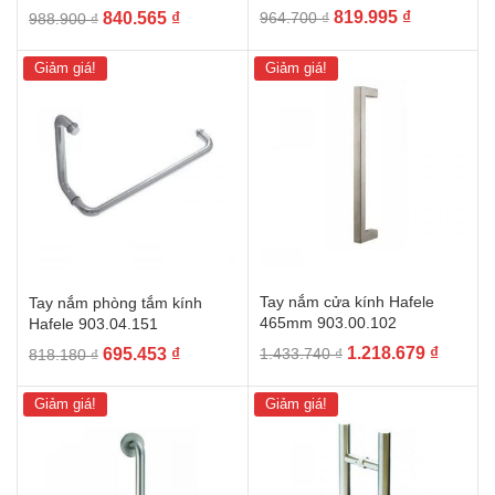
Giá
Giá
Giá
Giá
819.995
₫
840.565
₫
964.700
₫
988.900
₫
gốc
hiện
gốc
hiện
là:
tại
là:
tại
Giảm giá!
Giảm giá!
964.700 ₫.
là:
988.900 ₫.
là:
819.995 ₫.
840.565 ₫.
Tay nắm cửa kính Hafele
Tay nắm phòng tắm kính
465mm 903.00.102
Hafele 903.04.151
Giá
Giá
Giá
Giá
1.218.679
₫
695.453
₫
1.433.740
₫
818.180
₫
gốc
hiện
gốc
hiện
là:
tại
là:
tại
Giảm giá!
Giảm giá!
1.433.740 ₫.
là:
818.180 ₫.
là:
1.218.6
695.453 ₫.