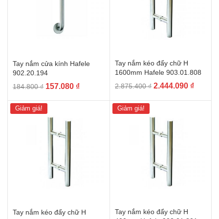
Tay nắm kéo đẩy chữ H
Tay nắm cửa kính Hafele
1600mm Hafele 903.01.808
902.20.194
Giá
Giá
Giá
Giá
2.444.090
₫
157.080
₫
2.875.400
₫
184.800
₫
gốc
hiện
gốc
hiện
là:
tại
là:
tại
Giảm giá!
Giảm giá!
2.875.400 ₫.
là:
184.800 ₫.
là:
2.444.0
157.080 ₫.
Tay nắm kéo đẩy chữ H
Tay nắm kéo đẩy chữ H