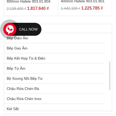
400mm Hafele 903.01.801
800mm Hafele 903.01.804
Giá
Giá
Giá
Giá
1.225.785
₫
1.817.640
₫
1.442.100
₫
2.138.400
₫
gốc
hiện
gốc
hiện
là:
tại
là:
tại
1.442.100 ₫.
là:
2.138.400 ₫.
là:
THIẾT BỊ GIA DỤNG
CALL NOW
1.225.7
1.817.640 ₫.
Bếp Điện Âm
Bếp Gas Âm
Bếp Kết Hợp Từ & Điện
Bếp Từ Âm
Bộ Xoong Nồi Bếp Từ
Chậu Rửa Chén Đá
Chậu Rửa Chén Inox
Két Sắt