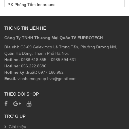
P.K Phòng Tắm Innoround
P.K Phòng Tắm Innosquare
Phụ Kiện Âm
THÔNG TIN LIÊN HỆ
Công Ty TNHH Thương Mại Quốc Tế EURROTECH
Phụ Kiện Bồn Tắm
Địa chỉ:
C3-09 Geleximco Lê Trọng Tấn, Phường Dương Nội,
Phụ Kiện Phòng Tắm
Quận Hà Đông, Thành Phố Hà Nội.
Hotline:
0986.618.555
–
0985.594.631
Phụ Kiện Sen Tắm
Hotline:
056.222.8686
Sen Tắm Đầu
Hotline kỹ thuật:
0977.160.952
Email:
vinahomegroup.hvn@gmail.com
Sen Tắm Đứng
THEO DÕI SHOP
Sen Tay
Vòi Lavabo
TRỢ GIÚP
Giới thiệu