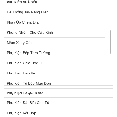
PHỤ KIỆN NHÀ BẾP
Lò Nướng Âm Tủ
Hệ Thống Tay Nâng Điện
Lò Nướng Ngoài Trời
Khay Úp Chén, Đĩa
Máy Giặt & Máy Sấy
Khung Nhôm Cho Cửa Kính
Máy Hút Mùi Âm Tủ
Mâm Xoay Góc
Máy Hút Mùi Gắn Tường
Phụ Kiện Bếp Treo Tường
Máy Pha Cà Phê
Phụ Kiện Chia Hộc Tủ
Máy Rửa Chén
Phụ Kiện Liên Kết
Máy Xay, Máy Ép Trái Cây
Phụ Kiện Tủ Bếp Màu Đen
Phụ Kiện Chậu + Máy Hút Mùi
PHỤ KIỆN TỦ QUẦN ÁO
Pittong Đẩy Cánh Tủ
Tủ Lạnh
Phụ Kiện Đặt Biệt Cho Tủ
Ray Hộp Bên Trong Tủ Dưới
Vòi Rửa Chén Đá
Phụ Kiện Kết Hợp
Ray Hộp Cho Mặt Hộc Tủ
Vòi Rửa Chén Kim Loại