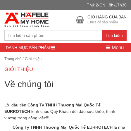
Thứ 2-CN : 8h-17h30
Đây là cửa hàng demo nhằm mục đích thử nghiệm — các đơn hàng
sẽ không có hiệu lực.
Bỏ qua
GIỎ HÀNG CỦA BẠN
Chưa có sản phẩm
Tìm kiếm
Menu
DANH MỤC SẢN PHẨM
Trang chủ
/
Giới thiệu
GIỚI THIỆU
Về chúng tôi
Lời đầu tiên
Công Ty TNHH Thương Mại Quốc Tế
EURROTECH
kính chúc Quý Khách dồi dào sức khỏe, thịnh
vượng trong công việc!!!
Công Ty TNHH Thương Mại Quốc Tế EURROTECH
là nhà