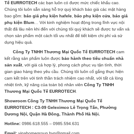
Tế EURROTECH
các bạn luôn có được mức chiếc khấu cao.
Chúng tôi luôn sẵn sàng hỗ trợ quý khách báo giá các mặt hàng
bao gồm:
báo giá phụ kiện hafele
,
báo phụ kiện cửa
,
báo giá
phụ kiện Blum
… Với kinh nghiệm hoạt động trong lĩnh vực nội
thất đã lâu nên khi đến với chúng tôi quý khách sẽ được tư vấn và
chọn sản phẩm một cách tối ưu nhất để tiết kiệm chi phí và sử
dụng hiệu quả.
Công Ty TNHH Thương Mại Quốc Tế EURROTECH
cam
kết rằng sản phẩm luôn được
bảo hành theo tiêu chuẩn nhà
sản xuất
, với giá cả hợp lý, phong cách phục vụ tận tình, thời
gian giao hàng theo yêu cầu. Chúng tôi luôn cố gắng thực hiện
cam kết trên với tinh thần trách nhiệm cao nhất, với tất cả lòng
nhiệt tình, kỹ năng của toàn bộ nhân viên
Công Ty TNHH
Thương Mại Quốc Tế EURROTECH
.
Showroom
Công Ty TNHH Thương Mại Quốc Tế
EURROTECH
: C3-09 Geleximco Lê Trọng Tấn, Phường
Dương Nội, Quận Hà Đông, Thành Phố Hà Nội.
Hotline:
0986.618.555 – 0985.594.631
Email:
vinahomegroup.hvn@gmail.com