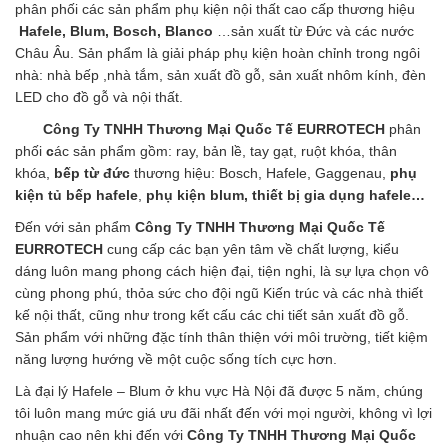
phân phối các sản phẩm phụ kiện nội thất cao cấp thương hiệu
Hafele, Blum, Bosch,
Blanco
…sản xuất từ Đức và các nước
Châu Âu. Sản phẩm là giải pháp phụ kiện hoàn chỉnh trong ngôi
nhà: nhà bếp ,nhà tắm, sản xuất đồ gỗ, sản xuất nhôm kính, đèn
LED cho đồ gỗ và nội thất.
Công Ty TNHH Thương Mại Quốc Tế EURROTECH
phân
phối
c
ác sản phẩm gồm: ray, bản lề, tay gạt, ruột khóa, thân
khóa,
bếp từ đức
thương hiệu: Bosch, Hafele, Gaggenau,
phụ
kiện tủ bếp hafele
,
phụ kiện blum, thiết bị gia dụng hafele…
Đến với sản phẩm
Công Ty TNHH Thương Mại Quốc Tế
EURROTECH
cung cấp các bạn yên tâm về chất lượng, kiểu
dáng luôn mang phong cách hiện đại, tiện nghi, là sự lựa chọn vô
cùng phong phú, thỏa sức cho đội ngũ Kiến trúc và các nhà thiết
kế nội thất, cũng như trong kết cấu các chi tiết sản xuất đồ gỗ.
Sản phẩm với những đặc tính thân thiện với môi trường, tiết kiệm
năng lượng hướng về một cuộc sống tích cực hơn.
Là đại lý Hafele – Blum ở khu vực Hà Nội đã được 5 năm, chúng
tôi luôn mang mức giá ưu đãi nhất đến với mọi người, không vì lợi
nhuận cao nên khi đến với
Công Ty TNHH Thương Mại Quốc