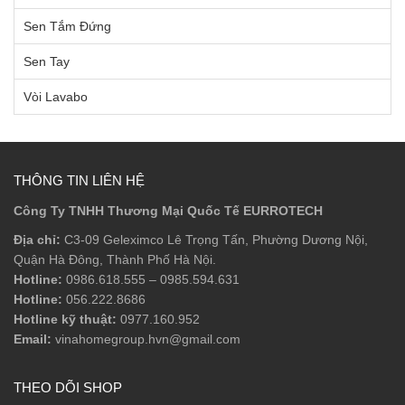
Sen Tắm Đứng
Sen Tay
Vòi Lavabo
THÔNG TIN LIÊN HỆ
Công Ty TNHH Thương Mại Quốc Tế EURROTECH
Địa chỉ:
C3-09 Geleximco Lê Trọng Tấn, Phường Dương Nội,
Quận Hà Đông, Thành Phố Hà Nội.
Hotline:
0986.618.555
–
0985.594.631
Hotline:
056.222.8686
Hotline kỹ thuật:
0977.160.952
Email:
vinahomegroup.hvn@gmail.com
THEO DÕI SHOP