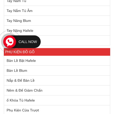
Tay Nắm Tủ
Tay Nắm Tủ Âm
Tay Nâng Blum
Tay Nâng Hafele
Thùng Rác
CALL NOW
PHỤ KIỆN ĐỒ GỖ
Bản Lề Bật Hafele
Bản Lề Blum
Nắp & Đế Bản Lề
Nêm & Đế Giảm Chấn
ổ Khóa Tủ Hafele
Phụ Kiện Cửa Trượt