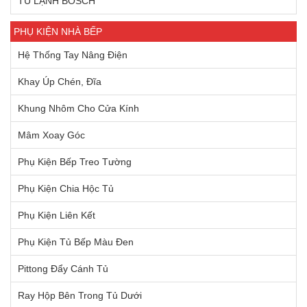
TỦ LẠNH BOSCH
PHỤ KIỆN NHÀ BẾP
Hệ Thống Tay Nâng Điện
Khay Úp Chén, Đĩa
Khung Nhôm Cho Cửa Kính
Mâm Xoay Góc
Phụ Kiện Bếp Treo Tường
Phụ Kiện Chia Hộc Tủ
Phụ Kiện Liên Kết
Phụ Kiện Tủ Bếp Màu Đen
Pittong Đẩy Cánh Tủ
Ray Hộp Bên Trong Tủ Dưới