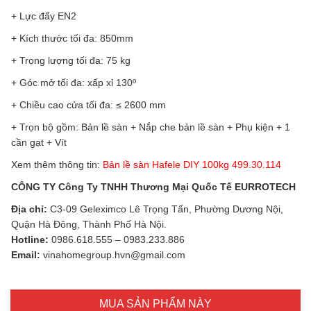
+ Lực đẩy EN2
+ Kích thước tối đa: 850mm
+ Trọng lượng tối đa: 75 kg
+ Góc mở tối đa: xấp xỉ 130º
+ Chiều cao cửa tối đa: ≤ 2600 mm
+ Trọn bộ gồm: Bản lề sàn + Nắp che bản lề sàn + Phụ kiện + 1
cần gạt + Vít
Xem thêm thông tin:
Bản lề sàn Hafele DIY 100kg 499.30.114
CÔNG TY Công Ty TNHH Thương Mại Quốc Tế EURROTECH
Địa chỉ:
C3-09 Geleximco Lê Trọng Tấn, Phường Dương Nội,
Quận Hà Đông, Thành Phố Hà Nội.
Hotline:
0986.618.555
–
0983.233.886
Email:
vinahomegroup.hvn@gmail.com
MUA SẢN PHẨM NÀY