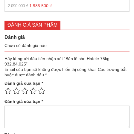
3.866.500 ₫.
Giá
Giá
1.985.500
₫
2.090.000
₫
gốc
hiện
là:
tại
2.090.000 ₫.
là:
ĐÁNH GIÁ SẢN PHẨM
1.985.500 ₫.
Đánh giá
Chưa có đánh giá nào.
Hãy là người đầu tiên nhận xét “Bản lề sàn Hafele 75kg
932.84.025”
Email của bạn sẽ không được hiển thị công khai.
Các trường bắt
buộc được đánh dấu
*
Đánh giá của bạn
*
Đánh giá của bạn
*