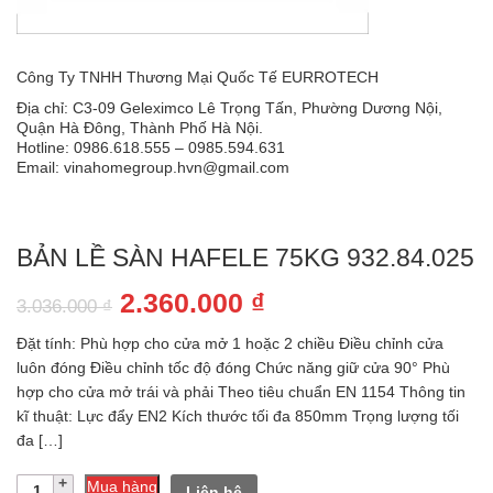
Công Ty TNHH Thương Mại Quốc Tế EURROTECH
Địa chỉ: C3-09 Geleximco Lê Trọng Tấn, Phường Dương Nội,
Quận Hà Đông, Thành Phố Hà Nội.
Hotline: 0986.618.555 – 0985.594.631
Email: vinahomegroup.hvn@gmail.com
BẢN LỀ SÀN HAFELE 75KG 932.84.025
Giá
Giá
2.360.000
₫
3.036.000
₫
gốc
hiện
Đặt tính: Phù hợp cho cửa mở 1 hoặc 2 chiều Điều chỉnh cửa
là:
tại
luôn đóng Điều chỉnh tốc độ đóng Chức năng giữ cửa 90° Phù
hợp cho cửa mở trái và phải Theo tiêu chuẩn EN 1154 Thông tin
3.036.000 ₫.
là:
kĩ thuật: Lực đẩy EN2 Kích thước tối đa 850mm Trọng lượng tối
2.360.000 ₫.
đa […]
Số
Mua hàng
Liên hệ