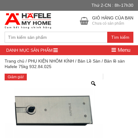
Thứ 2-CN : 8h-17h30
Đây là cửa hàng demo nhằm mục đích thử nghiệm — các đơn hàng
sẽ không có hiệu lực.
Bỏ qua
GIỎ HÀNG CỦA BẠN
Chưa có sản phẩm
Tìm kiếm
Menu
DANH MỤC SẢN PHẨM
Trang chủ
/
PHỤ KIỆN NHÔM KÍNH
/
Bản Lề Sàn
/ Bản lề sàn
Hafele 75kg 932.84.025
Giảm giá!