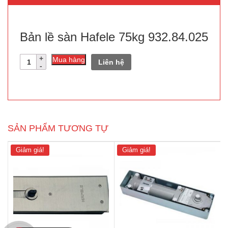
Bản lề sàn Hafele 75kg 932.84.025
Số
Mua hàng
Liên hệ
lượng
SẢN PHẨM TƯƠNG TỰ
Giảm giá!
Giảm giá!