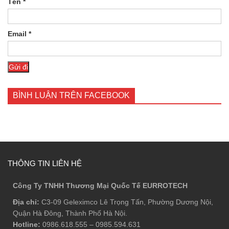
Tên
*
Email
*
BÌNH LUẬN TRÊN FACEBOOK
THÔNG TIN LIÊN HỆ
Công Ty TNHH Thương Mại Quốc Tế EURROTECH
Địa chỉ:
C3-09 Geleximco Lê Trọng Tấn, Phường Dương Nội,
Quận Hà Đông, Thành Phố Hà Nội.
Hotline:
0986.618.555
–
0985.594.631