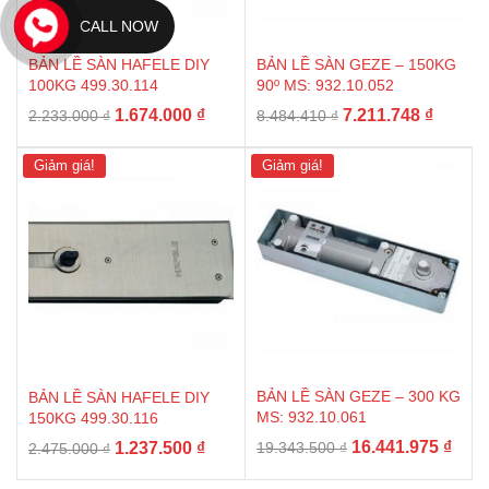
CALL NOW
BẢN LỀ SÀN HAFELE DIY
BẢN LỀ SÀN GEZE – 150KG
100KG 499.30.114
90º MS: 932.10.052
Giá
Giá
Giá
Giá
1.674.000
₫
7.211.748
₫
2.233.000
₫
8.484.410
₫
gốc
hiện
gốc
hiện
là:
tại
là:
tại
Giảm giá!
Giảm giá!
2.233.000 ₫.
là:
8.484.410 ₫.
là:
1.674.000 ₫.
7.211.7
BẢN LỀ SÀN GEZE – 300 KG
BẢN LỀ SÀN HAFELE DIY
MS: 932.10.061
150KG 499.30.116
Giá
Giá
Giá
Giá
16.441.975
₫
1.237.500
₫
19.343.500
₫
2.475.000
₫
gốc
hiện
gốc
hiện