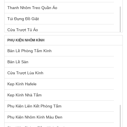
Thanh Nhôm Treo Quần Áo
Ray Trượt Điện Tự Động
Túi Đựng Đồ Giặt
Rổ Chứa Dụng Cụ Vệ Sinh
Cửa Trượt Tủ Áo
Rổ Kéo Dùng Cho Tủ Cao
PHỤ KIỆN NHÔM KÍNH
Khay Cho Khung Kéo Elite
Rổ Kéo Dùng Cho Tủ Dưới
Bản Lề Phòng Tắm Kính
Khung Kéo Elite
Rổ Kéo Góc
Bản Lề Sàn
Khung Treo Quần Áo Elite
Tấm Lót Hộc Tủ
Cửa Trượt Lùa Kính
Tay Nắm Dạng Thanh Nhôm
Kẹp Kính Hafele
Tay Nắm Tủ
Kẹp Kính Nhà Tắm
Tay Nắm Tủ Âm
Phụ Kiện Liên Kết Phòng Tắm
Tay Nâng Blum
Phụ Kiện Nhôm Kính Màu Đen
Tay Nâng Hafele