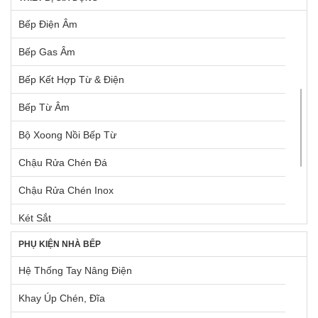
523.600 ₫.
Bếp Điện Âm
Bếp Gas Âm
Bếp Kết Hợp Từ & Điện
Bếp Từ Âm
Bộ Xoong Nồi Bếp Từ
Chậu Rửa Chén Đá
Chậu Rửa Chén Inox
Két Sắt
PHỤ KIỆN NHÀ BẾP
Lò Nướng Âm Tủ
Hệ Thống Tay Nâng Điện
Lò Nướng Ngoài Trời
Khay Úp Chén, Đĩa
Máy Giặt & Máy Sấy