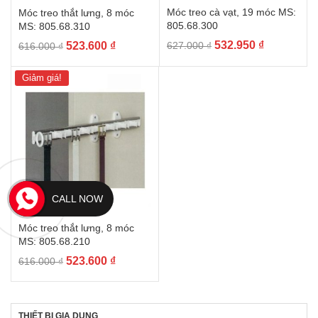
Móc treo cà vạt, 19 móc MS:
Móc treo thắt lưng, 8 móc
805.68.300
MS: 805.68.310
Giá
Giá
Giá
Giá
532.950
₫
523.600
₫
627.000
₫
616.000
₫
gốc
hiện
gốc
hiện
là:
tại
là:
tại
Giảm giá!
627.000 ₫.
là:
616.000 ₫.
là:
532.950 ₫.
523.600 ₫.
CALL NOW
Móc treo thắt lưng, 8 móc
MS: 805.68.210
Giá
Giá
523.600
₫
616.000
₫
gốc
hiện
là:
tại
616.000 ₫.
là:
THIẾT BỊ GIA DỤNG