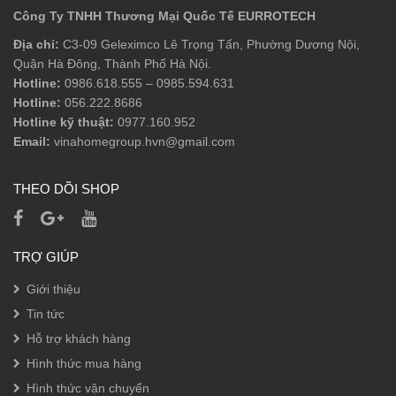
Công Ty TNHH Thương Mại Quốc Tế EURROTECH
Phụ Kiện Bồn Tắm
Địa chỉ:
C3-09 Geleximco Lê Trọng Tấn, Phường Dương Nội,
Phụ Kiện Phòng Tắm
Quận Hà Đông, Thành Phố Hà Nội.
Hotline:
0986.618.555
–
0985.594.631
Phụ Kiện Sen Tắm
Hotline:
056.222.8686
Sen Tắm Đầu
Hotline kỹ thuật:
0977.160.952
Email:
vinahomegroup.hvn@gmail.com
Sen Tắm Đứng
THEO DÕI SHOP
Sen Tay
Vòi Lavabo
TRỢ GIÚP
Giới thiệu
Tin tức
Hỗ trợ khách hàng
Hình thức mua hàng
Hình thức vận chuyển