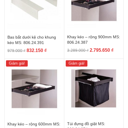
Khay kéo – rộng 900mm MS:
Bas bắt dưới kệ cho khung
806.24.387
kéo MS: 806.24.391
Giá
Giá
Giá
Giá
2.795.650
₫
832.150
₫
3.289.000
₫
979.000
₫
gốc
hiện
gốc
hiện
là:
tại
là:
tại
Giảm giá!
Giảm giá!
3.289.000 ₫.
là:
979.000 ₫.
là:
2.795.6
832.150 ₫.
Túi đựng đồ giặt MS:
Khay kéo – rộng 600mm MS: