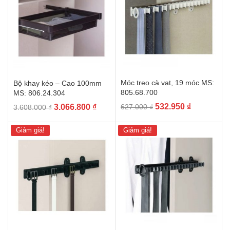
Móc treo cà vạt, 19 móc MS:
Bộ khay kéo – Cao 100mm
805.68.700
MS: 806.24.304
Giá
Giá
Giá
Giá
532.950
₫
3.066.800
₫
627.000
₫
3.608.000
₫
gốc
hiện
gốc
hiện
là:
tại
là:
tại
Giảm giá!
Giảm giá!
627.000 ₫.
là:
3.608.000 ₫.
là:
532.950 ₫.
3.066.800 ₫.