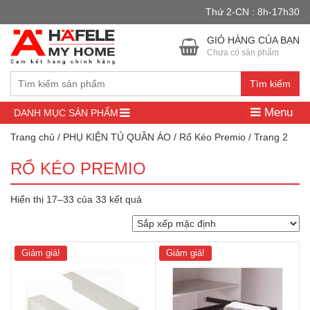
Thứ 2-CN : 8h-17h30
Đây là cửa hàng demo nhằm mục đích thử nghiệm — các đơn hàng
sẽ không có hiệu lực.
Bỏ qua
GIỎ HÀNG CỦA BẠN
Chưa có sản phẩm
Tìm kiếm
Menu
DANH MỤC SẢN PHẨM
Trang chủ
/
PHỤ KIỆN TỦ QUẦN ÁO
/
Rổ Kéo Premio
/ Trang 2
RỔ KÉO PREMIO
Hiển thị 17–33 của 33 kết quả
Giảm giá!
Giảm giá!