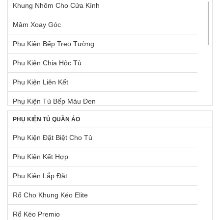
Khung Nhôm Cho Cửa Kính
Máy Hút Mùi Âm Tủ
Mâm Xoay Góc
Máy Hút Mùi Gắn Tường
Phụ Kiện Bếp Treo Tường
Máy Pha Cà Phê
Phụ Kiện Chia Hộc Tủ
Máy Rửa Chén
Phụ Kiện Liên Kết
Máy Xay, Máy Ép Trái Cây
Phụ Kiện Tủ Bếp Màu Đen
Phụ Kiện Chậu + Máy Hút Mùi
PHỤ KIỆN TỦ QUẦN ÁO
Pittong Đẩy Cánh Tủ
Tủ Lạnh
Phụ Kiện Đặt Biệt Cho Tủ
Ray Hộp Bên Trong Tủ Dưới
Vòi Rửa Chén Đá
Phụ Kiện Kết Hợp
Ray Hộp Cho Mặt Hộc Tủ
Vòi Rửa Chén Kim Loại
Phụ Kiện Lắp Đặt
Ray Hộp Cho Ngăn Kéo Góc
TỦ LẠNH BOSCH
Rổ Cho Khung Kéo Elite
Ray Hộp Dưới Chậu Rửa
Rổ Kéo Premio
Ray Hộp Hafele