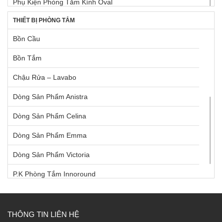
Phụ Kiện Phòng Tắm Kính Oval
Thùng Rác
THIẾT BỊ PHÒNG TẮM
Phụ Kiện Phòng Tắm Kính Vuông
Bồn Cầu
Ron Định Vị Kính
Bồn Tắm
Tay Nắm Cửa Kính
Chậu Rửa – Lavabo
Dòng Sản Phẩm Anistra
Dòng Sản Phẩm Celina
Dòng Sản Phẩm Emma
Dòng Sản Phẩm Victoria
P.K Phòng Tắm Innoround
P.K Phòng Tắm Innosquare
Phụ Kiện Âm
THÔNG TIN LIÊN HỆ