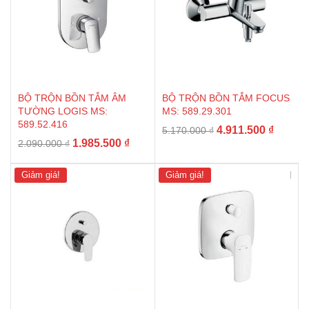
BỘ TRỘN BỒN TẮM ÂM
BỘ TRỘN BỒN TẮM FOCUS
TƯỜNG LOGIS MS:
MS: 589.29.301
589.52.416
Giá
Giá
4.911.500
₫
5.170.000
₫
Giá
Giá
1.985.500
₫
2.090.000
₫
gốc
hiện
gốc
hiện
là:
tại
là:
tại
5.170.000 ₫.
là:
Giảm giá!
Giảm giá!
2.090.000 ₫.
là:
4.911.5
1.985.500 ₫.