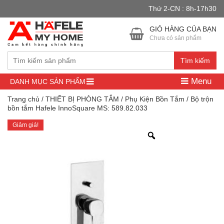
Thứ 2-CN : 8h-17h30
Đây là cửa hàng demo nhằm mục đích thử nghiệm — các đơn hàng
sẽ không có hiệu lực.
Bỏ qua
GIỎ HÀNG CỦA BẠN
Chưa có sản phẩm
Tìm kiếm
Menu
DANH MỤC SẢN PHẨM
Trang chủ
/
THIẾT BỊ PHÒNG TẮM
/
Phụ Kiện Bồn Tắm
/ Bộ trộn
bồn tắm Hafele InnoSquare MS: 589.82.033
Giảm giá!