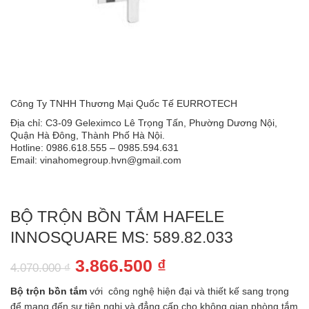
Công Ty TNHH Thương Mại Quốc Tế EURROTECH
Địa chỉ: C3-09 Geleximco Lê Trọng Tấn, Phường Dương Nội,
Quận Hà Đông, Thành Phố Hà Nội.
Hotline: 0986.618.555 – 0985.594.631
Email: vinahomegroup.hvn@gmail.com
BỘ TRỘN BỒN TẮM HAFELE
INNOSQUARE MS: 589.82.033
Giá
Giá
3.866.500
₫
4.070.000
₫
gốc
hiện
Bộ trộn bồn tắm
với công nghệ hiện đại và thiết kế sang trọng
là:
tại
để mang đến sự tiện nghi và đẳng cấp cho không gian phòng tắm