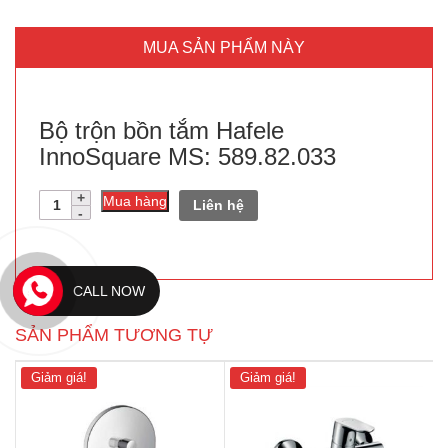
MUA SẢN PHẨM NÀY
Bộ trộn bồn tắm Hafele
InnoSquare MS: 589.82.033
Số
Mua hàng
Liên hệ
lượng
CALL NOW
SẢN PHẨM TƯƠNG TỰ
Giảm giá!
Giảm giá!