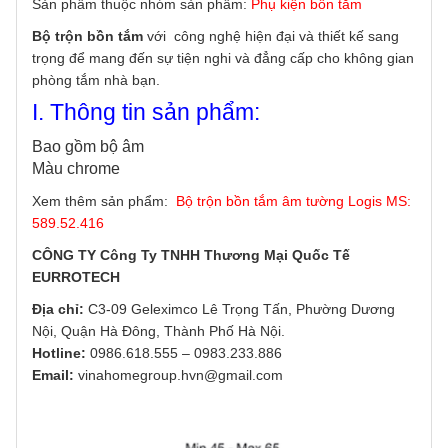
Sản phẩm thuộc nhóm sản phẩm:
Phụ kiện bồn tắm
Bộ trộn bồn tắm
với công nghệ hiện đại và thiết kế sang
trọng để mang đến sự tiện nghi và đẳng cấp cho không gian
phòng tắm nhà bạn.
I. Thông tin sản phẩm:
Bao gồm bộ âm
Màu chrome
Xem thêm sản phẩm:
Bộ trộn bồn tắm âm tường Logis MS:
589.52.416
CÔNG TY Công Ty TNHH Thương Mại Quốc Tế
EURROTECH
Địa chỉ:
C3-09 Geleximco Lê Trọng Tấn, Phường Dương
Nội, Quận Hà Đông, Thành Phố Hà Nội.
Hotline:
0986.618.555
–
0983.233.886
Email:
vinahomegroup.hvn@gmail.com