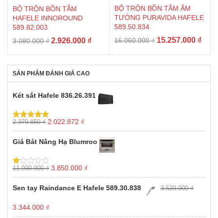
BỘ TRỘN BỒN TẮM ÂM
BỘ TRỘN BỒN TẮM
TƯỜNG PURAVIDA HAFELE
HAFELE INNOROUND
589.50.834
589.82.003
Giá
Giá
Giá
Giá
15.257.000
₫
2.926.000
₫
16.060.000
₫
3.080.000
₫
gốc
hiện
gốc
hiện
là:
tại
là:
tại
16.060.000 ₫.
là:
3.080.000 ₫.
là:
SẢN PHẨM ĐÁNH GIÁ CAO
15.2
2.926.000 ₫.
Két sắt Hafele 836.26.391
Giá
Giá
2.022.872
₫
2.379.850
₫
Được xếp
gốc
hiện
hạng
5.00
5
sao
là:
tại
Giá Bát Nâng Hạ Blumroo
2.379.850 ₫.
là:
2.022.872 ₫.
Giá
Giá
3.850.000
₫
11.000.000
₫
Được
gốc
hiện
xếp
hạng
là:
tại
Sen tay Raindance E Hafele 589.30.838
3.520.000
₫
1.00
11.000.000 ₫.
là:
5
3.850.000 ₫.
sao
Giá
Giá
3.344.000
₫
gốc
hiện