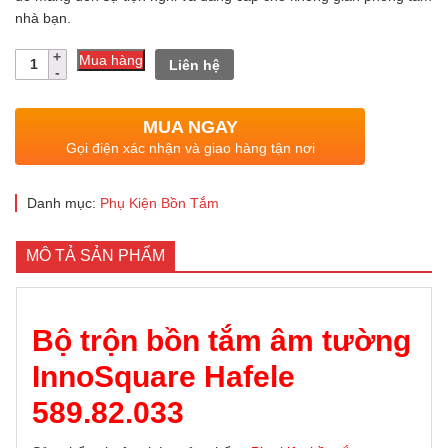
nhà bạn.
4.070.000 ₫.
là:
Số
3.866.500 ₫.
Mua hàng
Liên hệ
lượng
MUA NGAY
Gọi điện xác nhận và giao hàng tận nơi
Danh mục:
Phụ Kiện Bồn Tắm
MÔ TẢ SẢN PHẨM
Bộ trộn bồn tắm âm tường
InnoSquare Hafele
589.82.033