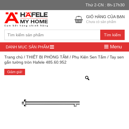
Thứ 2-CN : 8h-17h30
Đây là cửa hàng demo nhằm mục đích thử nghiệm — các đơn hàng
sẽ không có hiệu lực.
Bỏ qua
GIỎ HÀNG CỦA BẠN
Chưa có sản phẩm
Tìm kiếm
Menu
DANH MỤC SẢN PHẨM
Trang chủ
/
THIẾT BỊ PHÒNG TẮM
/
Phụ Kiện Sen Tắm
/ Tay sen
gắn tường tròn Hafele 485.60.952
Giảm giá!