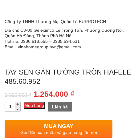
Công Ty TNHH Thương Mại Quốc Tế EURROTECH
Địa chỉ: C3-09 Geleximco Lê Trọng Tấn, Phường Dương Nội,
Quận Hà Đông, Thành Phố Hà Nội.
Hotline: 0986.618.555 – 0985.594.631
Email: vinahomegroup.hvn@gmail.com
TAY SEN GẮN TƯỜNG TRÒN HAFELE
485.60.952
Giá
Giá
1.254.000
₫
1.320.000
₫
gốc
hiện
Số
Mua hàng
Liên hệ
lượng
là:
tại
1.320.000 ₫.
là:
MUA NGAY
1.254.000 ₫.
Gọi điện xác nhận và giao hàng tận nơi