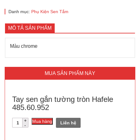
Danh mục:
Phụ Kiện Sen Tắm
MÔ TẢ SẢN PHẨM
Màu chrome
MUA SẢN PHẨM NÀY
Tay sen gắn tường tròn Hafele
485.60.952
Số
Mua hàng
Liên hệ
lượng