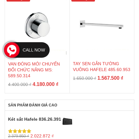
5.830.000 ₫.
là:
418.000 ₫.
5.538.5
CALL NOW
TAY SEN GẮN TƯỜNG
VAN ĐÓNG MỞ/ CHUYỂN
VUÔNG HAFELE 485.60.953
ĐỔI CHỨC NĂNG MS:
589.50.314
Giá
Giá
1.567.500
₫
1.650.000
₫
Giá
Giá
4.180.000
₫
gốc
hiện
4.400.000
₫
gốc
hiện
là:
tại
là:
tại
1.650.000 ₫.
là:
4.400.000 ₫.
là:
1.567.5
SẢN PHẨM ĐÁNH GIÁ CAO
4.180.000 ₫.
Két sắt Hafele 836.26.391
Giá
Giá
2.022.872
₫
2.379.850
₫
Được xếp