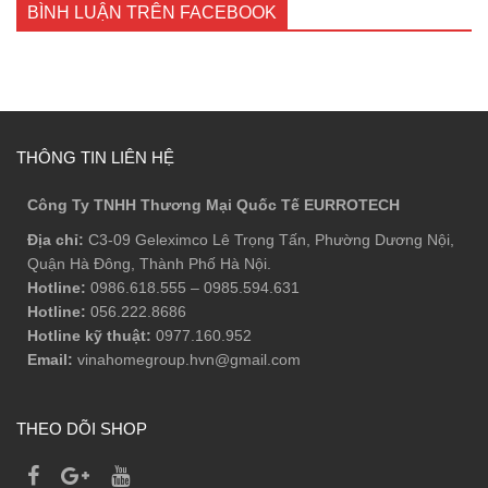
BÌNH LUẬN TRÊN FACEBOOK
THÔNG TIN LIÊN HỆ
Công Ty TNHH Thương Mại Quốc Tế EURROTECH
Địa chỉ:
C3-09 Geleximco Lê Trọng Tấn, Phường Dương Nội,
Quận Hà Đông, Thành Phố Hà Nội.
Hotline:
0986.618.555
–
0985.594.631
Hotline:
056.222.8686
Hotline kỹ thuật:
0977.160.952
Email:
vinahomegroup.hvn@gmail.com
THEO DÕI SHOP