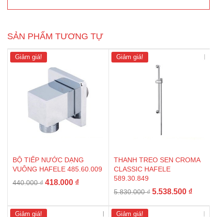
SẢN PHẨM TƯƠNG TỰ
Giảm giá!
Giảm giá!
BỘ TIẾP NƯỚC DẠNG
THANH TREO SEN CROMA
VUÔNG HAFELE 485.60.009
CLASSIC HAFELE
589.30.849
Giá
Giá
418.000
₫
440.000
₫
Giá
Giá
5.538.500
₫
gốc
hiện
5.830.000
₫
gốc
hiện
là:
tại
là:
tại
440.000 ₫.
là:
Giảm giá!
Giảm giá!