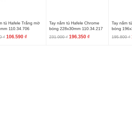
m tủ Hafele Trắng mờ
Tay nắm tủ Hafele Chrome
Tay nắm t
mm 110.34.706
bóng 228x30mm 110.34.217
bóng 196x
Giá
Giá
Giá
Giá
106.590
₫
196.350
₫
00
₫
231.000
₫
195.800
₫
gốc
hiện
gốc
hiện
là:
tại
là:
tại
125.400 ₫.
là:
231.000 ₫.
là:
106.590 ₫.
196.350 ₫.