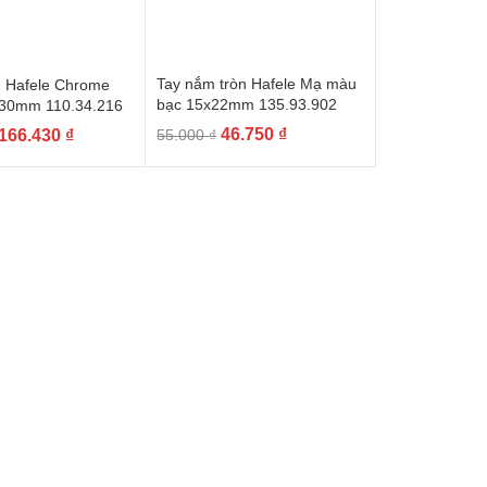
Tay nắm tròn Hafele Mạ màu
ủ Hafele Chrome
bạc 15x22mm 135.93.902
30mm 110.34.216
Giá
Giá
Giá
Giá
46.750
₫
166.430
₫
55.000
₫
gốc
hiện
gốc
hiện
là:
tại
là:
tại
55.000 ₫.
là:
195.800 ₫.
là:
46.750 ₫.
166.430 ₫.