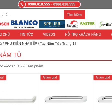
0986.618.555 - 0986.618.555
àng demo nhằm mục đích thử nghiệm — các đơn hàng sẽ không có hiệ
Tìm kiếm
G CHỦ
TIN TỨC
VIDEOS
HỖ TRỢ KHÁCH HÀNG
ủ
/
PHỤ KIỆN NHÀ BẾP
/
Tay Nắm Tủ
/ Trang 15
NẮM TỦ
 225–228 của 228 sản phẩm
iá!
Giảm giá!
Giảm giá!