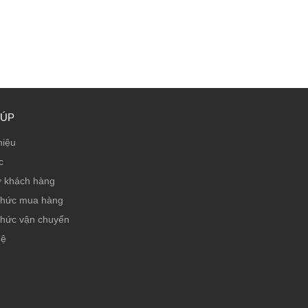
IÚP
hiệu
c
ợ khách hàng
thức mua hàng
thức vận chuyển
hệ