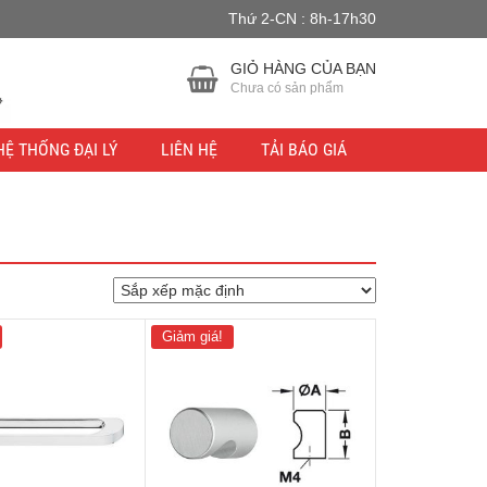
Thứ 2-CN : 8h-17h30
u lực.
Bỏ qua
GIỎ HÀNG CỦA BẠN
Chưa có sản phẩm
HỆ THỐNG ĐẠI LÝ
LIÊN HỆ
TẢI BÁO GIÁ
Giảm giá!