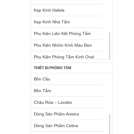
Tay Nắm Dạng Thanh Nhôm
Kẹp Kính Hafele
Tay Nắm Tủ
Kẹp Kính Nhà Tắm
Tay Nắm Tủ Âm
Phụ Kiện Liên Kết Phòng Tắm
Tay Nâng Blum
Phụ Kiện Nhôm Kính Màu Đen
Tay Nâng Hafele
Phụ Kiện Phòng Tắm Kính Oval
Thùng Rác
THIẾT BỊ PHÒNG TẮM
Phụ Kiện Phòng Tắm Kính Vuông
Bồn Cầu
Ron Định Vị Kính
Bồn Tắm
Tay Nắm Cửa Kính
Chậu Rửa – Lavabo
Dòng Sản Phẩm Anistra
Dòng Sản Phẩm Celina