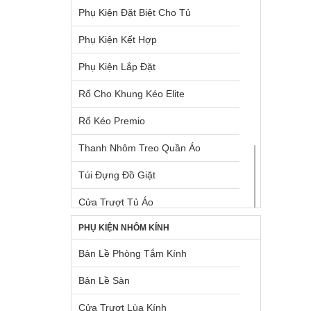
Phụ Kiện Đặt Biệt Cho Tủ
Ray Hộp Bên Trong Tủ Dưới
Vòi Rửa Chén Đá
Phụ Kiện Kết Hợp
Ray Hộp Cho Mặt Hộc Tủ
Vòi Rửa Chén Kim Loại
Phụ Kiện Lắp Đặt
Ray Hộp Cho Ngăn Kéo Góc
TỦ LẠNH BOSCH
Rổ Cho Khung Kéo Elite
Ray Hộp Dưới Chậu Rửa
Rổ Kéo Premio
Ray Hộp Hafele
Thanh Nhôm Treo Quần Áo
Ray Trượt Điện Tự Động
Túi Đựng Đồ Giặt
Rổ Chứa Dụng Cụ Vệ Sinh
Cửa Trượt Tủ Áo
Rổ Kéo Dùng Cho Tủ Cao
PHỤ KIỆN NHÔM KÍNH
Khay Cho Khung Kéo Elite
Rổ Kéo Dùng Cho Tủ Dưới
Bản Lề Phòng Tắm Kính
Khung Kéo Elite
Rổ Kéo Góc
Bản Lề Sàn
Khung Treo Quần Áo Elite
Tấm Lót Hộc Tủ
Cửa Trượt Lùa Kính