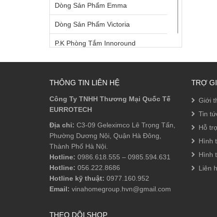
Dòng Sản Phẩm Emma
Dòng Sản Phẩm Victoria
P.K Phòng Tắm Innoround
P.K Phòng Tắm Innosquare
Phụ Kiện Âm
THÔNG TIN LIÊN HỆ
TRỢ G
Công Ty TNHH Thương Mại Quốc Tế
Phụ Kiện Bồn Tắm
Giới t
EURROTECH
Tin tứ
Phụ Kiện Phòng Tắm
Địa chỉ:
C3-09 Geleximco Lê Trọng Tấn,
Hỗ tr
Phường Dương Nội, Quận Hà Đông,
Phụ Kiện Sen Tắm
Hình 
Thành Phố Hà Nội.
Hình 
Sen Tắm Đầu
Hotline:
0986.618.555
–
0985.594.631
Hotline:
056.222.8686
Liên 
Sen Tắm Đứng
Hotline kỹ thuật:
0977.160.952
Email:
vinahomegroup.hvn@gmail.com
Sen Tay
Vòi Lavabo
THEO DÕI SHOP