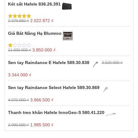
Két sắt Hafele 836.26.391
Giá
Giá
2.022.872
₫
2.379.850
₫
Được xếp
gốc
hiện
hạng
5.00
5
sao
là:
tại
Giá Bát Nâng Hạ Blumroo
2.379.850 ₫.
là:
2.022.872 ₫.
Giá
Giá
3.850.000
₫
11.000.000
₫
Được
gốc
hiện
xếp
hạng
là:
tại
Sen tay Raindance E Hafele 589.30.838
3.520.000
₫
1.00
11.000.000 ₫.
là:
5
3.850.000 ₫.
sao
Giá
Giá
3.344.000
₫
gốc
hiện
là:
tại
Sen tay Raindance Select Hafele 589.30.869
3.520.000 ₫.
là:
3.344.000 ₫.
Giá
Giá
3.866.500
₫
4.070.000
₫
gốc
hiện
là:
tại
Thanh treo khăn Hafele InnoGeo-S 580.41.220
4.070.000 ₫.
là:
3.866.500 ₫.
Giá
Giá
1.985.500
₫
2.090.000
₫
gốc
hiện
là:
tại