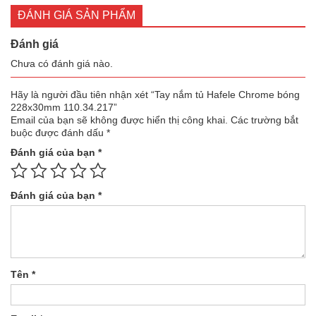
2.090.000 ₫.
là:
ĐÁNH GIÁ SẢN PHẨM
1.985.500 ₫.
Đánh giá
Chưa có đánh giá nào.
Hãy là người đầu tiên nhận xét “Tay nắm tủ Hafele Chrome bóng
228x30mm 110.34.217”
Email của bạn sẽ không được hiển thị công khai.
Các trường bắt
buộc được đánh dấu
*
Đánh giá của bạn
*
Đánh giá của bạn
*
Tên
*