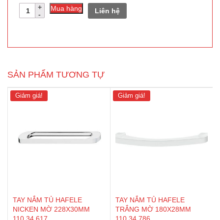
Số
Mua hàng
Liên hệ
lượng
SẢN PHẨM TƯƠNG TỰ
Giảm giá!
Giảm giá!
TAY NẮM TỦ HAFELE
TAY NẮM TỦ HAFELE
NICKEN MỜ 228X30MM
TRẮNG MỜ 180X28MM
110.34.617
110.34.786