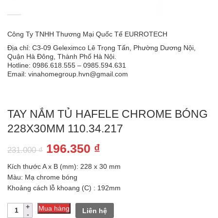
Công Ty TNHH Thương Mại Quốc Tế EURROTECH
Địa chỉ: C3-09 Geleximco Lê Trọng Tấn, Phường Dương Nội,
Quận Hà Đông, Thành Phố Hà Nội.
Hotline: 0986.618.555 – 0985.594.631
Email: vinahomegroup.hvn@gmail.com
TAY NẮM TỦ HAFELE CHROME BÓNG
228X30MM 110.34.217
Giá
Giá
196.350
₫
231.000
₫
gốc
hiện
Kích thước A x B (mm): 228 x 30 mm
là:
tại
Màu: Mạ chrome bóng
Khoảng cách lỗ khoang (C) : 192mm
231.000 ₫.
là:
Số
196.350 ₫.
Mua hàng
Liên hệ
lượng