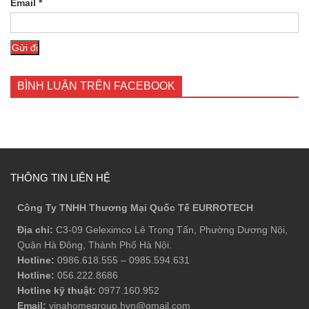
Email
*
BÌNH LUẬN TRÊN FACEBOOK
THÔNG TIN LIÊN HỆ
Công Ty TNHH Thương Mại Quốc Tế EURROTECH
Địa chỉ:
C3-09 Geleximco Lê Trọng Tấn, Phường Dương Nội,
Quận Hà Đông, Thành Phố Hà Nội.
Hotline:
0986.618.555
–
0985.594.631
Hotline:
056.222.8686
Hotline kỹ thuật:
0977.160.952
Email:
vinahomegroup.hvn@gmail.com