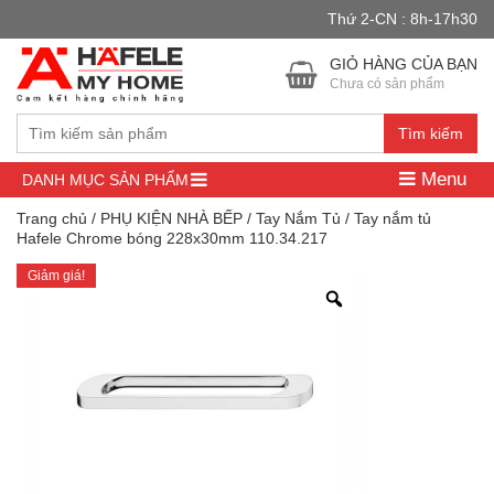
Thứ 2-CN : 8h-17h30
Đây là cửa hàng demo nhằm mục đích thử nghiệm — các đơn hàng
sẽ không có hiệu lực.
Bỏ qua
GIỎ HÀNG CỦA BẠN
Chưa có sản phẩm
Tìm kiếm
Menu
DANH MỤC SẢN PHẨM
Trang chủ
/
PHỤ KIỆN NHÀ BẾP
/
Tay Nắm Tủ
/ Tay nắm tủ
Hafele Chrome bóng 228x30mm 110.34.217
Giảm giá!