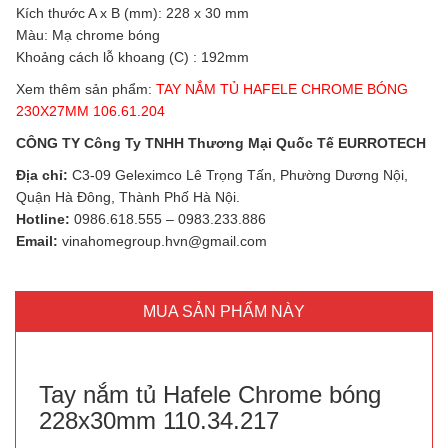
Kích thước A x B (mm): 228 x 30 mm
Màu: Mạ chrome bóng
Khoảng cách lỗ khoang (C) : 192mm
Xem thêm sản phẩm:
TAY NẮM TỦ HAFELE CHROME BÓNG
230X27MM 106.61.204
CÔNG TY Công Ty TNHH Thương Mại Quốc Tế EURROTECH
Địa chỉ:
C3-09 Geleximco Lê Trọng Tấn, Phường Dương Nội,
Quận Hà Đông, Thành Phố Hà Nội.
Hotline:
0986.618.555
–
0983.233.886
Email:
vinahomegroup.hvn@gmail.com
MUA SẢN PHẨM NÀY
Tay nắm tủ Hafele Chrome bóng
228x30mm 110.34.217