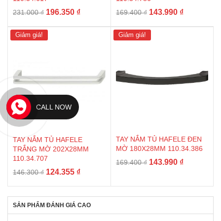
Giá
Giá
Giá
Giá
196.350
₫
143.990
₫
231.000
₫
169.400
₫
gốc
hiện
gốc
hiện
là:
tại
là:
tại
Giảm giá!
Giảm giá!
231.000 ₫.
là:
169.400 ₫.
là:
196.350 ₫.
143.990 ₫.
CALL NOW
TAY NẮM TỦ HAFELE ĐEN
TAY NẮM TỦ HAFELE
MỜ 180X28MM 110.34.386
TRẮNG MỜ 202X28MM
110.34.707
Giá
Giá
143.990
₫
169.400
₫
Giá
Giá
124.355
₫
gốc
hiện
146.300
₫
gốc
hiện
là:
tại
là:
tại
169.400 ₫.
là:
146.300 ₫.
là:
143.990 ₫.
SẢN PHẨM ĐÁNH GIÁ CAO
124.355 ₫.