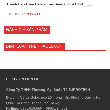
là:
tại
Thanh treo khăn Hafele InnoGeo-S 580.41.220
4.070.000 ₫.
là:
3.866.500 ₫.
Giá
Giá
1.985.500
₫
2.090.000
₫
gốc
hiện
là:
tại
2.090.000 ₫.
là:
ĐÁNH GIÁ SẢN PHẨM
1.985.500 ₫.
BÌNH LUẬN TRÊN FACEBOOK
THÔNG TIN LIÊN HỆ
Công Ty TNHH Thương Mại Quốc Tế EURROTECH
Địa chỉ:
C3-09 Geleximco Lê Trọng Tấn, Phường Dương Nội,
Quận Hà Đông, Thành Phố Hà Nội.
Hotline:
0986.618.555
–
0985.594.631