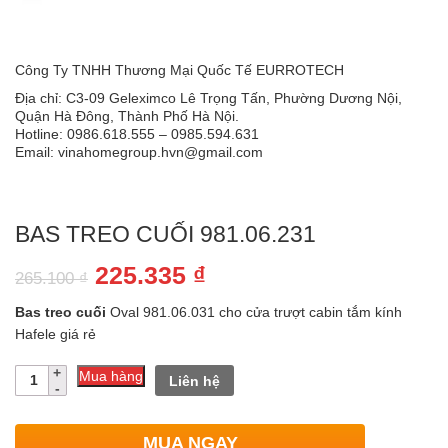
Công Ty TNHH Thương Mại Quốc Tế EURROTECH
Địa chỉ: C3-09 Geleximco Lê Trọng Tấn, Phường Dương Nội,
Quận Hà Đông, Thành Phố Hà Nội.
Hotline: 0986.618.555 – 0985.594.631
Email: vinahomegroup.hvn@gmail.com
BAS TREO CUỐI 981.06.231
Giá
Giá
225.335
₫
265.100
₫
gốc
hiện
Bas
treo
cuối
Oval 981.06.031 cho cửa trượt cabin tắm kính
là:
tại
Hafele giá rẻ
265.100 ₫.
là:
Số
Mua hàng
Liên hệ
lượng
225.335 ₫.
MUA NGAY