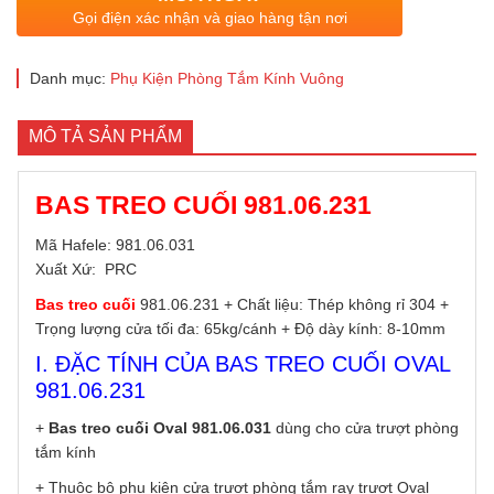
Gọi điện xác nhận và giao hàng tận nơi
Danh mục:
Phụ Kiện Phòng Tắm Kính Vuông
MÔ TẢ SẢN PHẨM
BAS TREO CUỐI 981.06.231
Mã Hafele: 981.06.031
Xuất Xứ: PRC
Bas treo cuối
981.06.231 + Chất liệu: Thép không rỉ 304 +
Trọng lượng cửa tối đa: 65kg/cánh + Độ dày kính: 8-10mm
I. ĐẶC TÍNH CỦA BAS TREO CUỐI OVAL
981.06.231
+
Bas treo cuối Oval 981.06.031
dùng cho cửa trượt phòng
tắm kính
+ Thuộc bộ phụ kiện cửa trượt phòng tắm ray trượt Oval