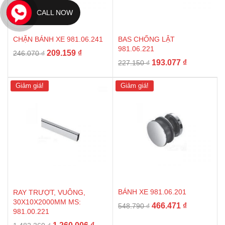
CALL NOW
CHẶN BÁNH XE 981.06.241
BAS CHỐNG LẬT
981.06.221
Giá
Giá
209.159
₫
246.070
₫
Giá
Giá
193.077
₫
gốc
hiện
227.150
₫
gốc
hiện
là:
tại
là:
tại
246.070 ₫.
là:
Giảm giá!
Giảm giá!
227.150 ₫.
là:
209.159 ₫.
193.077 ₫.
BÁNH XE 981.06.201
RAY TRƯỢT, VUÔNG,
30X10X2000MM MS:
Giá
Giá
466.471
₫
548.790
₫
981.00.221
gốc
hiện
Giá
Giá