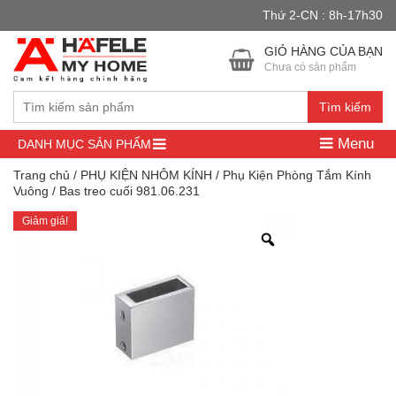
Thứ 2-CN : 8h-17h30
Đây là cửa hàng demo nhằm mục đích thử nghiệm — các đơn hàng
sẽ không có hiệu lực.
Bỏ qua
GIỎ HÀNG CỦA BẠN
Chưa có sản phẩm
Tìm kiếm
Menu
DANH MỤC SẢN PHẨM
Trang chủ
/
PHỤ KIỆN NHÔM KÍNH
/
Phụ Kiện Phòng Tắm Kính
Vuông
/ Bas treo cuối 981.06.231
Giảm giá!