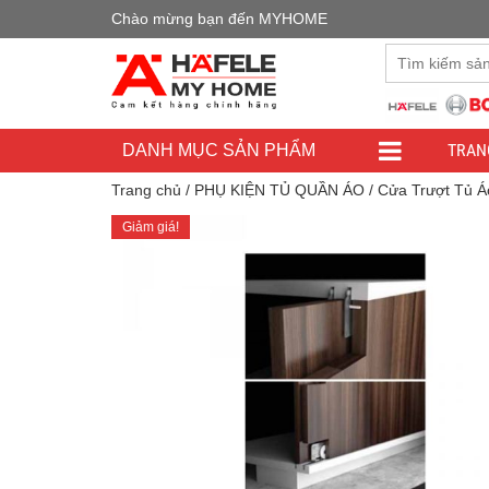
Chào mừng bạn đến MYHOME
Đây là cửa h
TRAN
DANH MỤC SẢN PHẨM
Trang chủ
/
PHỤ KIỆN TỦ QUẦN ÁO
/
Cửa Trượt Tủ Á
Giảm giá!