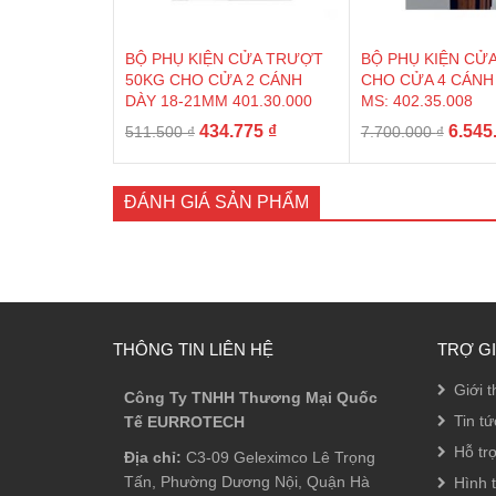
BỘ PHỤ KIỆN CỬA TRƯỢT
BỘ PHỤ KIỆN CỬ
50KG CHO CỬA 2 CÁNH
CHO CỬA 4 CÁNH 
DÀY 18-21MM 401.30.000
MS: 402.35.008
Giá
Giá
Giá
434.775
₫
6.545
511.500
₫
7.700.000
₫
gốc
hiện
gốc
là:
tại
là:
511.500 ₫.
là:
7.700.
ĐÁNH GIÁ SẢN PHẨM
434.775 ₫.
THÔNG TIN LIÊN HỆ
TRỢ G
Giới t
Công Ty TNHH Thương Mại Quốc
Tin tứ
Tế EURROTECH
Hỗ tr
Địa chỉ:
C3-09 Geleximco Lê Trọng
Tấn, Phường Dương Nội, Quận Hà
Hình 