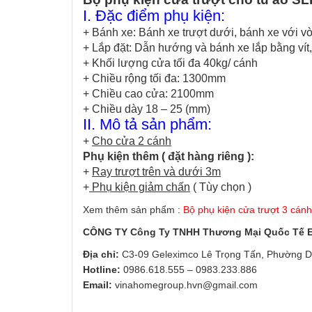
I. Đặc điểm phụ kiện:
+ Bánh xe: Bánh xe trượt dưới, bánh xe với vò
+ Lắp đặt: Dẫn hướng và bánh xe lắp bằng vít,
+ Khối lượng cửa tối đa 40kg/ cánh
+ Chiều rộng tối đa: 1300mm
+ Chiều cao cửa: 2100mm
+ Chiều dày 18 – 25 (mm)
II. Mô tả sản phẩm:
+
Cho cửa 2 cánh
Phụ kiện thêm ( đặt hàng riêng ):
+
Ray trượt trên và dưới 3m
+
Phụ kiện giảm chấn
( Tùy chọn )
Xem thêm sản phẩm :
Bộ phụ kiện cửa trượt 3 cán
CÔNG TY Công Ty TNHH Thương Mại Quốc Tế
Địa chỉ:
C3-09 Geleximco Lê Trọng Tấn, Phường D
Hotline:
0986.618.555
–
0983.233.886
Email:
vinahomegroup.hvn@gmail.com