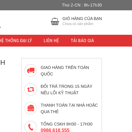
Thứ 2-CN : 8h-17h30
u lực.
Bỏ qua
GIỎ HÀNG CỦA BẠN
Chưa có sản phẩm
HỆ THỐNG ĐẠI LÝ
LIÊN HỆ
TẢI BÁO GIÁ
NH
GIAO HÀNG TRÊN TOÀN
QUỐC
ĐỔI TRẢ TRONG 15 NGÀY
NẾU LỖI KỸ THUẬT
THANH TOÁN TẠI NHÀ HOẶC
QUA THẺ
TỔNG CSKH 8H30 - 17H30
0986.618.555