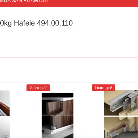
MUA SẢN PHẨM NÀY
40kg Hafele 494.00.110
Giảm giá!
Giảm giá!