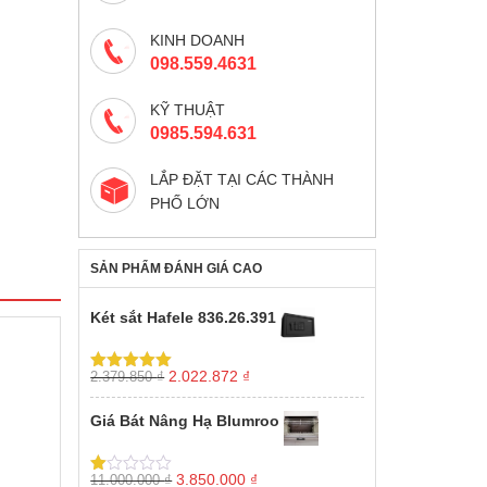
KINH DOANH
098.559.4631
KỸ THUẬT
0985.594.631
LẮP ĐẶT TẠI CÁC THÀNH
PHỐ LỚN
SẢN PHẨM ĐÁNH GIÁ CAO
Két sắt Hafele 836.26.391
Giá
Giá
2.022.872
₫
2.379.850
₫
Được xếp
gốc
hiện
hạng
5.00
5
sao
là:
tại
Giá Bát Nâng Hạ Blumroo
2.379.850 ₫.
là:
2.022.872 ₫.
Giá
Giá
3.850.000
₫
11.000.000
₫
Được