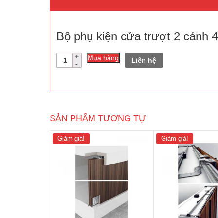
Bộ phụ kiện cửa trượt 2 cánh 
Số
Mua hàng
Liên hệ
lượng
SẢN PHẨM TƯƠNG TỰ
Giảm giá!
Giảm giá!