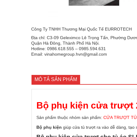
Công Ty TNHH Thương Mại Quốc Tế EURROTECH
Địa chỉ: C3-09 Geleximco Lê Trọng Tấn, Phường Dươn
Quận Hà Đông, Thành Phố Hà Nội.
Hotline: 0986.618.555 – 0985.594.631
Email: vinahomegroup.hvn@gmail.com
MÔ TẢ SẢN PHẨM
Bộ phụ kiện cửa trượt 
Sản phẩm thuộc nhóm sản phẩm:
CỬA TRƯỢT TỦ
Bộ phụ kiện
giúp cửa tủ trượt ra vào dễ dàng, tạo 
Bộ phụ kiện cửa trượt cho tủ áo S