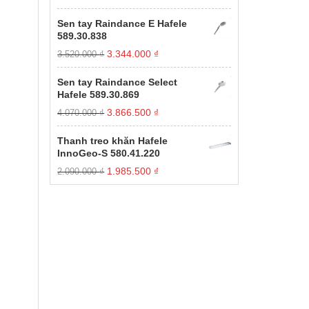
gốc
hiện
xếp
hạng
là:
tại
Sen tay Raindance E Hafele
1.00
11.000.000 ₫.
là:
589.30.838
5
3.850.000 ₫.
sao
Giá
Giá
3.344.000
₫
3.520.000
₫
gốc
hiện
là:
tại
Sen tay Raindance Select
3.520.000 ₫.
là:
Hafele 589.30.869
3.344.000 ₫.
Giá
Giá
3.866.500
₫
4.070.000
₫
gốc
hiện
là:
tại
Thanh treo khăn Hafele
4.070.000 ₫.
là:
InnoGeo-S 580.41.220
3.866.500 ₫.
Giá
Giá
1.985.500
₫
2.090.000
₫
gốc
hiện
là:
tại
2.090.000 ₫.
là:
1.985.500 ₫.