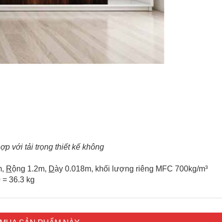
p với tải trọng thiết kế không
m,
R
ộng 1.2m,
D
ày 0.018m, khối lượng riêng MFC 700kg/m³
 = 36.3 kg