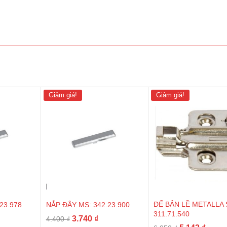
Giảm giá!
Giảm giá!
ĐẾ BẢN LỀ METALLA 
23.978
NẮP ĐẬY MS: 342.23.900
311.71.540
á
Giá
Giá
3.740
₫
4.400
₫