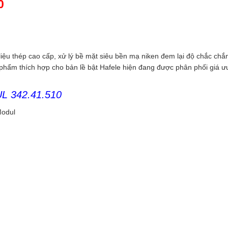
0
ệu thép cao cấp, xử lý bề mặt siêu bền mạ niken đem lại độ chắc chắ
n phẩm thích hợp cho bản lề bật Hafele hiện đang được phân phối giá ư
 342.41.510
Modul