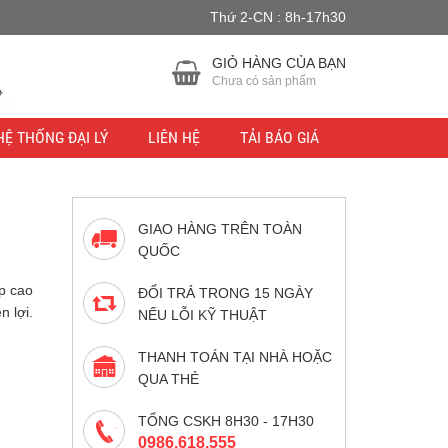
Thứ 2-CN : 8h-17h30
u lực.
Bỏ qua
GIỎ HÀNG CỦA BẠN
Chưa có sản phẩm
HỆ THỐNG ĐẠI LÝ
LIÊN HỆ
TẢI BÁO GIÁ
GIAO HÀNG TRÊN TOÀN
QUỐC
p cao
ĐỔI TRẢ TRONG 15 NGÀY
n lợi.
NẾU LỖI KỸ THUẬT
THANH TOÁN TẠI NHÀ HOẶC
QUA THẺ
TỔNG CSKH 8H30 - 17H30
0986.618.555