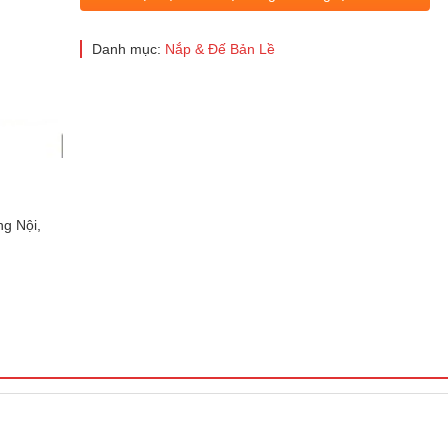
Danh mục:
Nắp & Đế Bản Lề
g Nội,