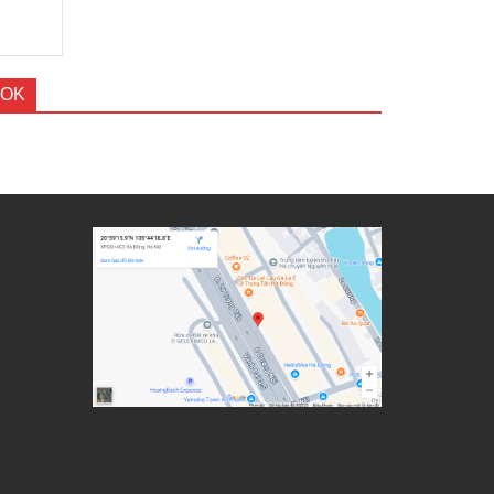
₫.
OOK