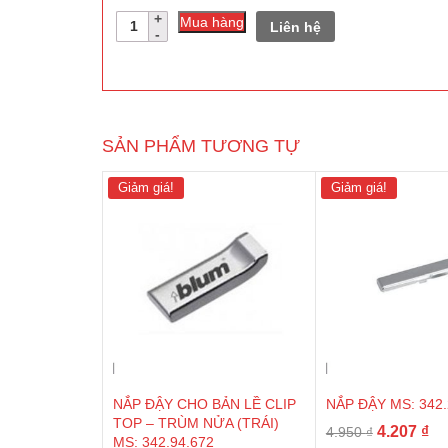
Số
Mua hàng
Liên hệ
lượng
SẢN PHẨM TƯƠNG TỰ
Giảm giá!
Giảm giá!
NẮP ĐẬY CHO BẢN LỀ CLIP
NẮP ĐẬY MS: 342.
TOP – TRÙM NỬA (TRÁI)
Giá
Gi
4.207
₫
4.950
₫
MS: 342.94.672