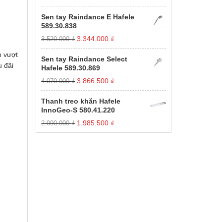
gốc
hiện
xếp
hạng
là:
tại
Sen tay Raindance E Hafele
1.00
11.000.000 ₫.
là:
589.30.838
5
3.850.000 ₫.
sao
Giá
Giá
3.344.000
₫
3.520.000
₫
gốc
hiện
n vượt
là:
tại
Sen tay Raindance Select
3.520.000 ₫.
là:
u đãi
Hafele 589.30.869
3.344.000 ₫.
Giá
Giá
3.866.500
₫
4.070.000
₫
gốc
hiện
là:
tại
Thanh treo khăn Hafele
4.070.000 ₫.
là:
InnoGeo-S 580.41.220
3.866.500 ₫.
Giá
Giá
1.985.500
₫
2.090.000
₫
gốc
hiện
là:
tại
2.090.000 ₫.
là:
1.985.500 ₫.