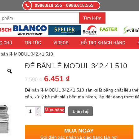
0986.618.555 - 0986.618.555
àng demo nhằm mục đích thử nghiệm — các đơn hàng sẽ không có hiệ
Tìm kiếm
G CHỦ
TIN TỨC
VIDEOS
HỖ TRỢ KHÁCH HÀNG
 bản lề MODUL 342.41.510
ĐẾ BẢN LỀ MODUL 342.41.510
Giá
Giá
6.451
₫
7.590
₫
gốc
hiện
Đế bản lề MODUL 342.41.510 sản xuất bằng chất liệu thé
là:
tại
cấp, xử lý bề mặt siêu bền mạ niken, lắp đặt dạng trượt tiệ
7.590 ₫.
là:
Số
Mua hàng
Liên hệ
lượng
6.451 ₫.
MUA NGAY
Gọi điện xác nhận và giao hàng tận nơi