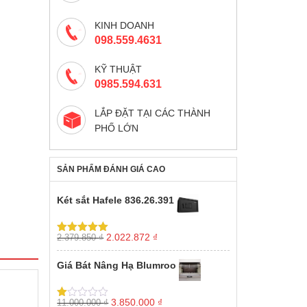
KINH DOANH
098.559.4631
KỸ THUẬT
0985.594.631
LẮP ĐẶT TẠI CÁC THÀNH
PHỐ LỚN
SẢN PHẨM ĐÁNH GIÁ CAO
Két sắt Hafele 836.26.391
Giá
Giá
2.022.872
₫
2.379.850
₫
Được xếp
gốc
hiện
hạng
5.00
5
sao
là:
tại
Giá Bát Nâng Hạ Blumroo
2.379.850 ₫.
là:
2.022.872 ₫.
Giá
Giá
3.850.000
₫
11.000.000
₫
Được