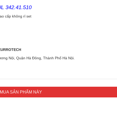
 342.41.510
cao cấp không rỉ set
 EURROTECH
ương Nội, Quận Hà Đông, Thành Phố Hà Nội.
MUA SẢN PHẨM NÀY