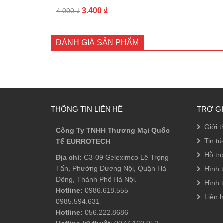
gốc
hi
Giá
Giá
3.400
₫
4.000
₫
là:
tại
gốc
hiện
4.950 ₫.
là:
là:
tại
4.
4.000 ₫.
là:
ĐÁNH GIÁ SẢN PHẨM
3.400 ₫.
THÔNG TIN LIÊN HỆ
TRỢ G
Giới t
Công Ty TNHH Thương Mại Quốc
Tin tứ
Tế EURROTECH
Hỗ tr
Địa chỉ:
C3-09 Geleximco Lê Trọng
Tấn, Phường Dương Nội, Quận Hà
Hình 
Đông, Thành Phố Hà Nội.
Hình 
Hotline:
0986.618.555
–
Liên 
0985.594.631
Hotline:
056.222.8686