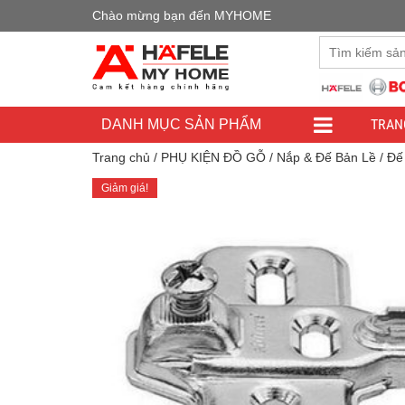
Chào mừng bạn đến MYHOME
Đây là cửa h
TRAN
DANH MỤC SẢN PHẨM
Trang chủ
/
PHỤ KIỆN ĐỒ GỖ
/
Nắp & Đế Bản Lề
/ Đế
Giảm giá!