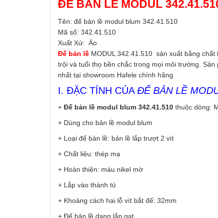
ĐẾ BẢN LỀ MODUL 342.41.51
Tên: đế bản lề modul blum 342.41.510
Mã số: 342.41.510
Xuất Xứ: Áo
Đế bản lề
MODUL 342.41.510 sản xuất bằng chất li
trội và tuổi thọ bền chắc trong mọi môi trường. Sả
nhất tại showroom Hafele chính hãng
I. ĐẶC TÍNH CỦA
ĐẾ BẢN LỀ MODUL
+
Đế bản lề modul blum 342.41.510
thuộc dòng: 
+ Dùng cho bản lề modul blum
+ Loại đế bản lề: bản lề lắp trượt 2 vít
+ Chất liệu: thép mạ
+ Hoàn thiện: màu nikel mờ
+ Lắp vào thành tủ
+ Khoảng cách hai lỗ vít bắt đế: 32mm
+ Đế bản lề dạng lắp gạt