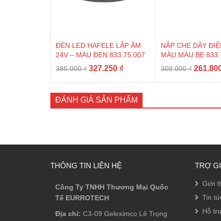
ĐÈN LED HAFELE LẮP ÂM
NẮP CHE DÂY ĐI
24V – MÀU ĐEN 833.75.007
MÀU MÀU BE 833.
Giá
Giá
Giá
327.250
₫
261.80
385.000
₫
308.000
₫
gốc
hiện
gốc
là:
tại
là:
385.000 ₫.
là:
308.000
ĐÁNH GIÁ SẢN PHẨM
327.250 ₫.
THÔNG TIN LIÊN HỆ
TRỢ G
Giới t
Công Ty TNHH Thương Mại Quốc
Tin tứ
Tế EURROTECH
Hỗ tr
Địa chỉ:
C3-09 Geleximco Lê Trọng