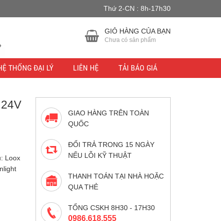
Thứ 2-CN : 8h-17h30
u lực.
Bỏ qua
GIỎ HÀNG CỦA BẠN
Chưa có sản phẩm
HỆ THỐNG ĐẠI LÝ
LIÊN HỆ
TẢI BÁO GIÁ
 24V
GIAO HÀNG TRÊN TOÀN
QUỐC
ĐỔI TRẢ TRONG 15 NGÀY
NẾU LỖI KỸ THUẬT
u: Loox
light
THANH TOÁN TẠI NHÀ HOẶC
QUA THẺ
TỔNG CSKH 8H30 - 17H30
0986.618.555