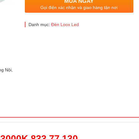
MUA NGAY
Gọi điện xác nhận và giao hàng tận nơi
Danh mục:
Đèn Loox Led
g Nội,
3000K 833.77.130