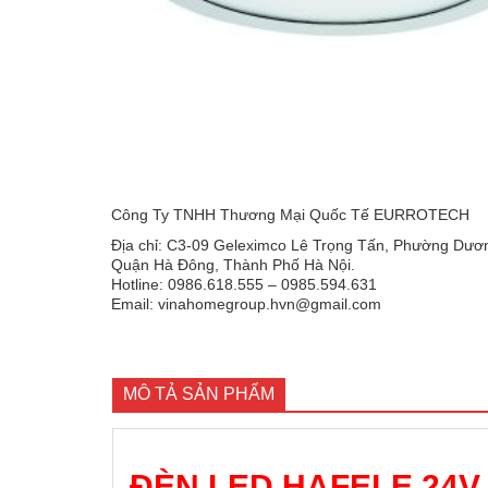
Công Ty TNHH Thương Mại Quốc Tế EURROTECH
Địa chỉ: C3-09 Geleximco Lê Trọng Tấn, Phường Dươn
Quận Hà Đông, Thành Phố Hà Nội.
Hotline: 0986.618.555 – 0985.594.631
Email: vinahomegroup.hvn@gmail.com
MÔ TẢ SẢN PHẨM
ĐÈN LED HAFELE 24V 