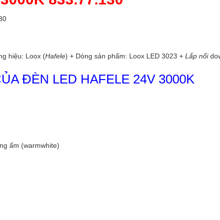
30
ng hiệu: Loox (
Hafele
) + Dòng sản phẩm: Loox LED 3023 +
Lắp nổi
dow
CỦA ĐÈN LED HAFELE 24V 3000K
áng ấm (warmwhite)