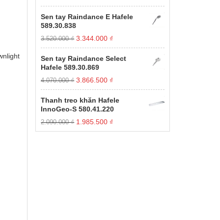
gốc
hiện
xếp
hạng
là:
tại
Sen tay Raindance E Hafele
1.00
11.000.000 ₫.
là:
589.30.838
5
3.850.000 ₫.
sao
Giá
Giá
3.344.000
₫
3.520.000
₫
gốc
hiện
là:
tại
nlight
Sen tay Raindance Select
3.520.000 ₫.
là:
Hafele 589.30.869
3.344.000 ₫.
Giá
Giá
3.866.500
₫
4.070.000
₫
gốc
hiện
là:
tại
Thanh treo khăn Hafele
4.070.000 ₫.
là:
InnoGeo-S 580.41.220
3.866.500 ₫.
Giá
Giá
1.985.500
₫
2.090.000
₫
gốc
hiện
là:
tại
2.090.000 ₫.
là:
1.985.500 ₫.