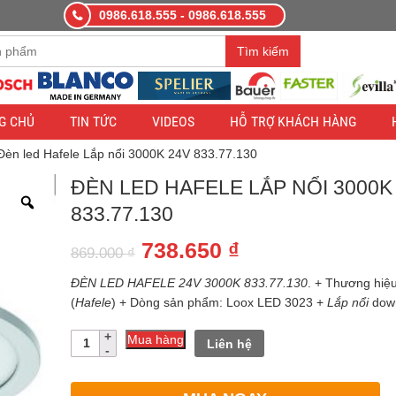
0986.618.555 - 0986.618.555
àng demo nhằm mục đích thử nghiệm — các đơn hàng sẽ không có hiệ
Tìm kiếm
G CHỦ
TIN TỨC
VIDEOS
HỖ TRỢ KHÁCH HÀNG
Đèn led Hafele Lắp nổi 3000K 24V 833.77.130
ĐÈN LED HAFELE LẮP NỔI 3000K
833.77.130
Giá
Giá
738.650
₫
869.000
₫
gốc
hiện
ĐÈN LED HAFELE 24V 3000K 833.77.130
. + Thương hiệ
là:
tại
(
Hafele
) + Dòng sản phẩm: Loox LED 3023 +
Lắp nổi
down
869.000 ₫.
là:
Số
Mua hàng
Liên hệ
lượng
738.650 ₫.