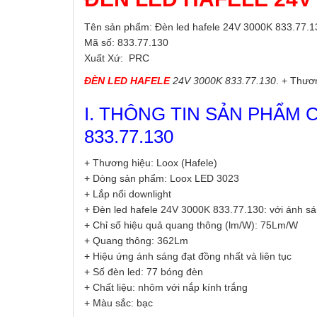
Tên sản phẩm: Đèn led hafele 24V 3000K 833.77.1
Mã số: 833.77.130
Xuất Xứ: PRC
ĐÈN LED HAFELE
24V 3000K 833.77.130
. + Thươ
I. THÔNG TIN SẢN PHẨM 
833.77.130
+ Thương hiệu: Loox (Hafele)
+ Dòng sản phẩm: Loox LED 3023
+ Lắp nổi downlight
+ Đèn led hafele 24V 3000K 833.77.130: với ánh s
+ Chỉ số hiệu quả quang thông (lm/W): 75Lm/W
+ Quang thông: 362Lm
+ Hiệu ứng ánh sáng đạt đồng nhất và liên tục
+ Số đèn led: 77 bóng đèn
+ Chất liệu: nhôm với nắp kính trắng
+ Màu sắc: bạc