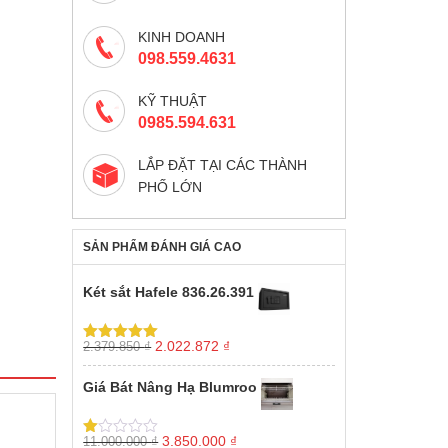
KINH DOANH
098.559.4631
KỸ THUẬT
0985.594.631
LẮP ĐẶT TẠI CÁC THÀNH
PHỐ LỚN
SẢN PHẨM ĐÁNH GIÁ CAO
Két sắt Hafele 836.26.391
Giá
Giá
2.022.872
₫
2.379.850
₫
Được xếp
gốc
hiện
hạng
5.00
5
sao
là:
tại
Giá Bát Nâng Hạ Blumroo
2.379.850 ₫.
là:
2.022.872 ₫.
Giá
Giá
3.850.000
₫
11.000.000
₫
Được