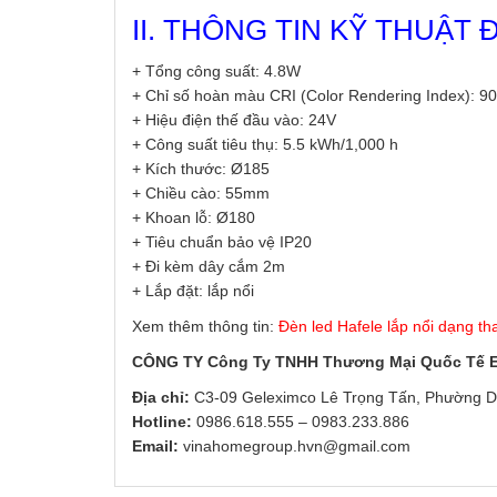
II. THÔNG TIN KỸ THUẬT 
+ Tổng công suất: 4.8W
+ Chỉ số hoàn màu CRI (Color Rendering Index): 90
+ Hiệu điện thế đầu vào: 24V
+ Công suất tiêu thụ: 5.5 kWh/1,000 h
+ Kích thước: Ø185
+ Chiều cào: 55mm
+ Khoan lỗ: Ø180
+ Tiêu chuẩn bảo vệ IP20
+ Đi kèm dây cắm 2m
+ Lắp đặt: lắp nổi
Xem thêm thông tin:
Đèn led Hafele lắp nổi dạng t
CÔNG TY Công Ty TNHH Thương Mại Quốc Tế
Địa chỉ:
C3-09 Geleximco Lê Trọng Tấn, Phường D
Hotline:
0986.618.555
–
0983.233.886
Email:
vinahomegroup.hvn@gmail.com