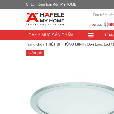
Chào mừng bạn đến MYHOME
Đây là cửa h
TRAN
DANH MỤC SẢN PHẨM
Trang chủ
/
THIẾT BỊ THÔNG MINH
/
Đèn Loox Led
/ 
Giảm giá!