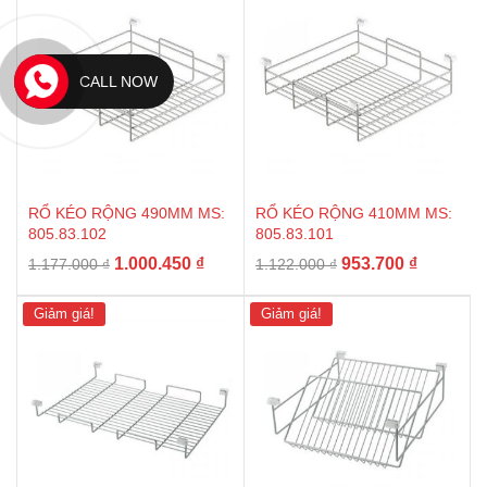
CALL NOW
RỔ KÉO RỘNG 490MM MS:
RỔ KÉO RỘNG 410MM MS:
805.83.102
805.83.101
Giá
Giá
Giá
Giá
1.000.450
₫
953.700
₫
1.177.000
₫
1.122.000
₫
gốc
hiện
gốc
hiện
là:
tại
là:
tại
Giảm giá!
Giảm giá!
1.177.000 ₫.
là:
1.122.000 ₫.
là:
1.000.450 ₫.
953.700 