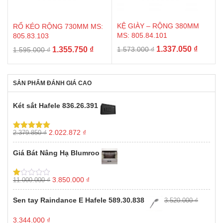
KỆ GIÀY – RỘNG 380MM
RỔ KÉO RỘNG 730MM MS:
MS: 805.84.101
805.83.103
Giá
Giá
Giá
Giá
1.337.050
₫
1.355.750
₫
1.573.000
₫
1.595.000
₫
gốc
hiện
gốc
hiện
là:
tại
là:
tại
1.573.000 ₫.
là:
1.595.000 ₫.
là:
SẢN PHẨM ĐÁNH GIÁ CAO
1.337.0
1.355.750 ₫.
Két sắt Hafele 836.26.391
Giá
Giá
2.022.872
₫
2.379.850
₫
Được xếp
gốc
hiện
hạng
5.00
5
sao
là:
tại
Giá Bát Nâng Hạ Blumroo
2.379.850 ₫.
là:
2.022.872 ₫.
Giá
Giá
3.850.000
₫
11.000.000
₫
Được
gốc
hiện
xếp
hạng
là:
tại
Sen tay Raindance E Hafele 589.30.838
3.520.000
₫
1.00
11.000.000 ₫.
là:
5
3.850.000 ₫.
sao
Giá
Giá
3.344.000
₫