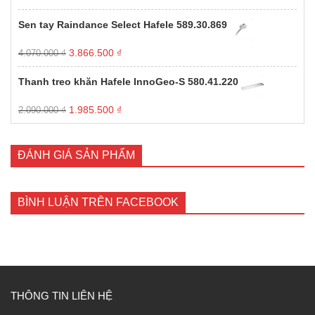
gốc
hiện
là:
tại
Sen tay Raindance Select Hafele 589.30.869
3.520.000 ₫.
là:
3.344.000 ₫.
Giá
Giá
3.866.500
₫
4.070.000
₫
gốc
hiện
là:
tại
Thanh treo khăn Hafele InnoGeo-S 580.41.220
4.070.000 ₫.
là:
3.866.500 ₫.
Giá
Giá
1.985.500
₫
2.090.000
₫
gốc
hiện
là:
tại
2.090.000 ₫.
là:
ĐÁNH GIÁ SẢN PHẨM
1.985.500 ₫.
BÌNH LUẬN TRÊN FACEBOOK
THÔNG TIN LIÊN HỆ