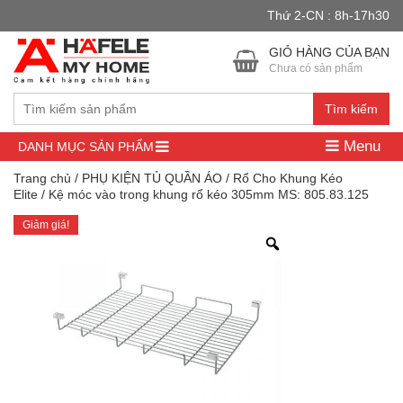
Thứ 2-CN : 8h-17h30
Đây là cửa hàng demo nhằm mục đích thử nghiệm — các đơn hàng
sẽ không có hiệu lực.
Bỏ qua
GIỎ HÀNG CỦA BẠN
Chưa có sản phẩm
Tìm kiếm
Menu
DANH MỤC SẢN PHẨM
Trang chủ
/
PHỤ KIỆN TỦ QUẦN ÁO
/
Rổ Cho Khung Kéo
Elite
/ Kệ móc vào trong khung rổ kéo 305mm MS: 805.83.125
Giảm giá!