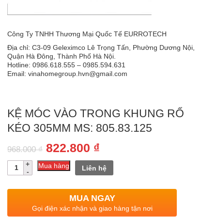
Công Ty TNHH Thương Mại Quốc Tế EURROTECH
Địa chỉ: C3-09 Geleximco Lê Trọng Tấn, Phường Dương Nội,
Quận Hà Đông, Thành Phố Hà Nội.
Hotline: 0986.618.555 – 0985.594.631
Email: vinahomegroup.hvn@gmail.com
KỆ MÓC VÀO TRONG KHUNG RỔ
KÉO 305MM MS: 805.83.125
Giá
Giá
822.800
₫
968.000
₫
gốc
hiện
Số
Mua hàng
Liên hệ
lượng
là:
tại
968.000 ₫.
là:
MUA NGAY
822.800 ₫.
Gọi điện xác nhận và giao hàng tận nơi