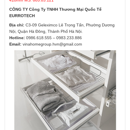
410mm MS: 805.83.121
CÔNG TY Công Ty TNHH Thương Mại Quốc Tế
EURROTECH
Địa chỉ:
C3-09 Geleximco Lê Trọng Tấn, Phường Dương
Nội, Quận Hà Đông, Thành Phố Hà Nội.
Hotline:
0986.618.555
–
0983.233.886
Email:
vinahomegroup.hvn@gmail.com