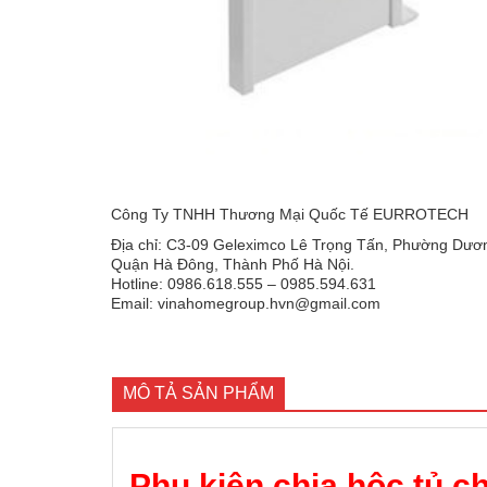
Công Ty TNHH Thương Mại Quốc Tế EURROTECH
Địa chỉ: C3-09 Geleximco Lê Trọng Tấn, Phường Dươn
Quận Hà Đông, Thành Phố Hà Nội.
Hotline: 0986.618.555 – 0985.594.631
Email: vinahomegroup.hvn@gmail.com
MÔ TẢ SẢN PHẨM
Phụ kiện chia hộc tủ