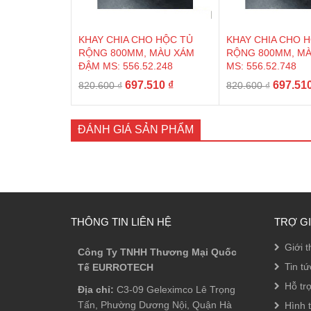
KHAY CHIA CHO HỘC TỦ
KHAY CHIA CHO 
RỘNG 800MM, MÀU XÁM
RỘNG 800MM, M
ĐẬM MS: 556.52.248
MS: 556.52.748
Giá
Giá
Giá
697.510
₫
697.51
820.600
₫
820.600
₫
gốc
hiện
gốc
là:
tại
là:
820.600 ₫.
là:
820.600
ĐÁNH GIÁ SẢN PHẨM
697.510 ₫.
THÔNG TIN LIÊN HỆ
TRỢ G
Giới t
Công Ty TNHH Thương Mại Quốc
Tin tứ
Tế EURROTECH
Hỗ tr
Địa chỉ:
C3-09 Geleximco Lê Trọng
Tấn, Phường Dương Nội, Quận Hà
Hình 