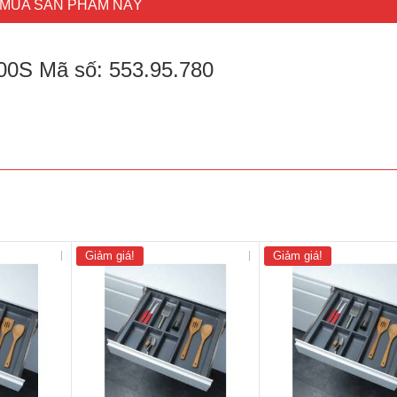
MUA SẢN PHẨM NÀY
00S Mã số: 553.95.780
Giảm giá!
Giảm giá!