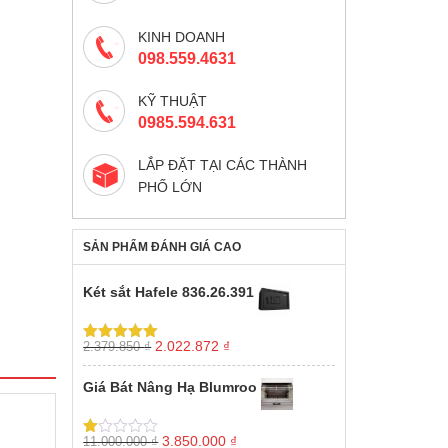
KINH DOANH
098.559.4631
KỸ THUẬT
0985.594.631
LẮP ĐẶT TẠI CÁC THÀNH
PHỐ LỚN
SẢN PHẨM ĐÁNH GIÁ CAO
Két sắt Hafele 836.26.391
Giá
Giá
2.022.872
₫
2.379.850
₫
Được xếp
gốc
hiện
hạng
5.00
5
sao
là:
tại
Giá Bát Nâng Hạ Blumroo
2.379.850 ₫.
là:
2.022.872 ₫.
Giá
Giá
3.850.000
₫
11.000.000
₫
Được