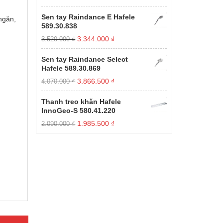
gốc
hiện
xếp
hạng
là:
tại
Sen tay Raindance E Hafele
ngăn,
1.00
11.000.000 ₫.
là:
589.30.838
5
3.850.000 ₫.
sao
Giá
Giá
3.344.000
₫
3.520.000
₫
gốc
hiện
là:
tại
Sen tay Raindance Select
3.520.000 ₫.
là:
Hafele 589.30.869
3.344.000 ₫.
Giá
Giá
3.866.500
₫
4.070.000
₫
gốc
hiện
là:
tại
Thanh treo khăn Hafele
4.070.000 ₫.
là:
InnoGeo-S 580.41.220
3.866.500 ₫.
Giá
Giá
1.985.500
₫
2.090.000
₫
gốc
hiện
là:
tại
2.090.000 ₫.
là:
1.985.500 ₫.