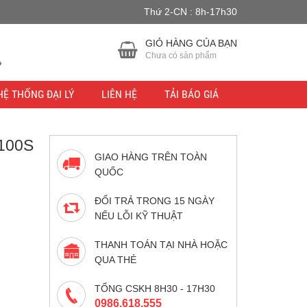
Thứ 2-CN : 8h-17h30
u lực.
Bỏ qua
GIỎ HÀNG CỦA BẠN
Chưa có sản phẩm
HỆ THỐNG ĐẠI LÝ
LIÊN HỆ
TẢI BÁO GIÁ
100S
GIAO HÀNG TRÊN TOÀN
QUỐC
ĐỔI TRẢ TRONG 15 NGÀY
NẾU LỖI KỸ THUẬT
THANH TOÁN TẠI NHÀ HOẶC
QUA THẺ
TỔNG CSKH 8H30 - 17H30
0986.618.555