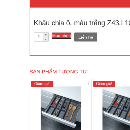
Khẩu chia ô, màu trắng Z43.L1
Số
Mua hàng
Liên hệ
lượng
SẢN PHẨM TƯƠNG TỰ
Giảm giá!
Giảm giá!