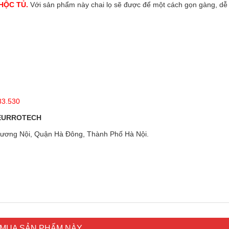
HỘC TỦ.
Với sản phẩm này chai lọ sẽ được để một cách gọn gàng, dễ
3.530
 EURROTECH
ương Nội, Quận Hà Đông, Thành Phố Hà Nội.
MUA SẢN PHẨM NÀY