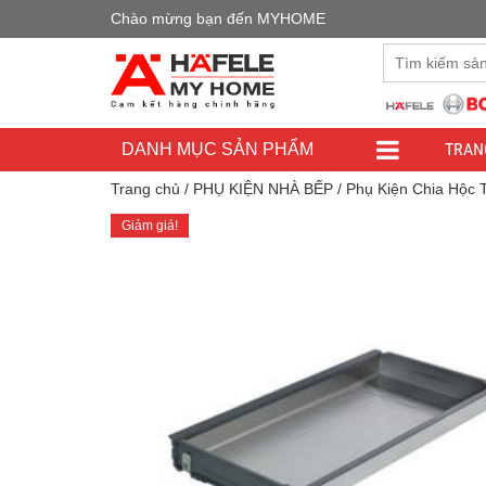
Chào mừng bạn đến MYHOME
Đây là cửa h
TRAN
DANH MỤC SẢN PHẨM
Trang chủ
/
PHỤ KIỆN NHÀ BẾP
/
Phụ Kiện Chia Hộc 
Giảm giá!