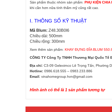
Sản phẩm thuộc nhóm sản phẩm:
PHỤ KIỆN CHIA 
khi cần hơn nữa tính thẩm mỹ cũng rất cao.
I. THÔNG SỐ KỸ THUẬT
Mã Blum:
Z48.30B0I6
Chiều dài: 500mm
Chiều rộng: 300mm
Xem thêm sản phẩm:
KHAY ĐỰNG ĐĨA BLUM 550.8
CÔNG TY Công Ty TNHH Thương Mại Quốc Tế
Địa chỉ:
C3-09 Geleximco Lê Trọng Tấn, Phường D
Hotline:
0986.618.555
–
0983.233.886
Email:
vinahomegroup.hvn@gmail.com
Hình ảnh có thể là 1 sản phẩm tương tự