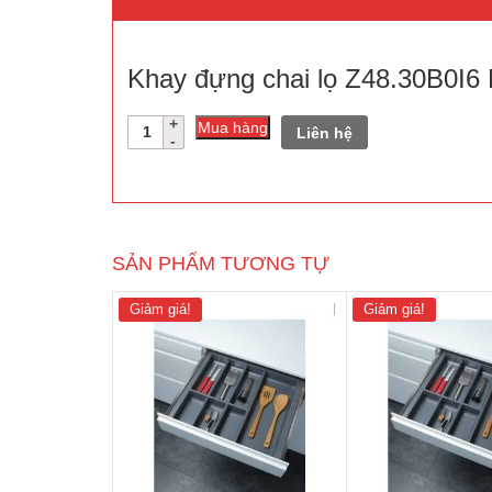
Khay đựng chai lọ Z48.30B0I6 
Số
Mua hàng
Liên hệ
lượng
SẢN PHẨM TƯƠNG TỰ
Giảm giá!
Giảm giá!