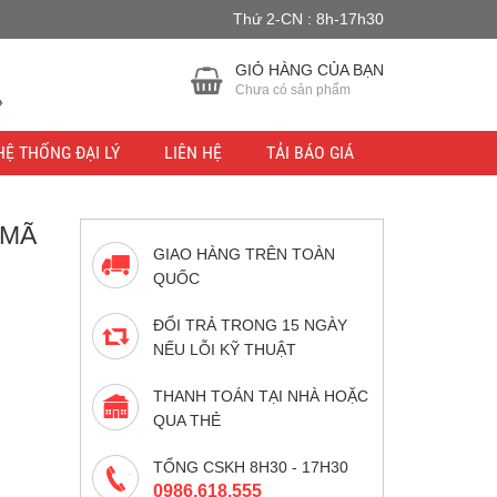
Thứ 2-CN : 8h-17h30
u lực.
Bỏ qua
GIỎ HÀNG CỦA BẠN
Chưa có sản phẩm
HỆ THỐNG ĐẠI LÝ
LIÊN HỆ
TẢI BÁO GIÁ
 MÃ
GIAO HÀNG TRÊN TOÀN
QUỐC
ĐỔI TRẢ TRONG 15 NGÀY
NẾU LỖI KỸ THUẬT
THANH TOÁN TẠI NHÀ HOẶC
QUA THẺ
TỔNG CSKH 8H30 - 17H30
0986.618.555