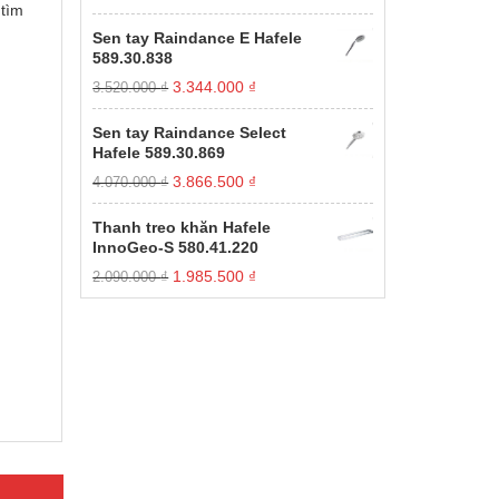
 tìm
gốc
hiện
xếp
hạng
là:
tại
Sen tay Raindance E Hafele
1.00
11.000.000 ₫.
là:
589.30.838
5
3.850.000 ₫.
sao
Giá
Giá
3.344.000
₫
3.520.000
₫
gốc
hiện
là:
tại
Sen tay Raindance Select
3.520.000 ₫.
là:
Hafele 589.30.869
3.344.000 ₫.
Giá
Giá
3.866.500
₫
4.070.000
₫
gốc
hiện
là:
tại
Thanh treo khăn Hafele
4.070.000 ₫.
là:
InnoGeo-S 580.41.220
3.866.500 ₫.
Giá
Giá
1.985.500
₫
2.090.000
₫
gốc
hiện
là:
tại
2.090.000 ₫.
là:
1.985.500 ₫.