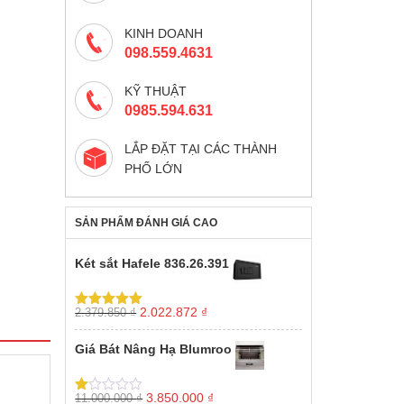
KINH DOANH
098.559.4631
KỸ THUẬT
0985.594.631
LẮP ĐẶT TẠI CÁC THÀNH
PHỐ LỚN
SẢN PHẨM ĐÁNH GIÁ CAO
Két sắt Hafele 836.26.391
Giá
Giá
2.022.872
₫
2.379.850
₫
Được xếp
gốc
hiện
hạng
5.00
5
sao
là:
tại
Giá Bát Nâng Hạ Blumroo
2.379.850 ₫.
là:
2.022.872 ₫.
Giá
Giá
3.850.000
₫
11.000.000
₫
Được