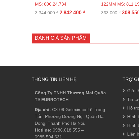
MS: 806.24.734
122MM MS: 811.19
Giá
Giá
Giá
2.842.400
₫
308.55
3.344.000
₫
363.000
₫
gốc
hiện
gốc
là:
tại
là:
3.344.000 ₫.
là:
363.000
ĐÁNH GIÁ SẢN PHẨM
2.842.400 ₫.
THÔNG TIN LIÊN HỆ
TRỢ G
Giới t
Công Ty TNHH Thương Mại Quốc
Tin tứ
Tế EURROTECH
Hỗ tr
Địa chỉ:
C3-09 Geleximco Lê Trọng
Tấn, Phường Dương Nội, Quận Hà
Hình 
Đông, Thành Phố Hà Nội.
Hình 
Hotline:
0986.618.555
–
Liên 
0985.594.631