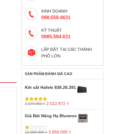
KINH DOANH
098.559.4631
KỸ THUẬT
0985.594.631
LẮP ĐẶT TẠI CÁC THÀNH
PHỐ LỚN
SẢN PHẨM ĐÁNH GIÁ CAO
Két sắt Hafele 836.26.391
Giá
Giá
2.022.872
₫
2.379.850
₫
Được xếp
gốc
hiện
hạng
5.00
5
sao
là:
tại
Giá Bát Nâng Hạ Blumroo
2.379.850 ₫.
là:
2.022.872 ₫.
Giá
Giá
3.850.000
₫
11.000.000
₫
Được