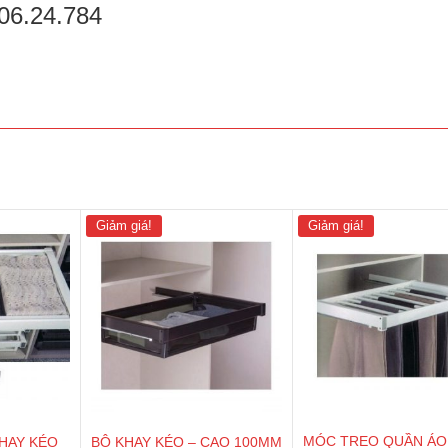
06.24.784
Giảm giá!
Giảm giá!
MÓC TREO QUẦN ÁO
KHAY KÉO
BỘ KHAY KÉO – CAO 100MM