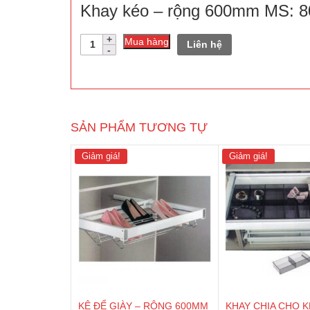
Khay kéo – rộng 600mm MS: 8
Số
Mua hàng
Liên hệ
lượng
SẢN PHẨM TƯƠNG TỰ
Giảm giá!
Giảm giá!
KỆ ĐỂ GIÀY – RỘNG 600MM
KHAY CHIA CHO 