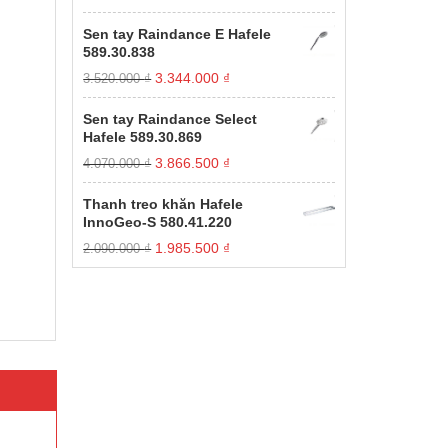
gốc
hiện
xếp
hạng
là:
tại
Sen tay Raindance E Hafele
1.00
11.000.000 ₫.
là:
589.30.838
5
3.850.000 ₫.
sao
Giá
Giá
3.344.000
₫
3.520.000
₫
gốc
hiện
là:
tại
Sen tay Raindance Select
3.520.000 ₫.
là:
Hafele 589.30.869
3.344.000 ₫.
Giá
Giá
3.866.500
₫
4.070.000
₫
gốc
hiện
là:
tại
Thanh treo khăn Hafele
4.070.000 ₫.
là:
InnoGeo-S 580.41.220
3.866.500 ₫.
Giá
Giá
1.985.500
₫
2.090.000
₫
gốc
hiện
là:
tại
2.090.000 ₫.
là:
1.985.500 ₫.