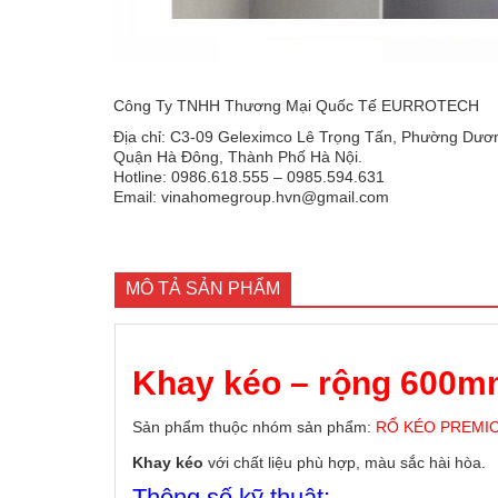
Công Ty TNHH Thương Mại Quốc Tế EURROTECH
Địa chỉ: C3-09 Geleximco Lê Trọng Tấn, Phường Dươn
Quận Hà Đông, Thành Phố Hà Nội.
Hotline: 0986.618.555 – 0985.594.631
Email: vinahomegroup.hvn@gmail.com
MÔ TẢ SẢN PHẨM
Khay kéo – rộng 600m
Sản phẩm thuộc nhóm sản phẩm:
RỔ KÉO PREMI
Khay kéo
với chất liệu phù hợp, màu sắc hài hòa.
Thông số kỹ thuật: