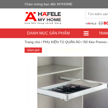
Chào mừng bạn đến MYHOME
Đây là cửa h
TRAN
DANH MỤC SẢN PHẨM
Trang chủ
/
PHỤ KIỆN TỦ QUẦN ÁO
/
Rổ Kéo Premio
Giảm giá!