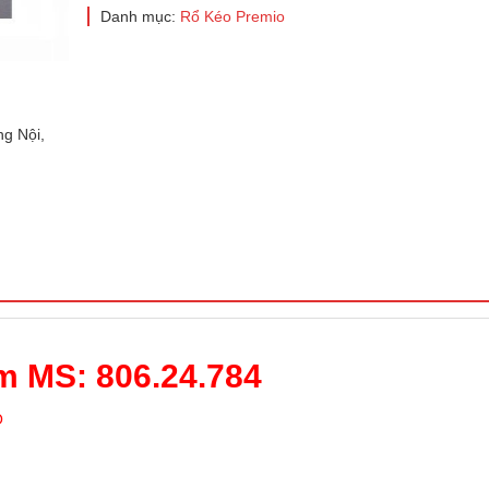
Danh mục:
Rổ Kéo Premio
g Nội,
m MS: 806.24.784
O