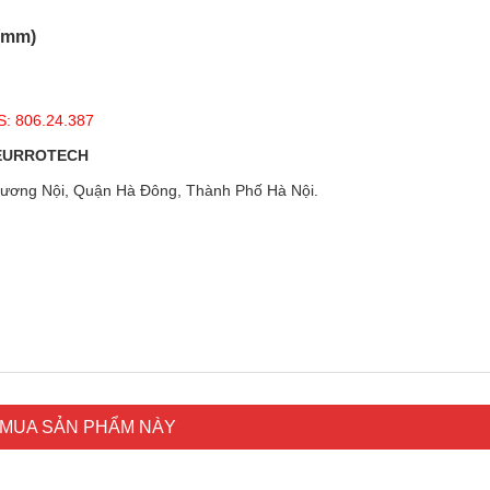
 (mm)
: 806.24.387
 EURROTECH
ương Nội, Quận Hà Đông, Thành Phố Hà Nội.
MUA SẢN PHẨM NÀY