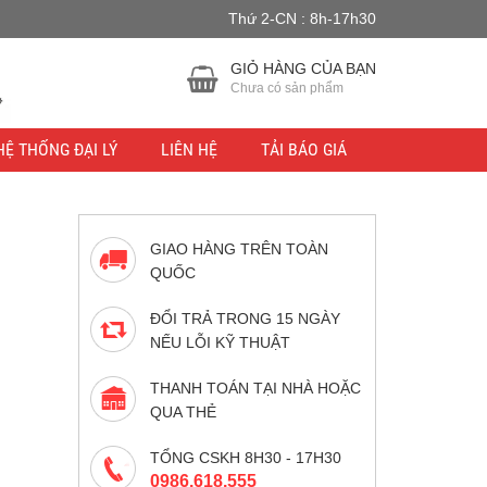
Thứ 2-CN : 8h-17h30
u lực.
Bỏ qua
GIỎ HÀNG CỦA BẠN
Chưa có sản phẩm
HỆ THỐNG ĐẠI LÝ
LIÊN HỆ
TẢI BÁO GIÁ
GIAO HÀNG TRÊN TOÀN
QUỐC
ĐỔI TRẢ TRONG 15 NGÀY
NẾU LỖI KỸ THUẬT
THANH TOÁN TẠI NHÀ HOẶC
QUA THẺ
TỔNG CSKH 8H30 - 17H30
0986.618.555