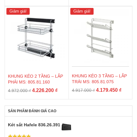
gốc
hiện
gốc
hiện
là:
tại
là:
tại
Giảm giá!
Giảm giá!
4.158.000 ₫.
là:
4.290.000 ₫.
là:
3.534.300 ₫.
3.646.5
KHUNG KÉO 3 TẦNG – LẮP
KHUNG KÉO 2 TẦNG – LẮP
TRÁI MS: 805.81.075
PHẢI MS: 805.81.160
Giá
Giá
Giá
Giá
4.179.450
₫
4.226.200
₫
4.917.000
₫
4.972.000
₫
gốc
hiện
gốc
hiện
là:
tại
là:
tại
4.917.000 ₫.
là:
4.972.000 ₫.
là:
SẢN PHẨM ĐÁNH GIÁ CAO
4.179.4
4.226.200 ₫.
Két sắt Hafele 836.26.391