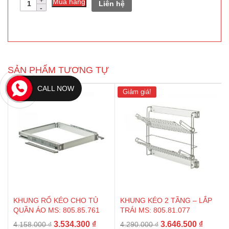
Mua hàng
Liên hệ
lượng
SẢN PHẨM TƯƠNG TỰ
CALL NOW
Giảm giá!
Giảm giá!
KHUNG RỔ KÉO CHO TỦ
KHUNG KÉO 2 TẦNG – LẮP
QUẦN ÁO MS: 805.85.761
TRÁI MS: 805.81.077
Giá
Giá
Giá
Giá
3.534.300
₫
3.646.500
₫
4.158.000
₫
4.290.000
₫