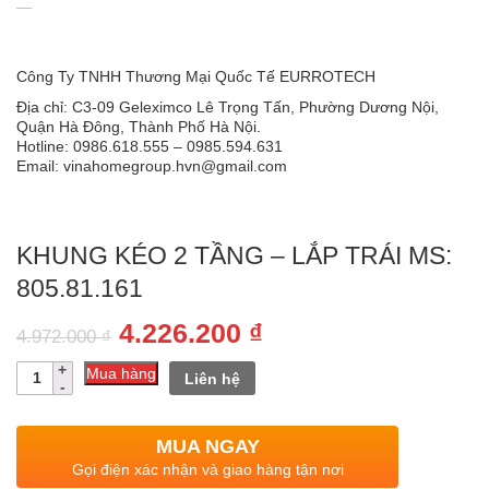
Công Ty TNHH Thương Mại Quốc Tế EURROTECH
Địa chỉ: C3-09 Geleximco Lê Trọng Tấn, Phường Dương Nội,
Quận Hà Đông, Thành Phố Hà Nội.
Hotline: 0986.618.555 – 0985.594.631
Email: vinahomegroup.hvn@gmail.com
KHUNG KÉO 2 TẦNG – LẮP TRÁI MS:
805.81.161
Giá
Giá
4.226.200
₫
4.972.000
₫
gốc
hiện
Số
Mua hàng
Liên hệ
lượng
là:
tại
4.972.000 ₫.
là:
MUA NGAY
4.226.200 ₫.
Gọi điện xác nhận và giao hàng tận nơi