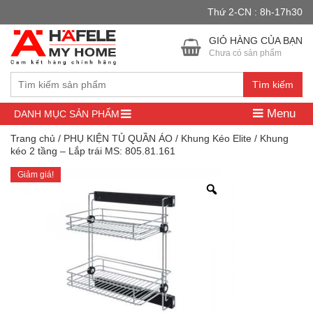
Thứ 2-CN : 8h-17h30
Đây là cửa hàng demo nhằm mục đích thử nghiệm — các đơn hàng
sẽ không có hiệu lực.
Bỏ qua
GIỎ HÀNG CỦA BẠN
Chưa có sản phẩm
Tìm kiếm
Menu
DANH MỤC SẢN PHẨM
Trang chủ
/
PHỤ KIỆN TỦ QUẦN ÁO
/
Khung Kéo Elite
/ Khung
kéo 2 tầng – Lắp trái MS: 805.81.161
Giảm giá!