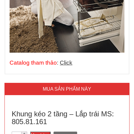
Catalog tham thảo
:
Click
MUA SẢN PHẨM NÀY
Khung kéo 2 tầng – Lắp trái MS:
805.81.161
Số