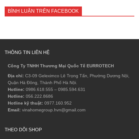
BÌNH LUẬN TRÊN FACEBOOK
THÔNG TIN LIÊN HỆ
Công Ty TNHH Thương Mại Quốc Tế EURROTECH
Địa chỉ:
C3-09 Geleximco Lê Trọng Tấn, Phường Dương Nội,
Quận Hà Đông, Thành Phố Hà Nội.
Hotline:
0986.618.555
–
0985.594.631
Hotline:
056.222.8686
Hotline kỹ thuật:
0977.160.952
Email:
vinahomegroup.hvn@gmail.com
THEO DÕI SHOP