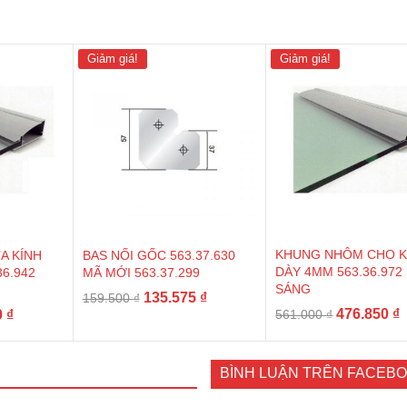
Giảm giá!
Giảm giá!
KHUNG NHÔM CHO K
A KÍNH
BAS NỐI GỐC 563.37.630
DÀY 4MM 563.36.972
36.942
MÃ MỚI 563.37.299
SÁNG
Giá
Giá
135.575
₫
159.500
₫
Giá
G
Giá
476.850
₫
0
₫
561.000
₫
gốc
hiện
gốc
h
hiện
là:
tại
là:
t
tại
159.500 ₫.
là:
561.000 ₫.
l
 ₫.
là:
BÌNH LUẬN TRÊN FACEB
135.575 ₫.
4
570.350 ₫.