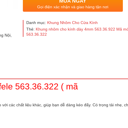
MUA NGAY
Gọi điện xác nhận và giao hàng tận nơi
Danh mục:
Khung Nhôm Cho Cửa Kính
Thẻ:
Khung nhôm cho kính dày 4mm 563.36.922 Mã mớ
563.36.322
g Nội,
ele 563.36.322 ( mã
với các chất liệu khác, giúp bạn dễ dàng kéo đẩy. Có trọng tải nhẹ, ch