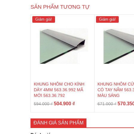
SẢN PHẨM TƯƠNG TỰ
Giảm giá!
Giảm giá!
KHUNG NHÔM CHO KÍNH
KHUNG NHÔM CỬ
DÀY 4MM 563.36.992 MÃ
CÓ TAY NẮM 563.
MỚI 563.36.792
MÀU SÁNG
Giá
Giá
Giá
504.900
₫
570.35
594.000
₫
671.000
₫
gốc
hiện
gốc
là:
tại
là:
594.000 ₫.
là:
671.000
ĐÁNH GIÁ SẢN PHẨM
504.900 ₫.