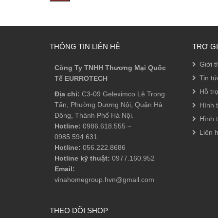
THÔNG TIN LIÊN HỆ
TRỢ G
Giới t
Công Ty TNHH Thương Mại Quốc
Tin tứ
Tế EURROTECH
Hỗ tr
Địa chỉ:
C3-09 Geleximco Lê Trọng
Tấn, Phường Dương Nội, Quận Hà
Hình 
Đông, Thành Phố Hà Nội.
Hình 
Hotline:
0986.618.555
–
Liên 
0985.594.631
Hotline:
056.222.8686
Hotline kỹ thuật:
0977.160.952
Email:
vinahomegroup.hvn@gmail.com
THEO DÕI SHOP