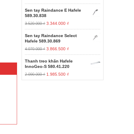
gốc
hiện
xếp
hạng
là:
tại
Sen tay Raindance E Hafele
1.00
11.000.000 ₫.
là:
589.30.838
5
3.850.000 ₫.
sao
Giá
Giá
3.344.000
₫
3.520.000
₫
gốc
hiện
là:
tại
Sen tay Raindance Select
3.520.000 ₫.
là:
Hafele 589.30.869
3.344.000 ₫.
Giá
Giá
3.866.500
₫
4.070.000
₫
gốc
hiện
là:
tại
Thanh treo khăn Hafele
4.070.000 ₫.
là:
InnoGeo-S 580.41.220
3.866.500 ₫.
Giá
Giá
1.985.500
₫
2.090.000
₫
gốc
hiện
là:
tại
2.090.000 ₫.
là:
1.985.500 ₫.