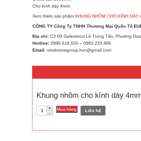
Cho kính dày 4mm
Xem thêm sản phẩm:
KHUNG NHÔM CHO KÍNH DÀY 4
CÔNG TY Công Ty TNHH Thương Mại Quốc Tế E
Địa chỉ:
C3-09 Geleximco Lê Trọng Tấn, Phường Dươ
Hotline:
0986.618.555
–
0983.233.886
Email:
vinahomegroup.hvn@gmail.com
Khung nhôm cho kính dày 4mm
Số
Mua hàng
Liên hệ
lượng