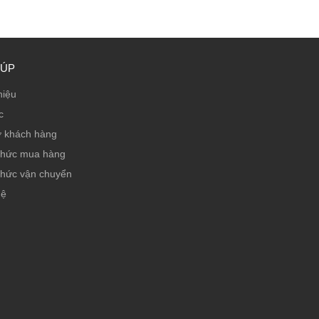
IÚP
hiệu
c
ợ khách hàng
thức mua hàng
thức vận chuyển
hệ