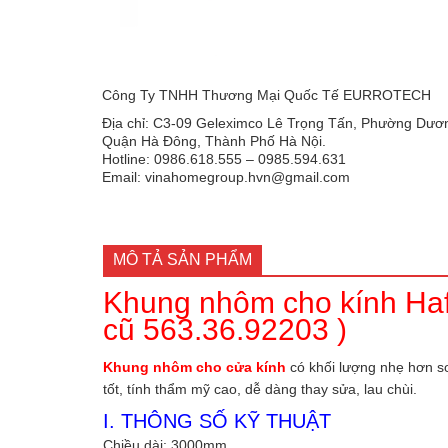
Công Ty TNHH Thương Mại Quốc Tế EURROTECH
Địa chỉ: C3-09 Geleximco Lê Trọng Tấn, Phường Dươn
Quận Hà Đông, Thành Phố Hà Nội.
Hotline: 0986.618.555 – 0985.594.631
Email: vinahomegroup.hvn@gmail.com
MÔ TẢ SẢN PHẨM
Khung nhôm cho kính Haf
cũ 563.36.92203 )
Khung nhôm cho cửa kính
có khối lượng nhẹ hơn so 
tốt, tính thẩm mỹ cao, dễ dàng thay sửa, lau chùi.
I. THÔNG SỐ KỸ THUẬT
Chiều dài: 3000mm