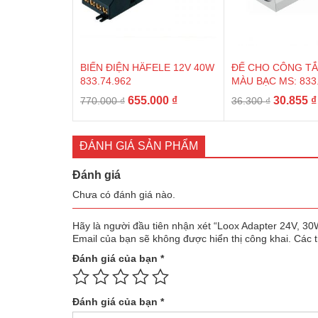
BIẾN ĐIỆN HÄFELE 12V 40W
ĐẾ CHO CÔNG TẮ
833.74.962
MÀU BẠC MS: 833.
Giá
Giá
Giá
655.000
₫
30.855
₫
770.000
₫
36.300
₫
gốc
hiện
gốc
là:
tại
là:
770.000 ₫.
là:
36.300 ₫
ĐÁNH GIÁ SẢN PHẨM
655.000 ₫.
Đánh giá
Chưa có đánh giá nào.
Hãy là người đầu tiên nhận xét “Loox Adapter 24V, 3
Email của bạn sẽ không được hiển thị công khai.
Các 
Đánh giá của bạn
*
Đánh giá của bạn
*