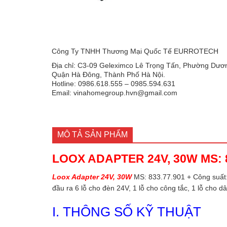
Công Ty TNHH Thương Mại Quốc Tế EURROTECH
Địa chỉ: C3-09 Geleximco Lê Trọng Tấn, Phường Dươn
Quận Hà Đông, Thành Phố Hà Nội.
Hotline: 0986.618.555 – 0985.594.631
Email: vinahomegroup.hvn@gmail.com
MÔ TẢ SẢN PHẨM
LOOX ADAPTER 24V, 30W MS: 8
Loox Adapter 24V, 30W
MS: 833.77.901 + Công suất:
đầu ra 6 lỗ cho đèn 24V, 1 lỗ cho công tắc, 1 lỗ cho d
I. THÔNG SỐ KỸ THUẬT