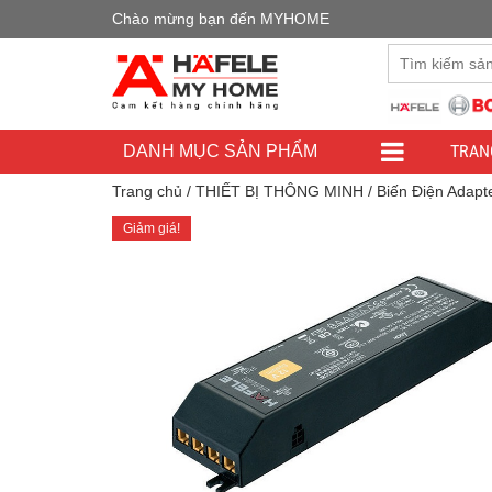
Chào mừng bạn đến MYHOME
Đây là cửa h
TRAN
DANH MỤC SẢN PHẨM
Trang chủ
/
THIẾT BỊ THÔNG MINH
/
Biến Điện Adapt
Giảm giá!