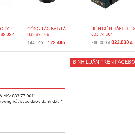
BIẾN ĐIỆN HÄFELE 1
C ∅12
CÔNG TẮC BẬT/TẮT
833.74.964
89.092
833.89.106
Giá
G
Giá
Giá
Giá
822.800
₫
122.485
₫
968.000
₫
144.100
₫
gốc
h
hiện
gốc
hiện
là:
t
tại
là:
tại
968.000 ₫.
l
.
là:
144.100 ₫.
là:
BÌNH LUẬN TRÊN FACEB
8
30.855 ₫.
122.485 ₫.
0W MS: 833.77.901”
trường bắt buộc được đánh dấu
*