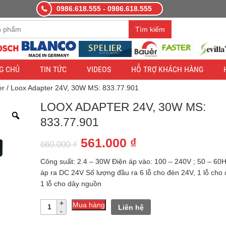
0986.618.555 - 0986.618.555
àng demo nhằm mục đích thử nghiệm — các đơn hàng sẽ không có hiệ
Tìm kiếm
G CHỦ
TIN TỨC
VIDEOS
HỖ TRỢ KHÁCH HÀNG
er
/ Loox Adapter 24V, 30W MS: 833.77.901
LOOX ADAPTER 24V, 30W MS:
833.77.901
Giá
Giá
561.000
₫
660.000
₫
gốc
hiện
Công suất: 2.4 – 30W Điện áp vào: 100 – 240V ; 50 – 60
là:
tại
áp ra DC 24V Số lượng đầu ra 6 lỗ cho đèn 24V, 1 lỗ cho 
1 lỗ cho dây nguồn
660.000 ₫.
là:
Số
561.000 ₫.
Mua hàng
Liên hệ
lượng