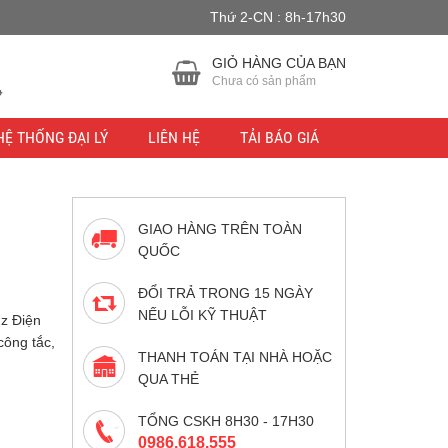
Thứ 2-CN : 8h-17h30
u lực.
Bỏ qua
GIỎ HÀNG CỦA BẠN
Chưa có sản phẩm
HỆ THỐNG ĐẠI LÝ
LIÊN HỆ
TẢI BÁO GIÁ
GIAO HÀNG TRÊN TOÀN
QUỐC
ĐỔI TRẢ TRONG 15 NGÀY
NẾU LỖI KỸ THUẬT
Hz Điện
công tắc,
THANH TOÁN TẠI NHÀ HOẶC
QUA THẺ
TỔNG CSKH 8H30 - 17H30
0986.618.555