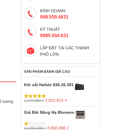
KINH DOANH
098.559.4631
KỸ THUẬT
0985.594.631
LẮP ĐẶT TẠI CÁC THÀNH
PHỐ LỚN
SẢN PHẨM ĐÁNH GIÁ CAO
Két sắt Hafele 836.26.391
Giá
Giá
2.022.872
₫
2.379.850
₫
ố lượng
Được xếp
gốc
hiện
hạng
5.00
5
sao
là:
tại
Giá Bát Nâng Hạ Blumroo
2.379.850 ₫.
là:
2.022.872 ₫.
Giá
Giá
3.850.000
₫
11.000.000
₫
Được