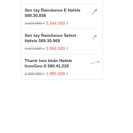
gốc
hiện
xếp
hạng
là:
tại
Sen tay Raindance E Hafele
1.00
11.000.000 ₫.
là:
589.30.838
5
3.850.000 ₫.
sao
Giá
Giá
3.344.000
₫
3.520.000
₫
gốc
hiện
là:
tại
Sen tay Raindance Select
3.520.000 ₫.
là:
Hafele 589.30.869
3.344.000 ₫.
Giá
Giá
3.866.500
₫
4.070.000
₫
gốc
hiện
là:
tại
Thanh treo khăn Hafele
4.070.000 ₫.
là:
InnoGeo-S 580.41.220
3.866.500 ₫.
Giá
Giá
1.985.500
₫
2.090.000
₫
gốc
hiện
là:
tại
2.090.000 ₫.
là:
1.985.500 ₫.