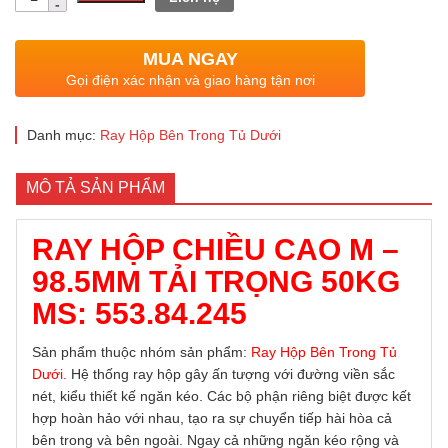
lượng
là:
tại
1.452.000 ₫.
là:
MUA NGAY
1.234.200 ₫.
Gọi điện xác nhận và giao hàng tận nơi
Danh mục:
Ray Hộp Bên Trong Tủ Dưới
MÔ TẢ SẢN PHẨM
RAY HỘP CHIỀU CAO M –
98.5MM TẢI TRỌNG 50KG
MS: 553.84.245
Sản phẩm thuộc nhóm sản phẩm:
Ray Hộp Bên Trong Tủ
Dưới
.
Hệ thống ray hộp gây ấn tượng với đường viền sắc
nét, kiểu thiết kế ngăn kéo. Các bộ phận riêng biệt được kết
hợp hoàn hảo với nhau, tạo ra sự chuyển tiếp hài hòa cả
bên trong và bên ngoài. Ngay cả những ngăn kéo rộng và