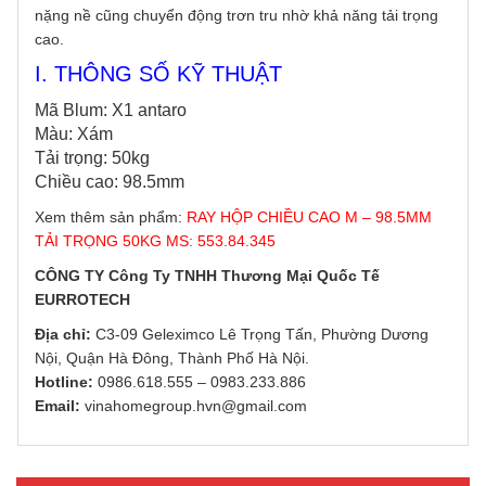
nặng nề cũng chuyển động trơn tru nhờ khả năng tải trọng
cao.
I. THÔNG SỐ KỸ THUẬT
Mã Blum: X1
a
ntaro
Màu:
Xám
Tải trọng: 50kg
Chiều cao: 98.5mm
Xem thêm sản phẩm:
RAY HỘP CHIỀU CAO M – 98.5MM
TẢI TRỌNG 50KG MS: 553.84.345
CÔNG TY Công Ty TNHH Thương Mại Quốc Tế
EURROTECH
Địa chỉ:
C3-09 Geleximco Lê Trọng Tấn, Phường Dương
Nội, Quận Hà Đông, Thành Phố Hà Nội.
Hotline:
0986.618.555
–
0983.233.886
Email:
vinahomegroup.hvn@gmail.com