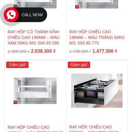
CALL NOW
RAY HỘP CÓ THÀNH KÍNH
RAY HỘP CHIỀU CAO
CHIỀU CAO 196MM – MÀU
196MM – MÀU TRẮNG 50KG
XÁM 50KG MS: 550.93.285
MS: 550.85.775
Giá
Giá
Giá
Giá
2.038.300
₫
1.477.300
₫
2.398.000
₫
1.738.000
₫
gốc
hiện
gốc
hiện
là:
tại
là:
tại
Giảm giá!
Giảm giá!
2.398.000 ₫.
là:
1.738.000 ₫.
là:
2.038.300 ₫.
1.477.3
RAY HỘP, CHIỀU CAO
RAY HỘP CHIỀU CAO