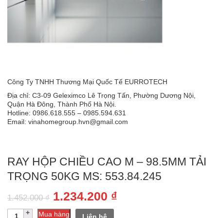
Công Ty TNHH Thương Mại Quốc Tế EURROTECH
Địa chỉ: C3-09 Geleximco Lê Trọng Tấn, Phường Dương Nội,
Quận Hà Đông, Thành Phố Hà Nội.
Hotline: 0986.618.555 – 0985.594.631
Email: vinahomegroup.hvn@gmail.com
RAY HỘP CHIỀU CAO M – 98.5MM TẢI
TRỌNG 50KG MS: 553.84.245
Giá
Giá
1.234.200
₫
1.452.000
₫
gốc
hiện
Số
Mua hàng
Liên hệ