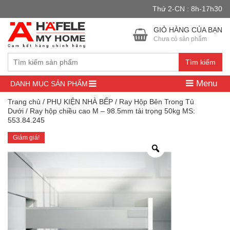
Thứ 2-CN : 8h-17h30
Đây là cửa hàng demo nhằm mục đích thử nghiệm — các đơn hàng
sẽ không có hiệu lực.
Bỏ qua
GIỎ HÀNG CỦA BẠN
Chưa có sản phẩm
Tìm kiếm
Menu
DANH MỤC SẢN PHẨM
Trang chủ
/
PHỤ KIỆN NHÀ BẾP
/
Ray Hộp Bên Trong Tủ
Dưới
/ Ray hộp chiều cao M – 98.5mm tải trọng 50kg MS:
553.84.245
Giảm giá!