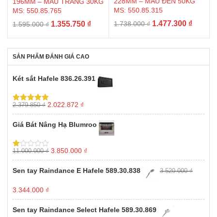
228MM – MÀU ĐEN 50KG
196MM – MÀU TRẮNG 30KG
MS: 550.85.315
MS: 550.85.765
Giá
Giá
Giá
Giá
1.477.300
₫
1.355.750
₫
1.738.000
₫
1.595.000
₫
gốc
hiện
gốc
hiện
là:
tại
là:
tại
1.738.000 ₫.
là:
1.595.000 ₫.
là:
SẢN PHẨM ĐÁNH GIÁ CAO
1.477.3
1.355.750 ₫.
Két sắt Hafele 836.26.391
Giá
Giá
2.022.872
₫
2.379.850
₫
Được xếp
gốc
hiện
hạng
5.00
5
sao
là:
tại
Giá Bát Nâng Hạ Blumroo
2.379.850 ₫.
là:
2.022.872 ₫.
Giá
Giá
3.850.000
₫
11.000.000
₫
Được
gốc
hiện
xếp
hạng
là:
tại
Sen tay Raindance E Hafele 589.30.838
3.520.000
₫
1.00
11.000.000 ₫.
là:
5
3.850.000 ₫.
sao
Giá
Giá
3.344.000
₫
gốc
hiện
là:
tại
Sen tay Raindance Select Hafele 589.30.869
3.520.000 ₫.
là: