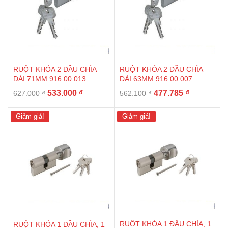
RUỘT KHÓA 2 ĐẦU CHÌA
RUỘT KHÓA 2 ĐẦU CHÌA
DÀI 71MM 916.00.013
DÀI 63MM 916.00.007
Giá
Giá
Giá
Giá
533.000
₫
477.785
₫
627.000
₫
562.100
₫
gốc
hiện
gốc
hiện
là:
tại
là:
tại
Giảm giá!
Giảm giá!
627.000 ₫.
là:
562.100 ₫.
là:
533.000 ₫.
477.785 ₫.
RUỘT KHÓA 1 ĐẦU CHÌA, 1
RUỘT KHÓA 1 ĐẦU CHÌA, 1