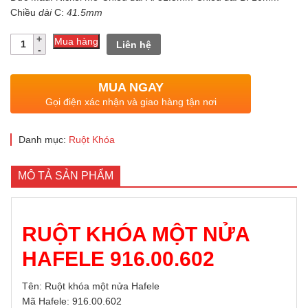
Chiều
dài
C:
41.5mm
424.600 ₫.
là:
Số
360.910 ₫.
Mua hàng
Liên hệ
lượng
MUA NGAY
Gọi điện xác nhận và giao hàng tận nơi
Danh mục:
Ruột Khóa
MÔ TẢ SẢN PHẨM
RUỘT KHÓA MỘT NỬA
HAFELE 916.00.602
Tên: Ruột khóa một nửa Hafele
Mã Hafele: 916.00.602