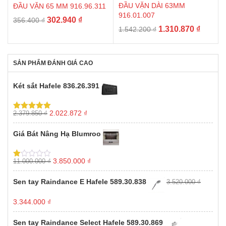
ĐẦU VẶN DÀI 63MM
ĐẦU VẶN 65 MM 916.96.311
916.01.007
Giá
Giá
302.940
₫
356.400
₫
Giá
Giá
1.310.870
₫
1.542.200
₫
gốc
hiện
gốc
hiện
là:
tại
là:
tại
356.400 ₫.
là:
1.542.200 ₫.
là:
302.940 ₫.
SẢN PHẨM ĐÁNH GIÁ CAO
1.310.8
Két sắt Hafele 836.26.391
Giá
Giá
2.022.872
₫
2.379.850
₫
Được xếp
gốc
hiện
hạng
5.00
5
sao
là:
tại
Giá Bát Nâng Hạ Blumroo
2.379.850 ₫.
là:
2.022.872 ₫.
Giá
Giá
3.850.000
₫
11.000.000
₫
Được
gốc
hiện
xếp
hạng
là:
tại
Sen tay Raindance E Hafele 589.30.838
3.520.000
₫
1.00
11.000.000 ₫.
là:
5
3.850.000 ₫.
sao
Giá
Giá
3.344.000
₫
gốc
hiện
là:
tại
Sen tay Raindance Select Hafele 589.30.869