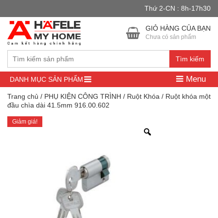
Thứ 2-CN : 8h-17h30
Đây là cửa hàng demo nhằm mục đích thử nghiệm — các đơn hàng
sẽ không có hiệu lực.
Bỏ qua
GIỎ HÀNG CỦA BẠN
Chưa có sản phẩm
Tìm kiếm
Menu
DANH MỤC SẢN PHẨM
Trang chủ
/
PHỤ KIỆN CÔNG TRÌNH
/
Ruột Khóa
/ Ruột khóa một
đầu chìa dài 41.5mm 916.00.602
Giảm giá!