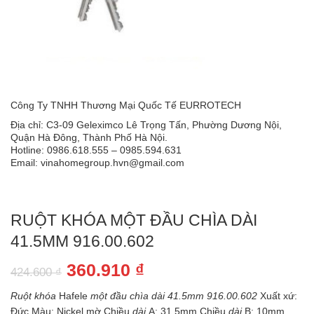
Công Ty TNHH Thương Mại Quốc Tế EURROTECH
Địa chỉ: C3-09 Geleximco Lê Trọng Tấn, Phường Dương Nội,
Quận Hà Đông, Thành Phố Hà Nội.
Hotline: 0986.618.555 – 0985.594.631
Email: vinahomegroup.hvn@gmail.com
RUỘT KHÓA MỘT ĐẦU CHÌA DÀI
41.5MM 916.00.602
Giá
Giá
360.910
₫
424.600
₫
gốc
hiện
Ruột khóa
Hafele
một đầu chìa dài 41.5mm 916.00.602
Xuất xứ:
là:
tại
Đức Màu: Nickel mờ Chiều
dài
A: 31.5mm Chiều
dài
B: 10mm