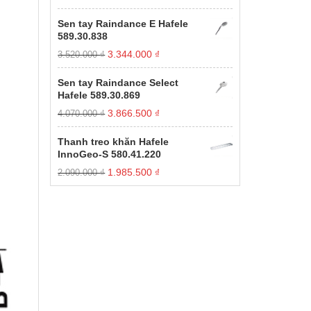
gốc
hiện
xếp
hạng
là:
tại
Sen tay Raindance E Hafele
1.00
11.000.000 ₫.
là:
589.30.838
5
3.850.000 ₫.
sao
Giá
Giá
3.344.000
₫
3.520.000
₫
gốc
hiện
là:
tại
Sen tay Raindance Select
3.520.000 ₫.
là:
Hafele 589.30.869
3.344.000 ₫.
Giá
Giá
3.866.500
₫
4.070.000
₫
gốc
hiện
là:
tại
Thanh treo khăn Hafele
4.070.000 ₫.
là:
InnoGeo-S 580.41.220
3.866.500 ₫.
Giá
Giá
1.985.500
₫
2.090.000
₫
gốc
hiện
là:
tại
2.090.000 ₫.
là:
1.985.500 ₫.