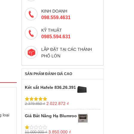
KINH DOANH
098.559.4631
KỸ THUẬT
0985.594.631
LẮP ĐẶT TẠI CÁC THÀNH
PHỐ LỚN
SẢN PHẨM ĐÁNH GIÁ CAO
Két sắt Hafele 836.26.391
Giá
Giá
2.022.872
₫
2.379.850
₫
Được xếp
gốc
hiện
hạng
5.00
5
sao
là:
tại
 loại
Giá Bát Nâng Hạ Blumroo
2.379.850 ₫.
là:
2.022.872 ₫.
Giá
Giá
3.850.000
₫
11.000.000
₫
Được