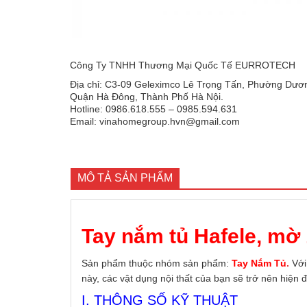
Công Ty TNHH Thương Mại Quốc Tế EURROTECH
Địa chỉ: C3-09 Geleximco Lê Trọng Tấn, Phường Dươn
Quận Hà Đông, Thành Phố Hà Nội.
Hotline: 0986.618.555 – 0985.594.631
Email: vinahomegroup.hvn@gmail.com
MÔ TẢ SẢN PHẨM
Tay nắm tủ Hafele, m
Sản phẩm thuộc nhóm sản phẩm:
Tay Nắm Tủ
.
Với
này, các vật dụng nội thất của bạn sẽ trở nên hiện
I. THÔNG SỐ KỸ THUẬT