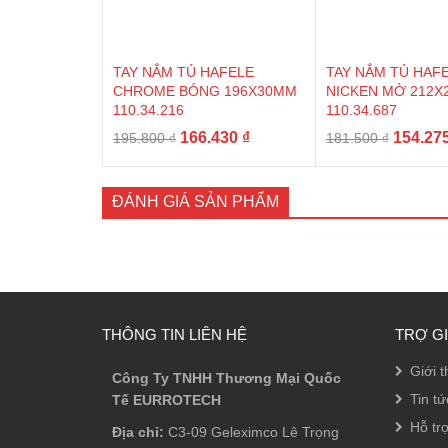
TAY NẮM TỦ HAFELE
TAY NẮM TỦ HAF
CHROME BÓNG 196X30MM
NICKEN MỜ 212X
110.34.216
110.34.687
Giá
Giá
Giá
166.430
₫
154.27
195.800
₫
181.500
₫
gốc
hiện
gốc
là:
tại
là:
195.800 ₫.
là:
181.500
ĐÁNH GIÁ SẢN PHẨM
166.430 ₫.
THÔNG TIN LIÊN HỆ
TRỢ G
Giới t
Công Ty TNHH Thương Mại Quốc
Tin tứ
Tế EURROTECH
Hỗ tr
Địa chỉ:
C3-09 Geleximco Lê Trọng