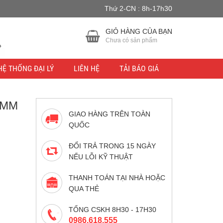
Thứ 2-CN : 8h-17h30
u lực.
Bỏ qua
GIỎ HÀNG CỦA BẠN
Chưa có sản phẩm
HỆ THỐNG ĐẠI LÝ
LIÊN HỆ
TẢI BÁO GIÁ
5MM
GIAO HÀNG TRÊN TOÀN
QUỐC
ĐỔI TRẢ TRONG 15 NGÀY
NẾU LỖI KỸ THUẬT
THANH TOÁN TẠI NHÀ HOẶC
QUA THẺ
TỔNG CSKH 8H30 - 17H30
0986.618.555