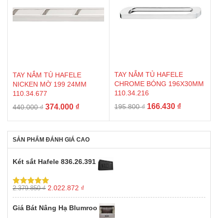
TAY NẮM TỦ HAFELE
TAY NẮM TỦ HAFELE
CHROME BÓNG 196X30MM
NICKEN MỜ 199 24MM
110.34.216
110.34.677
Giá
Giá
Giá
Giá
166.430
₫
374.000
₫
195.800
₫
440.000
₫
gốc
hiện
gốc
hiện
là:
tại
là:
tại
195.800 ₫.
là:
440.000 ₫.
là:
SẢN PHẨM ĐÁNH GIÁ CAO
166.430 ₫.
374.000 ₫.
Két sắt Hafele 836.26.391
Giá
Giá
2.022.872
₫
2.379.850
₫
Được xếp
gốc
hiện
hạng
5.00
5
sao
là:
tại
Giá Bát Nâng Hạ Blumroo
2.379.850 ₫.
là: