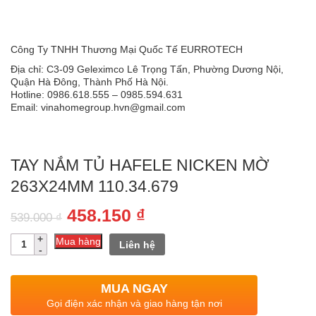
Công Ty TNHH Thương Mại Quốc Tế EURROTECH
Địa chỉ: C3-09 Geleximco Lê Trọng Tấn, Phường Dương Nội,
Quận Hà Đông, Thành Phố Hà Nội.
Hotline: 0986.618.555 – 0985.594.631
Email: vinahomegroup.hvn@gmail.com
TAY NẮM TỦ HAFELE NICKEN MỜ
263X24MM 110.34.679
Giá
Giá
458.150
₫
539.000
₫
gốc
hiện
Số
Mua hàng
Liên hệ
lượng
là:
tại
539.000 ₫.
là:
MUA NGAY
458.150 ₫.
Gọi điện xác nhận và giao hàng tận nơi