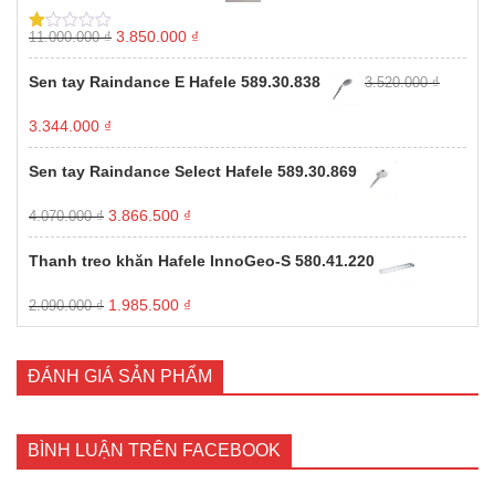
2.022.872 ₫.
Giá
Giá
3.850.000
₫
11.000.000
₫
Được
gốc
hiện
xếp
hạng
là:
tại
Sen tay Raindance E Hafele 589.30.838
3.520.000
₫
1.00
11.000.000 ₫.
là:
5
3.850.000 ₫.
sao
Giá
Giá
3.344.000
₫
gốc
hiện
là:
tại
Sen tay Raindance Select Hafele 589.30.869
3.520.000 ₫.
là:
3.344.000 ₫.
Giá
Giá
3.866.500
₫
4.070.000
₫
gốc
hiện
là:
tại
Thanh treo khăn Hafele InnoGeo-S 580.41.220
4.070.000 ₫.
là:
3.866.500 ₫.
Giá
Giá
1.985.500
₫
2.090.000
₫
gốc
hiện
là:
tại
2.090.000 ₫.
là:
ĐÁNH GIÁ SẢN PHẨM
1.985.500 ₫.
BÌNH LUẬN TRÊN FACEBOOK