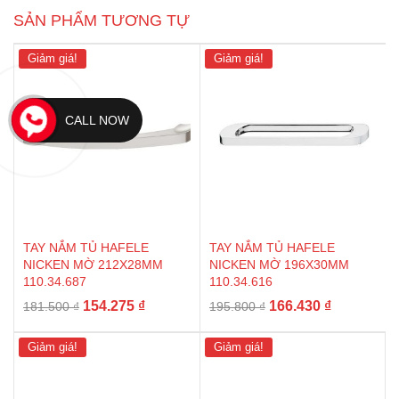
SẢN PHẨM TƯƠNG TỰ
Giảm giá!
Giảm giá!
CALL NOW
TAY NẮM TỦ HAFELE
TAY NẮM TỦ HAFELE
NICKEN MỜ 212X28MM
NICKEN MỜ 196X30MM
110.34.687
110.34.616
Giá
Giá
Giá
Giá
154.275
₫
166.430
₫
181.500
₫
195.800
₫
gốc
hiện
gốc
hiện
là:
tại
là:
tại
Giảm giá!
Giảm giá!
181.500 ₫.
là:
195.800 ₫.
là:
154.275 ₫.
166.430 ₫.