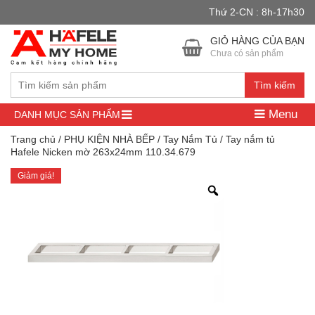
Thứ 2-CN : 8h-17h30
Đây là cửa hàng demo nhằm mục đích thử nghiệm — các đơn hàng
sẽ không có hiệu lực.
Bỏ qua
GIỎ HÀNG CỦA BẠN
Chưa có sản phẩm
Tìm kiếm
Menu
DANH MỤC SẢN PHẨM
Trang chủ
/
PHỤ KIỆN NHÀ BẾP
/
Tay Nắm Tủ
/ Tay nắm tủ
Hafele Nicken mờ 263x24mm 110.34.679
Giảm giá!