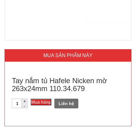
MUA SẢN PHẨM NÀY
Tay nắm tủ Hafele Nicken mờ
263x24mm 110.34.679
Số
Mua hàng
Liên hệ
lượng