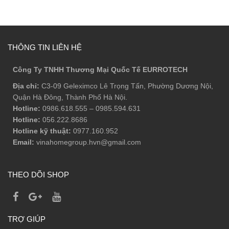
THÔNG TIN LIÊN HỆ
Công Ty TNHH Thương Mại Quốc Tế EURROTECH
Địa chỉ:
C3-09 Geleximco Lê Trọng Tấn, Phường Dương Nội,
Quận Hà Đông, Thành Phố Hà Nội.
Hotline:
0986.618.555
–
0985.594.631
Hotline:
056.222.8686
Hotline kỹ thuật:
0977.160.952
Email:
vinahomegroup.hvn@gmail.com
THEO DÕI SHOP
TRỢ GIÚP