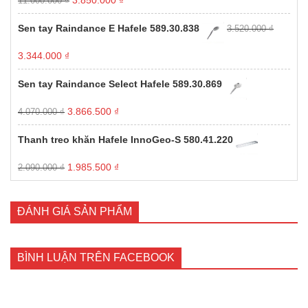
11.000.000
₫
Được
gốc
hiện
xếp
hạng
là:
tại
Sen tay Raindance E Hafele 589.30.838
3.520.000
₫
1.00
11.000.000 ₫.
là:
5
3.850.000 ₫.
sao
Giá
Giá
3.344.000
₫
gốc
hiện
là:
tại
Sen tay Raindance Select Hafele 589.30.869
3.520.000 ₫.
là:
3.344.000 ₫.
Giá
Giá
3.866.500
₫
4.070.000
₫
gốc
hiện
là:
tại
Thanh treo khăn Hafele InnoGeo-S 580.41.220
4.070.000 ₫.
là:
3.866.500 ₫.
Giá
Giá
1.985.500
₫
2.090.000
₫
gốc
hiện
là:
tại
2.090.000 ₫.
là:
ĐÁNH GIÁ SẢN PHẨM
1.985.500 ₫.
BÌNH LUẬN TRÊN FACEBOOK