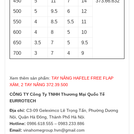
450
5
11
7
14
373.66.632
500
5
9.5
6
12
550
4
8.5
5.5
11
600
4
8
5
10
650
3.5
7
5
9.5
700
3
7
4
9
Xem thêm sản phẩm:
TAY NÂNG HAFELE FREE FLAP
XÁM, 2 TAY NÂNG 372.39.500
CÔNG TY Công Ty TNHH Thương Mại Quốc Tế
EURROTECH
Địa chỉ:
C3-09 Geleximco Lê Trọng Tấn, Phường Dương
Nội, Quận Hà Đông, Thành Phố Hà Nội.
Hotline:
0986.618.555
–
0983.233.886
Email:
vinahomegroup.hvn@gmail.com