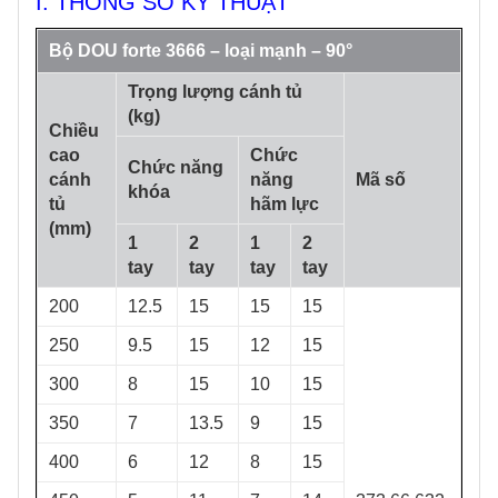
I. THÔNG SỐ KỸ THUẬT
Bộ DOU forte 3666 – loại mạnh – 90°
Trọng lượng cánh tủ
(kg)
Chiều
cao
Chức
Chức năng
cánh
năng
Mã số
khóa
tủ
hãm lực
(mm)
1
2
1
2
tay
tay
tay
tay
200
12.5
15
15
15
250
9.5
15
12
15
300
8
15
10
15
350
7
13.5
9
15
400
6
12
8
15