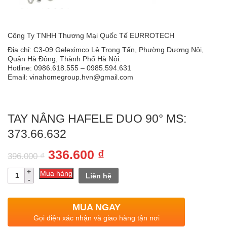
Công Ty TNHH Thương Mại Quốc Tế EURROTECH
Địa chỉ: C3-09 Geleximco Lê Trọng Tấn, Phường Dương Nội,
Quận Hà Đông, Thành Phố Hà Nội.
Hotline: 0986.618.555 – 0985.594.631
Email: vinahomegroup.hvn@gmail.com
TAY NÂNG HAFELE DUO 90° MS:
373.66.632
Giá
Giá
336.600
₫
396.000
₫
gốc
hiện
Số
Mua hàng
Liên hệ
lượng
là:
tại
396.000 ₫.
là:
MUA NGAY
336.600 ₫.
Gọi điện xác nhận và giao hàng tận nơi