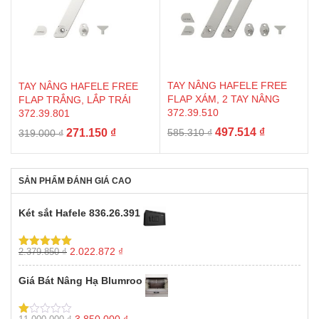
TAY NÂNG HAFELE FREE
TAY NÂNG HAFELE FREE
FLAP XÁM, 2 TAY NÂNG
FLAP TRẮNG, LẮP TRÁI
372.39.510
372.39.801
Giá
Giá
Giá
Giá
497.514
₫
271.150
₫
585.310
₫
319.000
₫
gốc
hiện
gốc
hiện
là:
tại
là:
tại
585.310 ₫.
là:
319.000 ₫.
là:
SẢN PHẨM ĐÁNH GIÁ CAO
497.514 ₫.
271.150 ₫.
Két sắt Hafele 836.26.391
Giá
Giá
2.022.872
₫
2.379.850
₫
Được xếp
gốc
hiện
hạng
5.00
5
sao
là:
tại
Giá Bát Nâng Hạ Blumroo
2.379.850 ₫.
là:
2.022.872 ₫.
Giá
Giá
3.850.000
₫