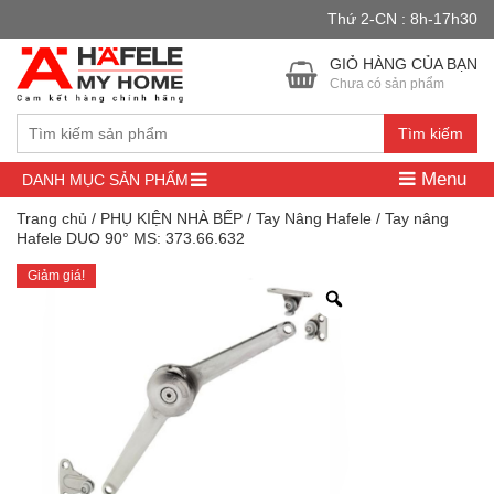
Thứ 2-CN : 8h-17h30
Đây là cửa hàng demo nhằm mục đích thử nghiệm — các đơn hàng
sẽ không có hiệu lực.
Bỏ qua
GIỎ HÀNG CỦA BẠN
Chưa có sản phẩm
Tìm kiếm
Menu
DANH MỤC SẢN PHẨM
Trang chủ
/
PHỤ KIỆN NHÀ BẾP
/
Tay Nâng Hafele
/ Tay nâng
Hafele DUO 90° MS: 373.66.632
Giảm giá!