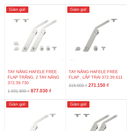
Giảm giá!
Giảm giá!
TAY NÂNG HAFELE FREE
TAY NÂNG HAFELE FREE
FLAP TRẮNG, 2 TAY NÂNG
FLAP , LẮP TRÁI 372.39.611
372.39.730
Giá
Giá
271.150
₫
319.000
₫
Giá
Giá
877.030
₫
1.031.800
₫
gốc
hiện
gốc
hiện
là:
tại
là:
tại
319.000 ₫.
là:
Giảm giá!
Giảm giá!
1.031.800 ₫.
là:
271.150 ₫.
877.030 ₫.