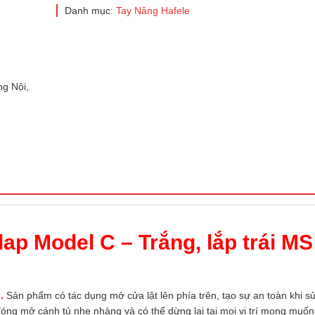
Danh mục:
Tay Nâng Hafele
g Nội,
ap Model C – Trắng, lắp trái MS
e
.
Sản phẩm có tác dụng mở cửa lật lên phía trên, tạo sự an toàn khi s
óng mở cánh tủ nhẹ nhàng và có thể dừng lại tại mọi vị trí mong muốn