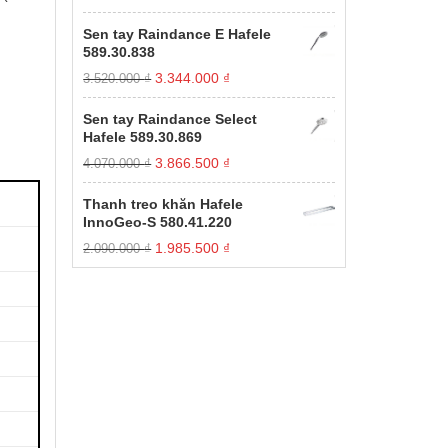
gốc
hiện
xếp
hạng
là:
tại
Sen tay Raindance E Hafele
1.00
11.000.000 ₫.
là:
589.30.838
5
3.850.000 ₫.
sao
Giá
Giá
3.344.000
₫
3.520.000
₫
gốc
hiện
là:
tại
Sen tay Raindance Select
3.520.000 ₫.
là:
Hafele 589.30.869
3.344.000 ₫.
Giá
Giá
3.866.500
₫
4.070.000
₫
gốc
hiện
là:
tại
Thanh treo khăn Hafele
4.070.000 ₫.
là:
InnoGeo-S 580.41.220
3.866.500 ₫.
Giá
Giá
1.985.500
₫
2.090.000
₫
gốc
hiện
là:
tại
2.090.000 ₫.
là:
1.985.500 ₫.