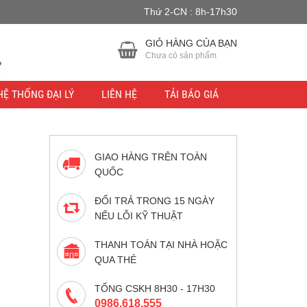
Thứ 2-CN : 8h-17h30
u lực.
Bỏ qua
GIỎ HÀNG CỦA BẠN
Chưa có sản phẩm
HỆ THỐNG ĐẠI LÝ
LIÊN HỆ
TẢI BÁO GIÁ
GIAO HÀNG TRÊN TOÀN
QUỐC
ĐỔI TRẢ TRONG 15 NGÀY
NẾU LỖI KỸ THUẬT
THANH TOÁN TẠI NHÀ HOẶC
QUA THẺ
TỔNG CSKH 8H30 - 17H30
0986.618.555