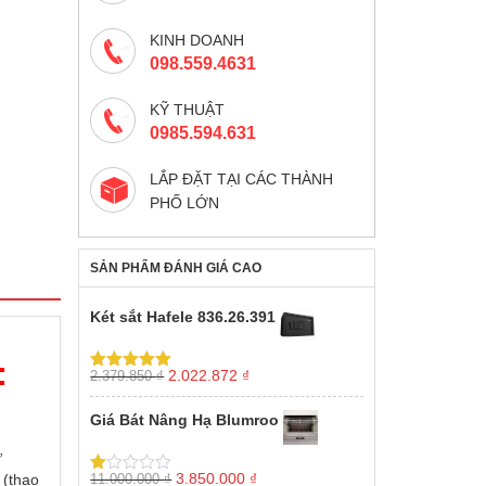
KINH DOANH
098.559.4631
KỸ THUẬT
0985.594.631
LẮP ĐẶT TẠI CÁC THÀNH
PHỐ LỚN
SẢN PHẨM ĐÁNH GIÁ CAO
Két sắt Hafele 836.26.391
:
Giá
Giá
2.022.872
₫
2.379.850
₫
Được xếp
gốc
hiện
hạng
5.00
5
sao
là:
tại
Giá Bát Nâng Hạ Blumroo
2.379.850 ₫.
là:
2.022.872 ₫.
ử
Giá
Giá
3.850.000
₫
 (thao
11.000.000
₫
Được