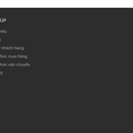
IÚP
hiệu
c
ợ khách hàng
thức mua hàng
thức vận chuyển
hệ