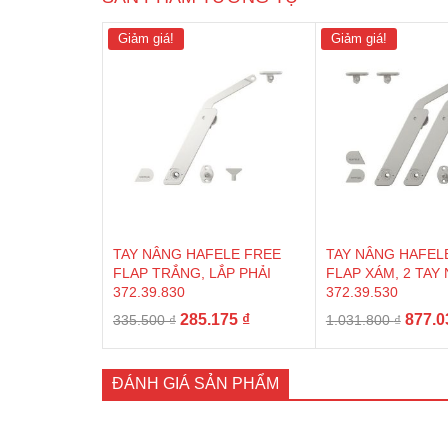
Giảm giá!
Giảm giá!
TAY NÂNG HAFELE FREE
TAY NÂNG HAFEL
FLAP TRẮNG, LẮP PHẢI
FLAP XÁM, 2 TAY
372.39.830
372.39.530
Giá
Giá
Giá
285.175
₫
877.
335.500
₫
1.031.800
₫
gốc
hiện
gốc
là:
tại
là:
335.500 ₫.
là:
1.031.
ĐÁNH GIÁ SẢN PHẨM
285.175 ₫.