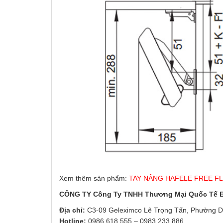
Xem thêm sản phẩm:
TAY NÂNG HAFELE FREE FLA
CÔNG TY Công Ty TNHH Thương Mại Quốc Tế
Địa chỉ:
C3-09 Geleximco Lê Trọng Tấn, Phường D
Hotline:
0986.618.555
–
0983.233.886