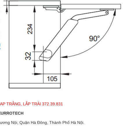
P TRẮNG, LẮP TRÁI 372.39.831
 EURROTECH
ương Nội, Quận Hà Đông, Thành Phố Hà Nội.