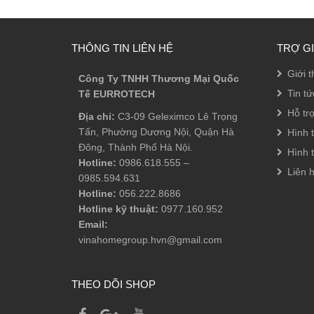
THÔNG TIN LIÊN HỆ
TRỢ G
Giới t
Công Ty TNHH Thương Mại Quốc
Tin tứ
Tế EURROTECH
Hỗ tr
Địa chỉ:
C3-09 Geleximco Lê Trọng
Tấn, Phường Dương Nội, Quận Hà
Hình 
Đông, Thành Phố Hà Nội.
Hình 
Hotline:
0986.618.555
–
Liên 
0985.594.631
Hotline:
056.222.8686
Hotline kỹ thuật:
0977.160.952
Email:
vinahomegroup.hvn@gmail.com
THEO DÕI SHOP