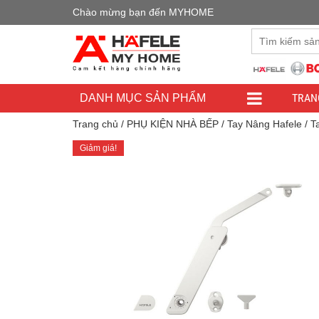
Chào mừng bạn đến MYHOME
Đây là cửa h
TRAN
DANH MỤC SẢN PHẨM
Trang chủ
/
PHỤ KIỆN NHÀ BẾP
/
Tay Nâng Hafele
/ T
Giảm giá!