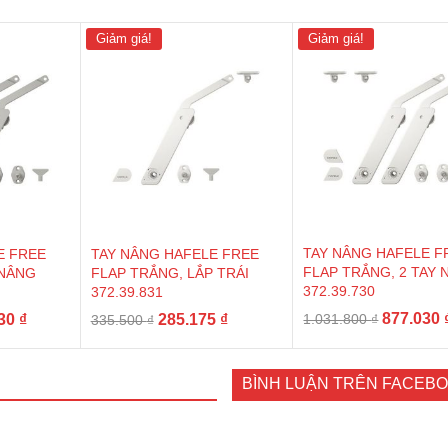
Giảm giá!
Giảm giá!
TAY NÂNG HAFELE F
E FREE
TAY NÂNG HAFELE FREE
FLAP TRẮNG, 2 TAY
 NÂNG
FLAP TRẮNG, LẮP TRÁI
372.39.730
372.39.831
Giá
Giá
Giá
Giá
877.030
030
₫
285.175
₫
1.031.800
₫
335.500
₫
gốc
hiện
gốc
hiện
là:
tại
là:
tại
1.031.800
800 ₫.
là:
335.500 ₫.
là:
BÌNH LUẬN TRÊN FACEB
877.030 ₫.
285.175 ₫.