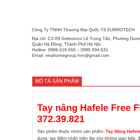
Công Ty TNHH Thương Mại Quốc Tế EURROTECH
Địa chỉ: C3-09 Geleximco Lê Trọng Tấn, Phường Dươn
Quận Hà Đông, Thành Phố Hà Nội.
Hotline: 0986.618.555 – 0985.594.631
Email: vinahomegroup.hvn@gmail.com
MÔ TẢ SẢN PHẨM
Tay nâng Hafele Free Fl
372.39.821
Sản phẩm thuộc nhóm sản phẩm:
Tay Nâng Hafel
dụng, tạo điểm nhấn hiện đại cho không gian bếp, đ