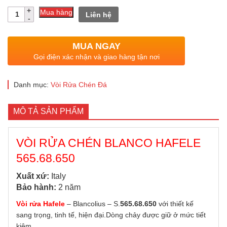
Số
Mua hàng
Liên hệ
lượng
MUA NGAY
Gọi điện xác nhận và giao hàng tận nơi
Danh mục:
Vòi Rửa Chén Đá
MÔ TẢ SẢN PHẨM
VÒI RỬA CHÉN BLANCO HAFELE
565.68.650
Xuất xứ:
Italy
Bảo hành:
2 năm
Vòi
rửa
Hafele
– Blancolius – S.
565.68.650
với thiết kế
sang trọng, tinh tế, hiện đại.Dòng chảy được giữ ở mức tiết
kiệm