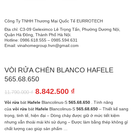
Công Ty TNHH Thương Mại Quốc Tế EURROTECH
Địa chỉ: C3-09 Geleximco Lê Trọng Tấn, Phường Dương Nội,
Quận Hà Đông, Thành Phố Hà Nội.
Hotline: 0986.618.555 – 0985.594.631
Email: vinahomegroup.hvn@gmail.com
VÒI RỬA CHÉN BLANCO HAFELE
565.68.650
Giá
Giá
8.842.500
₫
11.790.000
₫
gốc
hiện
Vòi
rửa
bát
Hafele
Blancolinus-S
565.68.650
. Tính năng
là:
tại
của
vòi
rửa
bát
Hafele
Blancolinus-S
565.68.650
– Thiết kế sang
trọng, tinh tế, hiện đại – Dòng chảy được giữ ở mức tiết kiệm
11.790.000 ₫.
là:
nhưng vẫn thoải mái khi sử dụng – Được làm bằng thép không gỉ
8.842.500 ₫.
chất lượng cao giúp sản phẩm …