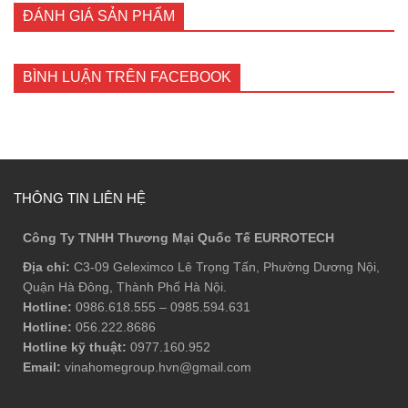
2.090.000 ₫.
là:
ĐÁNH GIÁ SẢN PHẨM
1.985.500 ₫.
BÌNH LUẬN TRÊN FACEBOOK
THÔNG TIN LIÊN HỆ
Công Ty TNHH Thương Mại Quốc Tế EURROTECH
Địa chỉ:
C3-09 Geleximco Lê Trọng Tấn, Phường Dương Nội,
Quận Hà Đông, Thành Phố Hà Nội.
Hotline:
0986.618.555
–
0985.594.631
Hotline:
056.222.8686
Hotline kỹ thuật:
0977.160.952
Email:
vinahomegroup.hvn@gmail.com