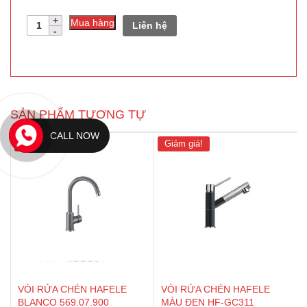
Số
Mua hàng
Liên hệ
lượng
SẢN PHẨM TƯƠNG TỰ
CALL NOW
Giảm giá!
Giảm giá!
VÒI RỬA CHÉN HAFELE
VÒI RỬA CHÉN HAFELE
BLANCO 569.07.900
MÀU ĐEN HF-GC311