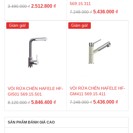
569.15.311
Giá
Giá
2.512.800
₫
3.490.000
₫
Giá
Giá
5.436.000
₫
gốc
hiện
7.248.000
₫
gốc
hiện
là:
tại
là:
tại
3.490.000 ₫.
là:
Giảm giá!
Giảm giá!
7.248.000 ₫.
là:
2.512.800 ₫.
5.436.0
VÒI RỬA CHÉN HAFELE HF-
VÒI RỬA CHÉN HAFELE HF-
GM411 569.15.411
GI501 569.15.501
Giá
Giá
Giá
Giá
5.436.000
₫
5.846.400
₫
7.248.000
₫
8.120.000
₫
gốc
hiện
gốc
hiện
là:
tại
là:
tại
7.248.000 ₫.
là:
8.120.000 ₫.
là:
SẢN PHẨM ĐÁNH GIÁ CAO
5.436.0
5.846.400 ₫.