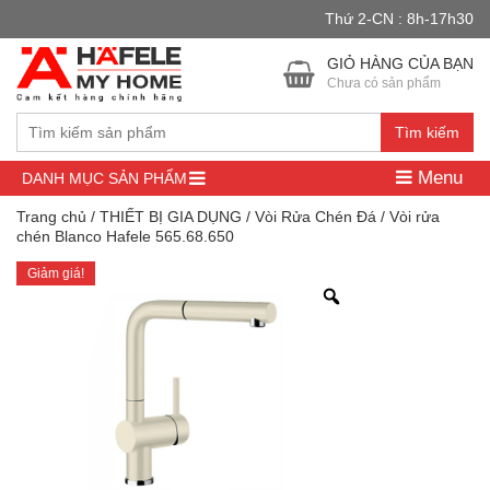
Thứ 2-CN : 8h-17h30
Đây là cửa hàng demo nhằm mục đích thử nghiệm — các đơn hàng
sẽ không có hiệu lực.
Bỏ qua
GIỎ HÀNG CỦA BẠN
Chưa có sản phẩm
Tìm kiếm
Menu
DANH MỤC SẢN PHẨM
Trang chủ
/
THIẾT BỊ GIA DỤNG
/
Vòi Rửa Chén Đá
/ Vòi rửa
chén Blanco Hafele 565.68.650
Giảm giá!