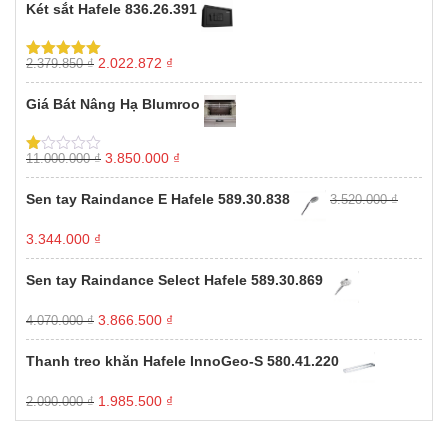
Két sắt Hafele 836.26.391
Giá
Giá
2.022.872
₫
2.379.850
₫
Được xếp
gốc
hiện
hạng
5.00
5
sao
là:
tại
Giá Bát Nâng Hạ Blumroo
2.379.850 ₫.
là:
2.022.872 ₫.
Giá
Giá
3.850.000
₫
11.000.000
₫
Được
gốc
hiện
xếp
hạng
là:
tại
Sen tay Raindance E Hafele 589.30.838
3.520.000
₫
1.00
11.000.000 ₫.
là:
5
3.850.000 ₫.
sao
Giá
Giá
3.344.000
₫
gốc
hiện
là:
tại
Sen tay Raindance Select Hafele 589.30.869
3.520.000 ₫.
là:
3.344.000 ₫.
Giá
Giá
3.866.500
₫
4.070.000
₫
gốc
hiện
là:
tại
Thanh treo khăn Hafele InnoGeo-S 580.41.220
4.070.000 ₫.
là:
3.866.500 ₫.
Giá
Giá
1.985.500
₫
2.090.000
₫
gốc
hiện
là:
tại