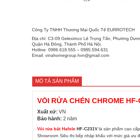
Công Ty TNHH Thương Mại Quốc Tế EURROTECH
Địa chỉ: C3-09 Geleximco Lê Trọng Tấn, Phường Dươn
Quận Hà Đông, Thành Phố Hà Nội.
Hotline: 0986.618.555 – 0985.594.631
Email: vinahomegroup.hvn@gmail.com
MÔ TẢ SẢN PHẨM
VÒI RỬA CHÉN CHROME HF-C
Xuất xứ:
VN
Bảo hành:
2 năm
Vòi rửa bát Hafele
HF-C231V
là sản phẩm cao cấp 
Showroom Siêu thị bếp nhập khẩu với mức giá ưu đã