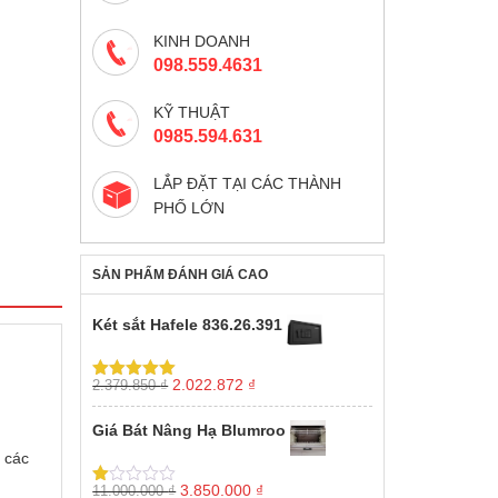
KINH DOANH
098.559.4631
KỸ THUẬT
0985.594.631
LẮP ĐẶT TẠI CÁC THÀNH
PHỐ LỚN
SẢN PHẨM ĐÁNH GIÁ CAO
Két sắt Hafele 836.26.391
Giá
Giá
2.022.872
₫
2.379.850
₫
Được xếp
gốc
hiện
hạng
5.00
5
sao
là:
tại
Giá Bát Nâng Hạ Blumroo
2.379.850 ₫.
là:
 các
2.022.872 ₫.
Giá
Giá
3.850.000
₫
11.000.000
₫
Được