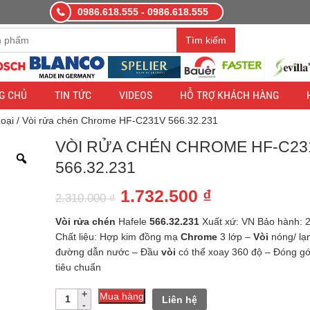
0986.618.555 - 0986.618.555
àng demo nhằm mục đích thử nghiệm — các đơn hàng sẽ không có hiệ
Tìm kiếm
G CHỦ
TIN TỨC
VIDEOS
HỖ TRỢ KHÁCH HÀNG
oại
/ Vòi rửa chén Chrome HF-C231V 566.32.231
VÒI RỬA CHÉN CHROME HF-C23
566.32.231
Giá
Giá
1.732.500
₫
2.310.000
₫
gốc
hiện
Vòi
rửa
chén
Hafele
566.32.231
Xuất xứ: VN Bảo hành: 
là:
tại
Chất liệu: Hợp kim đồng mạ
Chrome
3 lớp –
Vòi
nóng/ lạ
đường dẫn nước – Đầu
vòi
có thể xoay 360 độ – Đóng gói
2.310.000 ₫.
là:
tiêu chuẩn
1.732.500 ₫.
Số
Mua hàng
Liên hệ
lượng