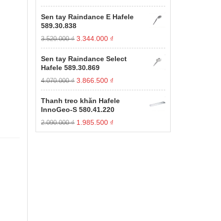
gốc
hiện
xếp
hạng
là:
tại
Sen tay Raindance E Hafele
1.00
11.000.000 ₫.
là:
589.30.838
5
3.850.000 ₫.
sao
Giá
Giá
3.344.000
₫
3.520.000
₫
gốc
hiện
là:
tại
Sen tay Raindance Select
3.520.000 ₫.
là:
Hafele 589.30.869
3.344.000 ₫.
Giá
Giá
3.866.500
₫
4.070.000
₫
gốc
hiện
là:
tại
Thanh treo khăn Hafele
4.070.000 ₫.
là:
InnoGeo-S 580.41.220
3.866.500 ₫.
Giá
Giá
1.985.500
₫
2.090.000
₫
gốc
hiện
là:
tại
2.090.000 ₫.
là:
1.985.500 ₫.