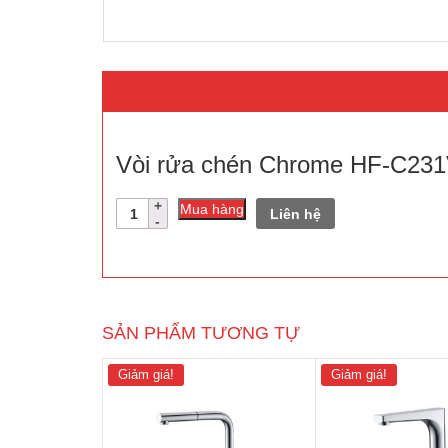
Vòi rửa chén Chrome HF-C231
Số
Mua hàng
Liên hệ
lượng
SẢN PHẨM TƯƠNG TỰ
Giảm giá!
Giảm giá!