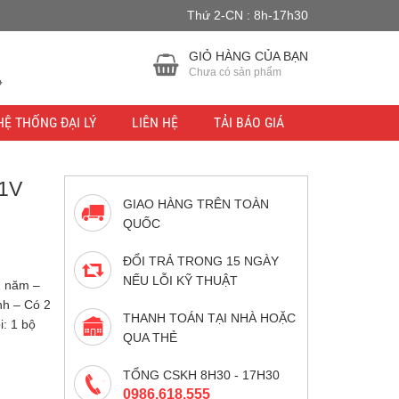
Thứ 2-CN : 8h-17h30
u lực.
Bỏ qua
GIỎ HÀNG CỦA BẠN
Chưa có sản phẩm
HỆ THỐNG ĐẠI LÝ
LIÊN HỆ
TẢI BÁO GIÁ
1V
GIAO HÀNG TRÊN TOÀN
QUỐC
ĐỔI TRẢ TRONG 15 NGÀY
NẾU LỖI KỸ THUẬT
2 năm –
nh – Có 2
THANH TOÁN TẠI NHÀ HOẶC
: 1 bộ
QUA THẺ
TỔNG CSKH 8H30 - 17H30
0986.618.555