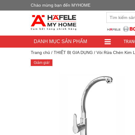
Chào mừng bạn đến MYHOME
Đây là cửa h
TRAN
DANH MỤC SẢN PHẨM
Trang chủ
/
THIẾT BỊ GIA DỤNG
/
Vòi Rửa Chén Kim L
Giảm giá!