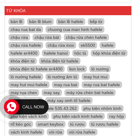
TỪ KHÓA
bản lề
bản lề blum
bản lề hafele
bếp từ
chau rua bat da
chuong cua man hinh hafele
chậu rửa
chậu rửa bát
chậu rửa chén hafele
chậu rửa hafele
chậu rửa inox
ek5500
hafele
hafele er4400
hafele hanoi
hộc tủ
hộp khóa điện tử
khóa điện tử
khóa điện tử hafele
khóa điện tử hafele er4400
lion lock
lò nướng
lò nướng hafele
lò nướng âm tủ
may hut mui
may hut mui hafele
may rua bat
may rua bat hafele
may rua chen
may say
máy rửa chén bát hafele
máy xay sinh tố
máy xay sinh tố hafele
CALL NOW
máy xay sinh tố hafele 535.43.262
phụ kiện nhôm kính
phụ kiện vách kính
phụ kiện vách kính hafele
ray hộp
rổ kéo góc
smart keybox
tủ rượu
tủ rượu hafele
vách kính hafele
vòi rửa
vòi rửa hafele