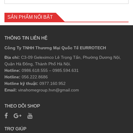
SẢN PHẨM NỔI BẬT
THÔNG TIN LIÊN HỆ
Công Ty TNHH Thương Mại Quốc Tế EURROTECH
Địa chỉ:
C3-09 Geleximco Lê Trọng Tấn, Phường Dương Nội,
Quận Hà Đông, Thành Phố Hà Nội.
Hotline:
0986.618.555
–
0985.594.631
Hotline:
056.222.8686
Hotline kỹ thuật:
0977.160.952
Email:
vinahomegroup.hvn@gmail.com
THEO DÕI SHOP
TRỢ GIÚP