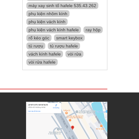
máy xay sinh tố hafele 535.43.262
phụ kiện nhôm kính
phụ kiện vách kính
phụ kiện vách kính hafele
ray hộp
rổ kéo góc
smart keybox
tủ rượu
tủ rượu hafele
vách kính hafele
vòi rửa
vòi rửa hafele