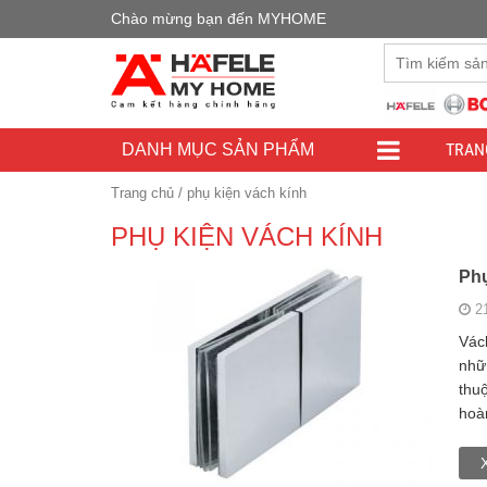
Chào mừng bạn đến MYHOME
Đây là cửa h
TRAN
DANH MỤC SẢN PHẨM
Trang chủ
/
phụ kiện vách kính
PHỤ KIỆN VÁCH KÍNH
Phụ
2
Vác
nhữ
thu
hoà