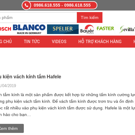
0986.618.555 - 0986.618.555
àng demo nhằm mục đích thử nghiệm — các đơn hàng sẽ không có hiệ
Tìm kiếm
G CHỦ
TIN TỨC
VIDEOS
HỖ TRỢ KHÁCH HÀNG
 kiện vách kính tắm Hafele
1/04/2019
h tắm kính là một sản phẩm được kết hợp từ những tấm kính cường lự
ng phụ kiện vách tắm kính. Để vách tắm kính được trơn tru và ổn định
ộc rất nhiều vào phụ kiện vách kính tắm được sử dụng. Hafele là một l
n hảo cho bạn…
Xem thêm