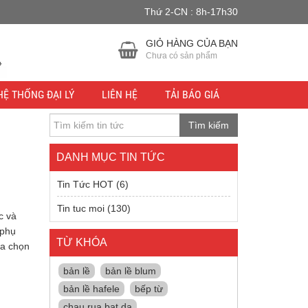
Thứ 2-CN : 8h-17h30
u lực.
Bỏ qua
GIỎ HÀNG CỦA BẠN
Chưa có sản phẩm
HỆ THỐNG ĐẠI LÝ
LIÊN HỆ
TẢI BÁO GIÁ
Tìm kiếm
DANH MỤC TIN TỨC
Tin Tức HOT
(6)
Tin tuc moi
(130)
c và
 phụ
TỪ KHÓA
ựa chọn
bản lề
bản lề blum
bản lề hafele
bếp từ
chau rua bat da