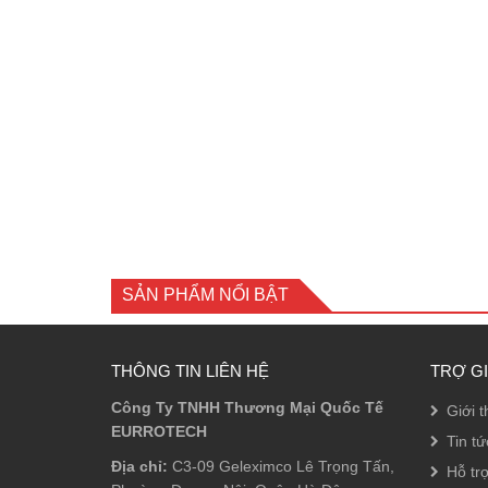
SẢN PHẨM NỔI BẬT
THÔNG TIN LIÊN HỆ
TRỢ G
Công Ty TNHH Thương Mại Quốc Tế
Giới t
EURROTECH
Tin tứ
Địa chỉ:
C3-09 Geleximco Lê Trọng Tấn,
Hỗ tr