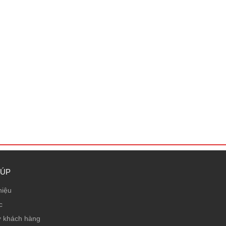
IÚP
hiệu
c
ợ khách hàng