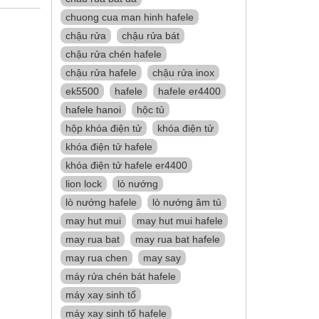
chuong cua man hinh hafele
chậu rửa
chậu rửa bát
chậu rửa chén hafele
chậu rửa hafele
chậu rửa inox
ek5500
hafele
hafele er4400
hafele hanoi
hộc tủ
hộp khóa điện tử
khóa điện tử
khóa điện tử hafele
khóa điện tử hafele er4400
lion lock
lò nướng
lò nướng hafele
lò nướng âm tủ
may hut mui
may hut mui hafele
may rua bat
may rua bat hafele
may rua chen
may say
máy rửa chén bát hafele
máy xay sinh tố
máy xay sinh tố hafele