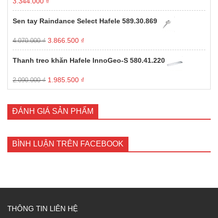
Giá
Giá
3.344.000
₫
gốc
hiện
là:
tại
Sen tay Raindance Select Hafele 589.30.869
3.520.000 ₫.
là:
3.344.000 ₫.
Giá
Giá
3.866.500
₫
4.070.000
₫
gốc
hiện
là:
tại
Thanh treo khăn Hafele InnoGeo-S 580.41.220
4.070.000 ₫.
là:
3.866.500 ₫.
Giá
Giá
1.985.500
₫
2.090.000
₫
gốc
hiện
là:
tại
2.090.000 ₫.
là:
ĐÁNH GIÁ SẢN PHẨM
1.985.500 ₫.
BÌNH LUẬN TRÊN FACEBOOK
THÔNG TIN LIÊN HỆ