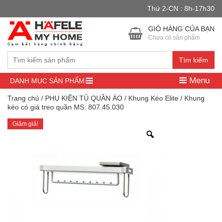
Thứ 2-CN : 8h-17h30
Đây là cửa hàng demo nhằm mục đích thử nghiệm — các đơn hàng
sẽ không có hiệu lực.
Bỏ qua
GIỎ HÀNG CỦA BẠN
Chưa có sản phẩm
Tìm kiếm
Menu
DANH MỤC SẢN PHẨM
Trang chủ
/
PHỤ KIỆN TỦ QUẦN ÁO
/
Khung Kéo Elite
/ Khung
kéo có giá treo quần MS: 807.45.030
Giảm giá!