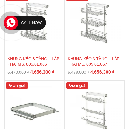
CALL NOW
KHUNG KÉO 3 TẦNG – LẮP
KHUNG KÉO 3 TẦNG – LẮP
PHẢI MS: 805.81.066
TRÁI MS: 805.81.067
Giá
Giá
Giá
Giá
4.656.300
₫
4.656.300
₫
5.478.000
₫
5.478.000
₫
gốc
hiện
gốc
hiện
là:
tại
là:
tại
Giảm giá!
Giảm giá!
5.478.000 ₫.
là:
5.478.000 ₫.
là:
4.656.300 ₫.
4.656.3