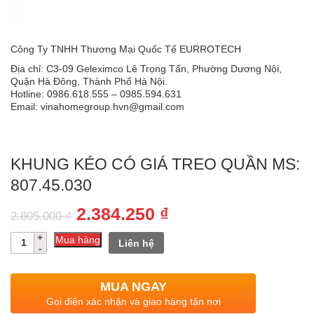
Công Ty TNHH Thương Mại Quốc Tế EURROTECH
Địa chỉ: C3-09 Geleximco Lê Trọng Tấn, Phường Dương Nội,
Quận Hà Đông, Thành Phố Hà Nội.
Hotline: 0986.618.555 – 0985.594.631
Email: vinahomegroup.hvn@gmail.com
KHUNG KÉO CÓ GIÁ TREO QUẦN MS:
807.45.030
Giá
Giá
2.384.250
₫
2.805.000
₫
gốc
hiện
Số
Mua hàng
Liên hệ
lượng
là:
tại
2.805.000 ₫.
là:
MUA NGAY
2.384.250 ₫.
Gọi điện xác nhận và giao hàng tận nơi