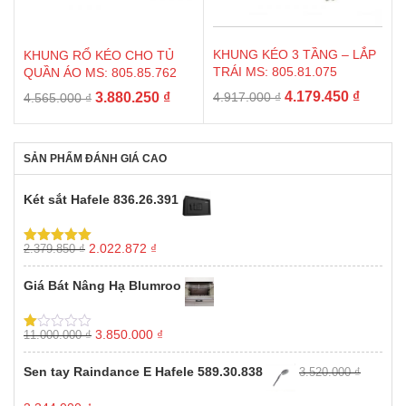
KHUNG KÉO 3 TẦNG – LẮP
KHUNG RỔ KÉO CHO TỦ
TRÁI MS: 805.81.075
QUẦN ÁO MS: 805.85.762
Giá
Giá
Giá
Giá
4.179.450
₫
3.880.250
₫
4.917.000
₫
4.565.000
₫
gốc
hiện
gốc
hiện
là:
tại
là:
tại
4.917.000 ₫.
là:
4.565.000 ₫.
là:
SẢN PHẨM ĐÁNH GIÁ CAO
4.179.4
3.880.250 ₫.
Két sắt Hafele 836.26.391
Giá
Giá
2.022.872
₫
2.379.850
₫
Được xếp
gốc
hiện
hạng
5.00
5
sao
là:
tại
Giá Bát Nâng Hạ Blumroo
2.379.850 ₫.
là:
2.022.872 ₫.
Giá
Giá
3.850.000
₫
11.000.000
₫
Được
gốc
hiện
xếp
hạng
là:
tại
Sen tay Raindance E Hafele 589.30.838
3.520.000
₫
1.00
11.000.000 ₫.
là:
5
3.850.000 ₫.
sao