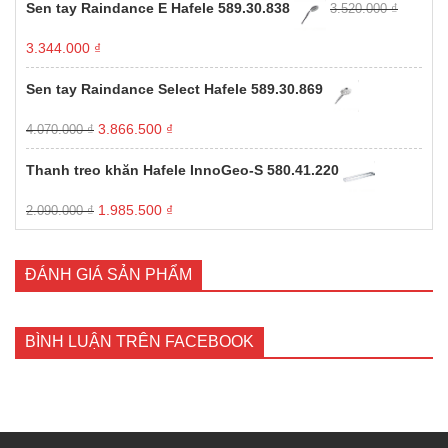
là:
tại
Sen tay Raindance E Hafele 589.30.838
3.520.000
₫
1.00
11.000.000 ₫.
là:
5
3.850.000 ₫.
sao
Giá
Giá
3.344.000
₫
gốc
hiện
là:
tại
Sen tay Raindance Select Hafele 589.30.869
3.520.000 ₫.
là:
3.344.000 ₫.
Giá
Giá
3.866.500
₫
4.070.000
₫
gốc
hiện
là:
tại
Thanh treo khăn Hafele InnoGeo-S 580.41.220
4.070.000 ₫.
là:
3.866.500 ₫.
Giá
Giá
1.985.500
₫
2.090.000
₫
gốc
hiện
là:
tại
2.090.000 ₫.
là:
ĐÁNH GIÁ SẢN PHẨM
1.985.500 ₫.
BÌNH LUẬN TRÊN FACEBOOK