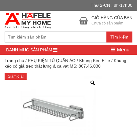
Thứ 2-CN : 8h-17h30
Đây là cửa hàng demo nhằm mục đích thử nghiệm — các đơn hàng
sẽ không có hiệu lực.
Bỏ qua
GIỎ HÀNG CỦA BẠN
Chưa có sản phẩm
Tìm kiếm
Menu
DANH MỤC SẢN PHẨM
Trang chủ
/
PHỤ KIỆN TỦ QUẦN ÁO
/
Khung Kéo Elite
/ Khung
kéo có giá treo thắt lưng & cà vạt MS: 807.46.030
Giảm giá!