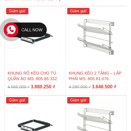
Giảm giá!
Giảm giá!
CALL NOW
KHUNG RỔ KÉO CHO TỦ
KHUNG KÉO 2 TẦNG – LẮP
QUẦN ÁO MS: 805.85.332
PHẢI MS: 805.81.076
Giá
Giá
Giá
Giá
3.880.250
₫
3.646.500
₫
4.565.000
₫
4.290.000
₫
gốc
hiện
gốc
hiện
là:
tại
là:
tại
Giảm giá!
Giảm giá!
4.565.000 ₫.
là:
4.290.000 ₫.
là:
3.880.250 ₫.
3.646.5