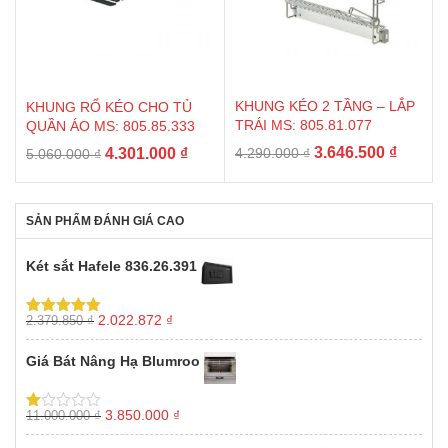
KHUNG KÉO 2 TẦNG – LẮP
KHUNG RỔ KÉO CHO TỦ
TRÁI MS: 805.81.077
QUẦN ÁO MS: 805.85.333
Giá
Giá
Giá
Giá
3.646.500
₫
4.301.000
₫
4.290.000
₫
5.060.000
₫
gốc
hiện
gốc
hiện
là:
tại
là:
tại
4.290.000 ₫.
là:
5.060.000 ₫.
là:
SẢN PHẨM ĐÁNH GIÁ CAO
3.646.5
4.301.000 ₫.
Két sắt Hafele 836.26.391
Giá
Giá
2.022.872
₫
2.379.850
₫
Được xếp
gốc
hiện
hạng
5.00
5
sao
là:
tại
Giá Bát Nâng Hạ Blumroo
2.379.850 ₫.
là:
2.022.872 ₫.
Giá
Giá
3.850.000
₫
11.000.000
₫
Được
gốc
hiện
xếp
hạng