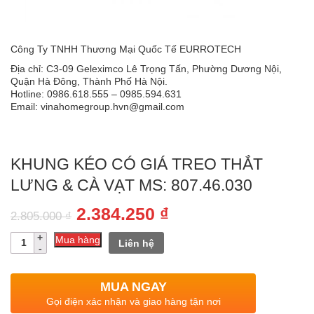
Công Ty TNHH Thương Mại Quốc Tế EURROTECH
Địa chỉ: C3-09 Geleximco Lê Trọng Tấn, Phường Dương Nội,
Quận Hà Đông, Thành Phố Hà Nội.
Hotline: 0986.618.555 – 0985.594.631
Email: vinahomegroup.hvn@gmail.com
KHUNG KÉO CÓ GIÁ TREO THẮT
LƯNG & CÀ VẠT MS: 807.46.030
Giá
Giá
2.384.250
₫
2.805.000
₫
gốc
hiện
Số
Mua hàng
Liên hệ
lượng
là:
tại
2.805.000 ₫.
là:
MUA NGAY
2.384.250 ₫.
Gọi điện xác nhận và giao hàng tận nơi