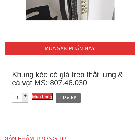
MUA SẢN PHẨM NÀY
Khung kéo có giá treo thắt lưng &
cà vạt MS: 807.46.030
Số
Mua hàng
Liên hệ
lượng
SẢN PHẨM TƯƠNG TỰ