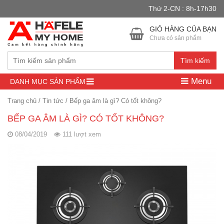
Thứ 2-CN : 8h-17h30
Đây là cửa hàng demo nhằm mục đích thử nghiệm — các đơn hàng
sẽ không có hiệu lực.
Bỏ qua
GIỎ HÀNG CỦA BẠN
Chưa có sản phẩm
Tìm kiếm
Menu
DANH MỤC SẢN PHẨM
Trang chủ
/
Tin tức
/
Bếp ga âm là gì? Có tốt không?
BẾP GA ÂM LÀ GÌ? CÓ TỐT KHÔNG?
08/04/2019
111 lượt xem