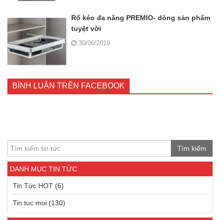
Rổ kéo đa năng PREMIO- dòng sản phẩm
tuyệt vời
30/06/2019
BÌNH LUẬN TRÊN FACEBOOK
Tìm kiếm
DANH MỤC TIN TỨC
Tin Tức HOT
(6)
Tin tuc moi
(130)