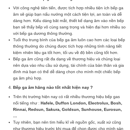
Với công nghệ tiên tiến, được tích hợp nhiều tiện ích bếp ga
âm sẽ giúp bạn nấu nướng một cách tiện lợi, an toàn và dễ
dàng hơn. Kiểu dáng băt mắt, thiết kế dạng âm vào nền bếp
bạn sẽ thấy bếp vô cùng sang trọng và hiện đại hơn nhiều so
với bếp ga dương thông thường.
Tuổi thọ trung bình của bếp ga âm luôn cao hơn các loại bếp
thông thường do chúng được tích hợp những tính năng tiết
kiệm nhiên liệu ga tốt hơn, tối ưu về độ bền cũng tốt hơn.
Bếp ga âm cũng rất đa dạng về thương hiệu và chủng loại
nên dựa vào nhu cầu sử dụng, tài chính của bản thân và gia
đình mà bạn có thể dễ dàng chọn cho mình một chiếc bếp
ga âm phù hợp.
Bếp ga âm hãng nào tốt nhất hiện nay ?
Trên thị trường hiện nay có rất nhiều thương hiệu bếp gas
nổi tiếng như :
Hafele, Duffon London, Electrolux, Bosh,
Rinnai, Redsun, Sakura, Goldsun, Sunhouse, Eurosun,
…
Tuy nhiên, bạn nên tìm hiểu kĩ về nguồn gốc, xuất xứ cũng
như thương hiệu trước khi mua để chọn được cho mình sản