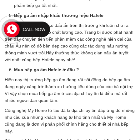
phẩm bếp ga tốt nhất.
Bếp ga âm nhập khẩu thương hiệu Hafele
Hafele là thương hiệu có dấu ấn trên thị trường khi luôn cho ra
CALL NOW
đời những mặt hàng có chất lượng cao. Trang bị được phát hành
trên dây chuyền tiên tiến phần mềm các công nghệ hiện đại của
châu Âu nên có độ bền đẹp cao cùng các tác dụng nấu nướng
thông minh vượt trội.Hãy thưởng thức không gian nấu ăn tuyệt
vời nhất cùng bếp Hafele ngay nhé!
Mua bếp ga âm Hafele ở đâu ?
Hiện nay thị trường bếp ga âm đang rất sôi động do bếp ga âm
đang ngày càng trở thành xu hướng tiêu dùng của các bà nội trợ.
Vì vậy chọn mua bếp ga âm ở các địa chỉ uy tín là điều mà rất
nhiều người đan quan tâm.
Công nghệ My Home từ lâu đã là địa chỉ uy tín đáp ứng đủ những
nhu cầu của những khách hàng từ khó tính nhất và My Home
cũng đang là đơn vị phân phối chính hãng cho thiết bị nhà bếp
này.