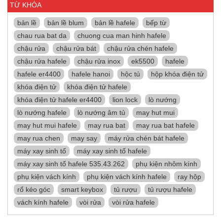
TỪ KHÓA
bản lề
bản lề blum
bản lề hafele
bếp từ
chau rua bat da
chuong cua man hinh hafele
chậu rửa
chậu rửa bát
chậu rửa chén hafele
chậu rửa hafele
chậu rửa inox
ek5500
hafele
hafele er4400
hafele hanoi
hộc tủ
hộp khóa điện tử
khóa điện tử
khóa điện tử hafele
khóa điện tử hafele er4400
lion lock
lò nướng
lò nướng hafele
lò nướng âm tủ
may hut mui
may hut mui hafele
may rua bat
may rua bat hafele
may rua chen
may say
máy rửa chén bát hafele
máy xay sinh tố
máy xay sinh tố hafele
máy xay sinh tố hafele 535.43.262
phụ kiện nhôm kính
phụ kiện vách kính
phụ kiện vách kính hafele
ray hộp
rổ kéo góc
smart keybox
tủ rượu
tủ rượu hafele
vách kính hafele
vòi rửa
vòi rửa hafele