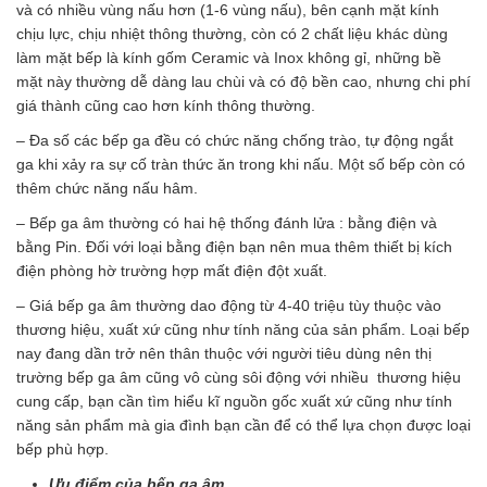
và có nhiều vùng nấu hơn (1-6 vùng nấu), bên cạnh mặt kính
chịu lực, chịu nhiệt thông thường, còn có 2 chất liệu khác dùng
làm mặt bếp là kính gốm Ceramic và Inox không gỉ, những bề
mặt này thường dễ dàng lau chùi và có độ bền cao, nhưng chi phí
giá thành cũng cao hơn kính thông thường.
– Đa số các bếp ga đều có chức năng chống trào, tự động ngắt
ga khi xảy ra sự cố tràn thức ăn trong khi nấu. Một số bếp còn có
thêm chức năng nấu hâm.
– Bếp ga âm thường có hai hệ thống đánh lửa : bằng điện và
bằng Pin. Đối với loại bằng điện bạn nên mua thêm thiết bị kích
điện phòng hờ trường hợp mất điện đột xuất.
– Giá bếp ga âm thường dao động từ 4-40 triệu tùy thuộc vào
thương hiệu, xuất xứ cũng như tính năng của sản phẩm. Loại bếp
nay đang dần trở nên thân thuộc với người tiêu dùng nên thị
trường bếp ga âm cũng vô cùng sôi động với nhiều thương hiệu
cung cấp, bạn cần tìm hiểu kĩ nguồn gốc xuất xứ cũng như tính
năng sản phẩm mà gia đình bạn cần để có thể lựa chọn được loại
bếp phù hợp.
Ưu điểm của bếp ga âm