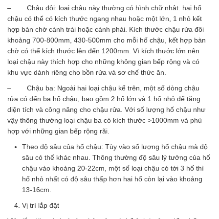
– Chậu đôi: loại chậu này thường có hình chữ nhật. hai hố
chậu có thể có kích thước ngang nhau hoặc một lớn, 1 nhỏ kết
hợp bàn chờ cánh trái hoặc cánh phải. Kích thước chậu rửa đôi
khoảng 700-800mm, 430-500mm cho mỗi hố chậu, kết hợp bàn
chờ có thể kích thước lên đến 1200mm. Vì kích thước lớn nên
loại chậu này thích hợp cho những không gian bếp rộng và có
khu vực dành riêng cho bồn rửa và sơ chế thức ăn.
– Chậu ba: Ngoài hai loại chậu kể trên, một số dòng chậu
rửa có đến ba hố chậu, bao gồm 2 hố lớn và 1 hố nhỏ để tăng
diện tích và công năng cho chậu rửa. Với số lượng hố chậu như
vậy thông thường loại chậu ba có kích thước >1000mm và phù
hợp với những gian bếp rộng rãi.
Theo độ sâu của hố chậu: Tùy vào số lượng hố chậu mà độ
sâu có thể khác nhau. Thông thường độ sâu lý tưởng của hố
chậu vào khoảng 20-22cm, một số loại chậu có tới 3 hố thì
hố nhỏ nhất có độ sâu thấp hơn hai hố còn lại vào khoảng
13-16cm.
Vị trí lắp đặt