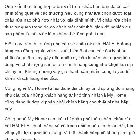
Qua kiến thức tổng hợp ở bài viết trên, chắc hẳn bạn đã có cái
nhìn tổng quát về các thương hiệu cũng như lựa chọn được loại
chậu rửa nào phù hợp nhất với gia đình mình. Vì chậu rửa chén
thực sự quan trọng do đó dành một chút thời gian để nghiên cứu
sản phẩm là một việc làm không hề lãng phí tí nào.
Hiện nay trên thị trường nhu cầu về chậu rửa bát HAFELE đang
tăng cao đồng nghĩa với sự xuất hiện ồ ạt của các đại lý phân
phối sản phẩm này gây nên nhiều sự băn khoăn cho người tiêu
dùng về chất lượng sản phẩm chính hãng cũng như chọn lựa địa
chỉ uy tín. Không những vậy giá thành sản phẩm cũng là yếu tố
khiến khách hàng đau đầu.
Công nghệ My Home từ lâu đã là địa chỉ uy tín đáp ứng đủ những
nhu cầu của những khách hàng từ khó tính nhất và My Home
cũng đang là đơn vị phân phối chính hãng cho thiết bị nhà bếp
này.
Công nghệ My Home cam kết chỉ phân phối sản phẩm chậu rửa
bát HAFELE chính hãng và có trách nhiệm bảo hành lâu dài, bảo
vệ quyền lợi người tiêu dùng. Vì thế khách hàng sẽ không bao giờ
phải thất vọng khi