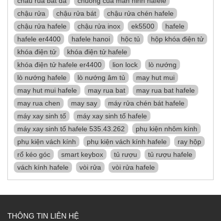
chau rua bat da
chuong cua man hinh hafele
chậu rửa
chậu rửa bát
chậu rửa chén hafele
chậu rửa hafele
chậu rửa inox
ek5500
hafele
hafele er4400
hafele hanoi
hộc tủ
hộp khóa điện tử
khóa điện tử
khóa điện tử hafele
khóa điện tử hafele er4400
lion lock
lò nướng
lò nướng hafele
lò nướng âm tủ
may hut mui
may hut mui hafele
may rua bat
may rua bat hafele
may rua chen
may say
máy rửa chén bát hafele
máy xay sinh tố
máy xay sinh tố hafele
máy xay sinh tố hafele 535.43.262
phụ kiện nhôm kính
phụ kiện vách kính
phụ kiện vách kính hafele
ray hộp
rổ kéo góc
smart keybox
tủ rượu
tủ rượu hafele
vách kính hafele
vòi rửa
vòi rửa hafele
THÔNG TIN LIÊN HỆ