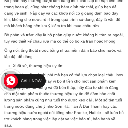
Bộ phận này thường được làm bằng inox cao cấp để hạn chế tình
trạng hoen gỉ, cũng như chống bám dính rác thải, giúp bạn dễ
dàng vệ sinh. Nắp đậy và các khớp nối có gioăng đảm bảo đậy
kín, không cho nước rò rỉ trong quá trình sử dụng, đây là vấn đề
mà khách hàng nên lưu ý kiểm tra khi mua chậu rửa.
Bộ phận xả tràn: đây là bộ phận giúp nước không bị tràn ra ngoài,
tùy vào thiết kế chậu rửa mà có thể có bộ xả tràn hoặc không.
Ống nối, ống thoát nước bằng nhựa mềm đảm bảo chịu nước và
lắp đặt dễ dàng.
Xuất xứ, thương hiệu uy tín:
Tùy vào nhu cầu và chi phí mà bạn có thể lựa chọn loại chậu inox
CALL NOW
phù hợp với gia đình, thay vì bỏ ít tiền cho một sản phẩm kém
chất lượng, dễ hư hỏng và độ bền thấp, hãy đầu tư chính đáng
cho một sản phẩm thuộc thương hiệu uy tín để đảm bảo chất
lượng sản phẩm cũng như tuổi thọ được kéo dài . Một số tên tuổi
trong nước đáng chú ý như Sơn Hà, Tân Á Đại Thành hay các
thương hiệu nước ngoài nổi tiếng như Franke, Hafele…sẽ luôn hỗ
trợ khách hàng trong việc lắp đặt và việc bảo trì, bảo hành về
sau.