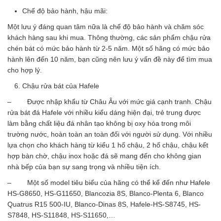
Chế độ bảo hành, hậu mãi:
Một lưu ý đáng quan tâm nữa là chế độ bảo hành và chăm sóc
khách hàng sau khi mua. Thông thường, các sản phẩm chậu rửa
chén bát có mức bảo hành từ 2-5 năm. Một số hãng có mức bảo
hành lên đến 10 năm, bạn cũng nên lưu ý vấn đề này để tìm mua
cho hợp lý.
Chậu rửa bát của Hafele
– Được nhập khẩu từ Châu Âu với mức giá cạnh tranh. Chậu
rửa bát đá Hafele với nhiều kiểu dáng hiện đại, trẻ trung được
làm bằng chất liệu đá nhân tạo không bị oxy hóa trong môi
trường nước, hoàn toàn an toàn đối với người sử dụng. Với nhiều
lựa chọn cho khách hàng từ kiểu 1 hố chậu, 2 hố chậu, chậu kết
hợp bàn chờ, chậu inox hoặc đá sẽ mang đến cho không gian
nhà bếp của bạn sự sang trọng và nhiều tiện ích.
– Một số model tiêu biểu của hãng có thể kể đến như Hafele
HS-G8650, HS-G11650, Blancozia 8S, Blanco-Plenta 6, Blanco
Quatrus R15 500-IU, Blanco-Dinas 8S, Hafele-HS-S8745, HS-
S7848, HS-S11848, HS-S11650,…