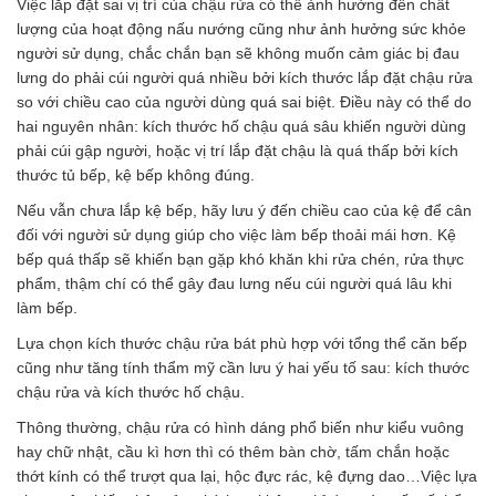
Việc lắp đặt sai vị trí của chậu rửa có thể ảnh hưởng đến chất
lượng của hoạt động nấu nướng cũng như ảnh hưởng sức khỏe
người sử dụng, chắc chắn bạn sẽ không muốn cảm giác bị đau
lưng do phải cúi người quá nhiều bởi kích thước lắp đặt chậu rửa
so với chiều cao của người dùng quá sai biệt. Điều này có thể do
hai nguyên nhân: kích thước hố chậu quá sâu khiến người dùng
phải cúi gập người, hoặc vị trí lắp đặt chậu là quá thấp bởi kích
thước tủ bếp, kệ bếp không đúng.
Nếu vẫn chưa lắp kệ bếp, hãy lưu ý đến chiều cao của kệ để cân
đối với người sử dụng giúp cho việc làm bếp thoải mái hơn. Kệ
bếp quá thấp sẽ khiến bạn gặp khó khăn khi rửa chén, rửa thực
phẩm, thậm chí có thể gây đau lưng nếu cúi người quá lâu khi
làm bếp.
Lựa chọn kích thước chậu rửa bát phù hợp với tổng thể căn bếp
cũng như tăng tính thẩm mỹ cần lưu ý hai yếu tố sau: kích thước
chậu rửa và kích thước hố chậu.
Thông thường, chậu rửa có hình dáng phổ biến như kiểu vuông
hay chữ nhật, cầu kì hơn thì có thêm bàn chờ, tấm chắn hoặc
thớt kính có thể trượt qua lại, hộc đực rác, kệ đựng dao…Việc lựa