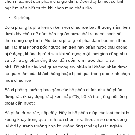
chọn mua một sản phẩm cho gia đình. Dưới đây là một số kinh
nghiệm nên biết trước khi chọn mua chậu rửa.
Xi phông:
Bộ xi phông là phụ kiện đi kèm với chậu rửa bát, thường nằm bên
dưới đáy chậu để đảm bảo nguồn nước thải ra ngoài sạch sẽ
theo đúng quy trình. Một bộ xi phông tốt phải đảm bảo mùi thức
ăn, rác thải không bốc ngược lên trên hay phần nước thải không
bị ứ đọng, không bị rò rỉ sau khi sử dụng một thời gian cũng như
sự cố nứt, gỉ phần ống thoát dẫn đến rò rỉ nước thải ra sàn
nhà..Bộ phận này khá quan trọng tuy nhiên lại không nhận được
sự quan tâm của khách hàng hoặc bị bỏ qua trong quá trình chọn
mua chậu rửa.
Bộ xi phông thường bao gồm các bộ phận chính như bộ phận
đựng rác (khay đựng rác) kèm nắp đậy, bộ xả tràn, ống nối, ống
thoát dẫn nước:
Bộ phận đựng rác, nắp đậy: Đây là bộ phận giúp các loại rác bị lọt
xuống khay trong quá trình rửa chén, rửa thức ăn sẽ được đọng
lại ở đây, tránh trường hợp lọt xuống ống thoát gây tắc nghẽn.