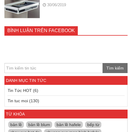
30/06/2019
BÌNH LUẬN TRÊN FACEBOOK
Tìm kiếm
DANH MỤC TIN TỨC
Tin Tức HOT
(6)
Tin tuc moi
(130)
TỪ KHÓA
bản lề
bản lề blum
bản lề hafele
bếp từ