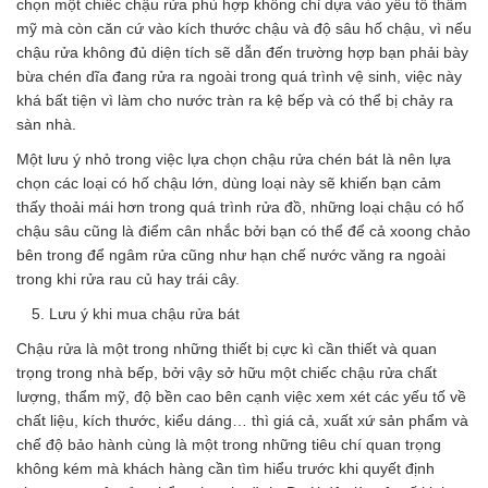
chọn một chiếc chậu rửa phù hợp không chỉ dựa vào yếu tố thẩm
mỹ mà còn căn cứ vào kích thước chậu và độ sâu hố chậu, vì nếu
chậu rửa không đủ diện tích sẽ dẫn đến trường hợp bạn phải bày
bừa chén dĩa đang rửa ra ngoài trong quá trình vệ sinh, việc này
khá bất tiện vì làm cho nước tràn ra kệ bếp và có thể bị chảy ra
sàn nhà.
Một lưu ý nhỏ trong việc lựa chọn chậu rửa chén bát là nên lựa
chọn các loại có hố chậu lớn, dùng loại này sẽ khiến bạn cảm
thấy thoải mái hơn trong quá trình rửa đồ, những loại chậu có hố
chậu sâu cũng là điểm cân nhắc bởi bạn có thể để cả xoong chảo
bên trong để ngâm rửa cũng như hạn chế nước văng ra ngoài
trong khi rửa rau củ hay trái cây.
Lưu ý khi mua chậu rửa bát
Chậu rửa là một trong những thiết bị cực kì cần thiết và quan
trọng trong nhà bếp, bởi vậy sở hữu một chiếc chậu rửa chất
lượng, thẩm mỹ, độ bền cao bên cạnh việc xem xét các yếu tố về
chất liệu, kích thước, kiểu dáng… thì giá cả, xuất xứ sản phẩm và
chế độ bảo hành cùng là một trong những tiêu chí quan trọng
không kém mà khách hàng cần tìm hiểu trước khi quyết định