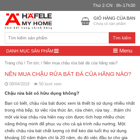
Thứ 2-CN : 8h-17h30
Đây là cửa hàng demo nhằm mục đích thử nghiệm — các đơn hàng
sẽ không có hiệu lực.
Bỏ qua
GIỎ HÀNG CỦA BẠN
Chưa có sản phẩm
Tìm kiếm
Menu
DANH MỤC SẢN PHẨM
Trang chủ
/
Tin tức
/
Nên mua chậu rửa bát đá của hãng nào?
NÊN MUA CHẬU RỬA BÁT ĐÁ CỦA HÃNG NÀO?
08/04/2019
50 lượt xem
Chậu rửa bát có hữu dụng không?
Bạn có biết, chậu rửa bát được xem là thiết bị sử dụng nhiều nhất
trong nhà bếp, từ việc rửa thức ăn, rửa chén, rửa tay…thậm chí
một vài loại chậu rửa hiện nay còn được tích hợp nhiều chức
năng thông minh để phục vụ cho cả qá trình nấu nướng. Một
chiếc chậu rửa bát chất lượng có thể kéo dài tuổi thọ sử dụng
khoảng 10 năm thậm chí là 20 năm, do đó việc đầu tư cho gia